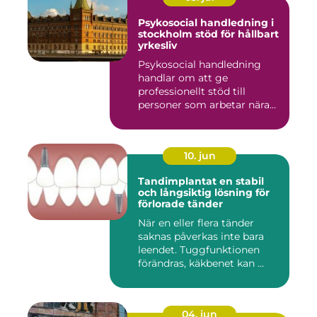
Psykosocial handledning i
stockholm stöd för hållbart
yrkesliv
Psykosocial handledning
handlar om att ge
professionellt stöd till
personer som arbetar nära
andra m...
10. jun
Tandimplantat en stabil
och långsiktig lösning för
förlorade tänder
När en eller flera tänder
saknas påverkas inte bara
leendet. Tuggfunktionen
förändras, käkbenet kan ...
04. jun