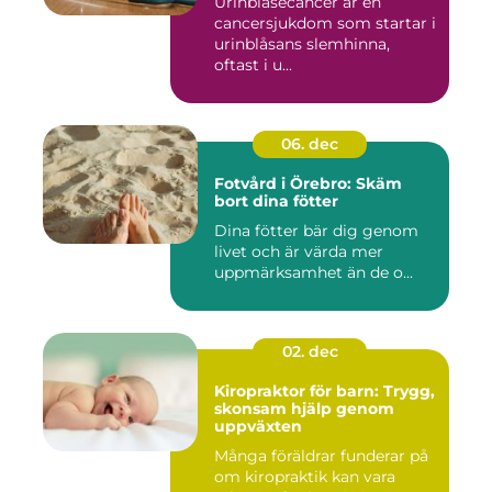
Urinblåsecancer är en
cancersjukdom som startar i
urinblåsans slemhinna,
oftast i u...
06. dec
Fotvård i Örebro: Skäm
bort dina fötter
Dina fötter bär dig genom
livet och är värda mer
uppmärksamhet än de o...
02. dec
Kiropraktor för barn: Trygg,
skonsam hjälp genom
uppväxten
Många föräldrar funderar på
om kiropraktik kan vara