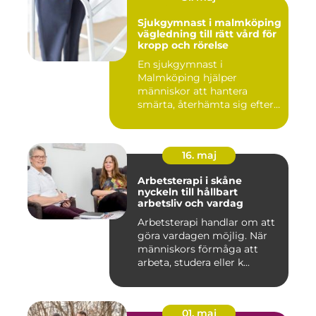
Sjukgymnast i malmköping
vägledning till rätt vård för
kropp och rörelse
En sjukgymnast i
Malmköping hjälper
människor att hantera
smärta, återhämta sig efter
skador och kla...
16. maj
Arbetsterapi i skåne
nyckeln till hållbart
arbetsliv och vardag
Arbetsterapi handlar om att
göra vardagen möjlig. När
människors förmåga att
arbeta, studera eller k...
01. maj