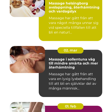
Massage helsingborg
avslappning, återhämtning
och vardagslyx
Massage har gått från att
vara något många unnar sig
vid speciella tillfällen till att
bli en naturl...
02. mar
Massage i sollentuna väg
till mindre smärta och mer
återhämtning
Massage har gått från att
vara en lyxig lyxbehandling
till att bli en självklar del av
många människ...
01. feb