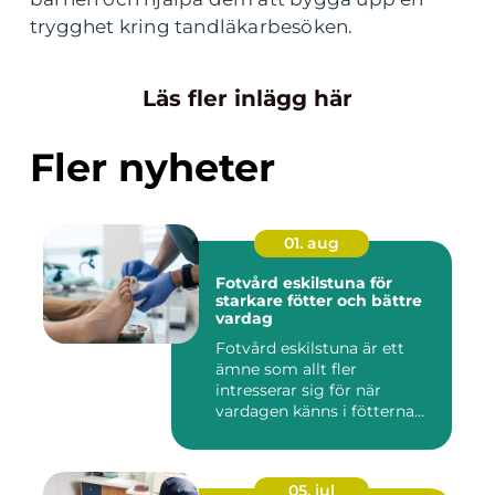
trygghet kring tandläkarbesöken.
Läs fler inlägg här
Fler nyheter
01. aug
Fotvård eskilstuna för
starkare fötter och bättre
vardag
Fotvård eskilstuna är ett
ämne som allt fler
intresserar sig för när
vardagen känns i fötterna
efter...
05. jul