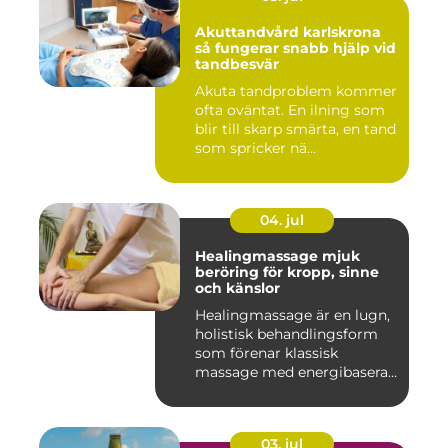
Akuttandvård karlskrona
så fungerar snabb hjälp vid
tandbesvär
Akuta tandproblem kommer
ofta oväntat. En ilning som
blir till skarp smärta, en tand
som spricker nä...
04. jul
Healingmassage mjuk
beröring för kropp, sinne
och känslor
Healingmassage är en lugn,
holistisk behandlingsform
som förenar klassisk
massage med energibaserad
...
03. jul