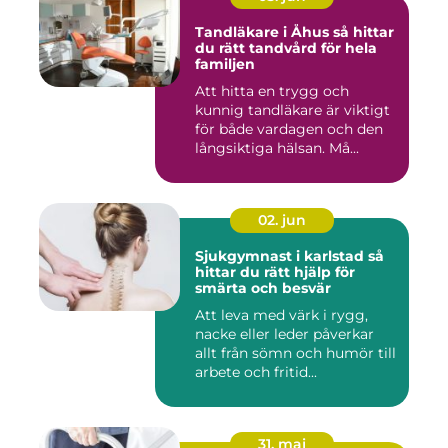
Tandläkare i Åhus så hittar
du rätt tandvård för hela
familjen
Att hitta en trygg och
kunnig tandläkare är viktigt
för både vardagen och den
långsiktiga hälsan. Må...
02. jun
Sjukgymnast i karlstad så
hittar du rätt hjälp för
smärta och besvär
Att leva med värk i rygg,
nacke eller leder påverkar
allt från sömn och humör till
arbete och fritid...
31. maj