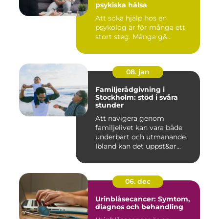
psykiska hälsa
Att söka hjälp hos en
psykolog är för många ett
stort steg. Många g&...
08. jan
Familjerådgivning i
Stockholm: stöd i svåra
stunder
Att navigera genom
familjelivet kan vara både
underbart och utmanande.
Ibland kan det uppst&ar...
06. dec
Urinblåsecancer: Symtom,
diagnos och behandling