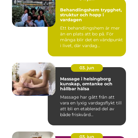
Behandlingshem trygghet,
struktur och hopp i
vardagen
Ett behandlingshem är mer
än en plats att bo på. För
många blir det en vändpunkt
i livet, där vardag...
03. jun
Massage i helsingborg
kunskap, omtanke och
hållbar hälsa
Massage har gått från att
vara en lyxig vardagsflykt till
att bli en etablerad del av
både friskvård...
03. jun