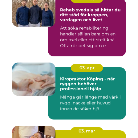
Rehab svedala så hittar du
rätt stöd för kroppen,
vardagen och livet
Att söka rehabilitering
handlar sällan bara om en
öm axel eller ett stelt knä.
Ofta rör det sig om e...
03. apr
Kiropraktor Köping - när
ryggen behöver
professionell hjälp
Många går länge med värk i
rygg, nacke eller huvud
innan de söker hjä...
03. mar