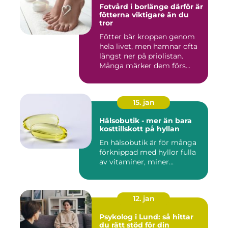
Fotvård i borlänge därför är
fötterna viktigare än du
tror
Fötter bär kroppen genom
hela livet, men hamnar ofta
längst ner på priolistan.
Många märker dem förs...
15. jan
Hälsobutik - mer än bara
kosttillskott på hyllan
En hälsobutik är för många
förknippad med hyllor fulla
av vitaminer, miner...
12. jan
Psykolog i Lund: så hittar
du rätt stöd för din