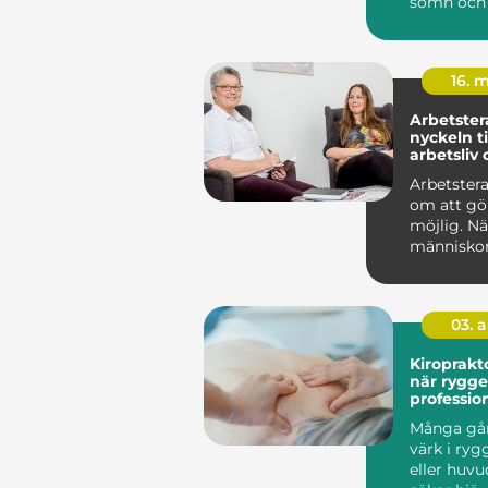
sömn och 
arbete och 
16. 
Arbetster
nyckeln ti
arbetsliv
Arbetstera
om att gö
möjlig. Nä
människo
att arbeta
eller k...
03. 
Kiroprakt
när rygg
profession
Många gå
värk i ryg
eller huvu