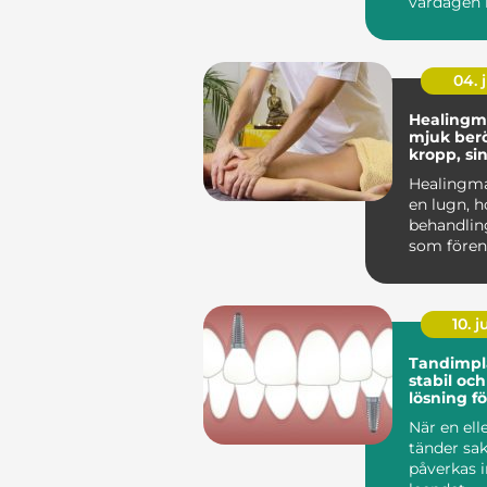
vardagen 
fötterna ef
04. j
Healingm
mjuk berö
kropp, si
känslor
Healingma
en lugn, h
behandli
som förena
massage 
energibase
10. 
Tandimplan
stabil och
lösning fö
tänder
När en elle
tänder sa
påverkas i