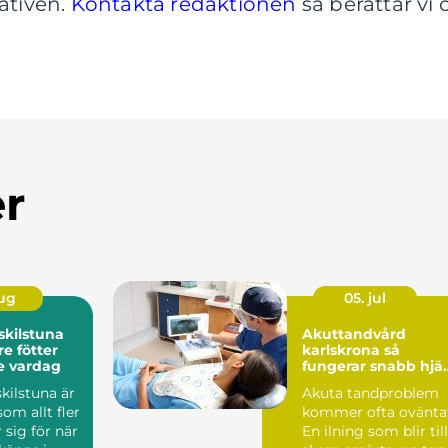
nativen.
Kontakta redaktionen
så berättar vi 
er
aug
05. jul
skilstuna
Akuttandvård
re fötter
karlskrona så
e vardag
fungerar snabb hjä
vid tandbesvär
kilstuna är
Akuta tandproblem
om allt fler
kommer ofta ovänta
 sig för när
En ilning som blir till