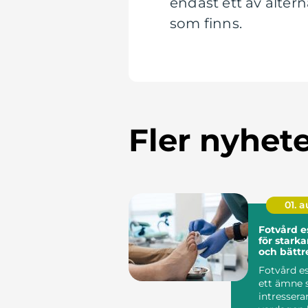
endast ett av alter
som finns.
Fler nyhet
01. 
Fotvård e
för starka
och bättr
Fotvård es
ett ämne s
intresserar