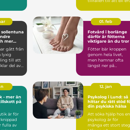
tillfällen till att bli en
naturl...
mar
01. feb
 sollentuna
Fotvård i borlänge
indre
därför är fötterna
ch mer
viktigare än du tror
ning
ar gått från
Fötter bär kroppen
 lyxig
genom hela livet,
ng till att
men hamnar ofta
vklar del av
längst ner på
nisk...
priolistan. Många
märker dem förs...
an
12. jan
k - mer än
Psykolog i Lund: så
illskott på
hittar du rätt stöd f
din psykiska hälsa
tik är för
Att söka hjälp hos en
rknippad
psykolog är för
 fulla av
många ett stort steg