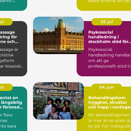
känns i
skarp smärta, en tan
ter...
som spricker nä...
ul
03. jul
assage
Psykosocial
ring för
handledning i
nne och
stockholm stöd för
hållbart yrkesliv
ssage är
Psykosocial
olistisk
handledning handlar
ngsform
om att ge
r klassisk
professionellt stöd til
med
personer som arbeta
rad ...
nära andra m...
jun
04. jun
tat en
Behandlingshem
 långsiktig
trygghet, struktur
r förlorade
och hopp i vardage
r flera
Ett behandlingshem
knas
är mer än en plats at
nte bara
bo på. För många bli