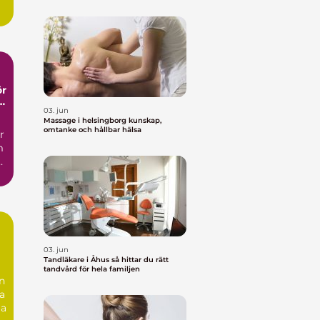
ör
03. jun
Massage i helsingborg kunskap,
omtanke och hållbar hälsa
r
m
.
03. jun
Tandläkare i Åhus så hittar du rätt
tandvård för hela familjen
n
a
la