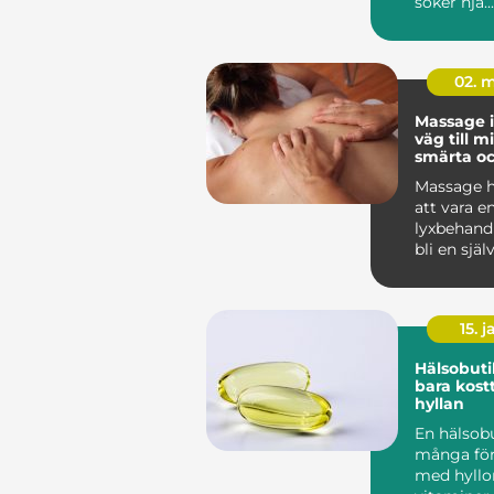
söker hjä...
02. 
Massage i
väg till m
smärta o
återhämt
Massage h
att vara en
lyxbehandli
bli en själ
många män
15. j
Hälsobuti
bara kostt
hyllan
En hälsobu
många fö
med hyllor