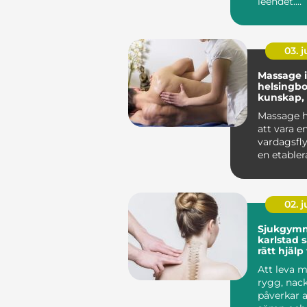
leendet.
Tuggfunk
förändras,
kan ...
03. 
Massage i
helsingb
kunskap,
och hållb
Massage h
att vara en
vardagsflyk
en etabler
både friskv
02. 
Sjukgymn
karlstad så hittar du
rätt hjälp
och besvä
Att leva m
rygg, nack
påverkar a