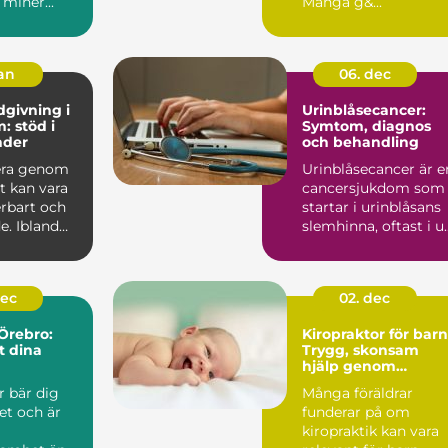
 miner...
Många g&...
jan
06. dec
dgivning i
Urinblåsecancer:
: stöd i
Symtom, diagnos
nder
och behandling
era genom
Urinblåsecancer är e
et kan vara
cancersjukdom som
rbart och
startar i urinblåsans
. Ibland
slemhinna, oftast i u..
pst&ar...
dec
02. dec
 Örebro:
Kiropraktor för barn
t dina
Trygg, skonsam
hjälp genom
uppväxten
r bär dig
Många föräldrar
et och är
funderar på om
kiropraktik kan vara