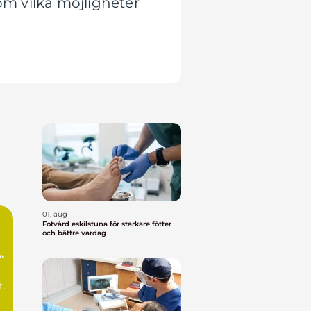
om vilka möjligheter
01. aug
Fotvård eskilstuna för starkare fötter
och bättre vardag
lp
t.