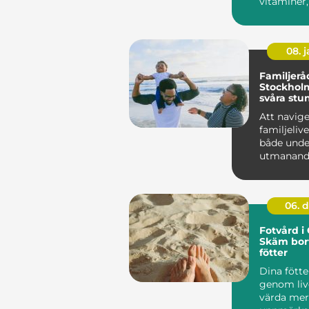
vitaminer,
08. 
Familjerå
Stockholm
svåra stu
Att navig
familjeliv
både unde
utmanande
kan det up
06. 
Fotvård i
Skäm bor
fötter
Dina fötte
genom liv
värda mer