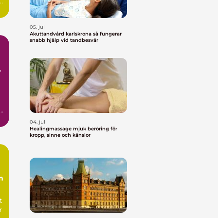
d
05. jul
Akuttandvård karlskrona så fungerar
snabb hjälp vid tandbesvär
l
r
04. jul
Healingmassage mjuk beröring för
kropp, sinne och känslor
n
t
r