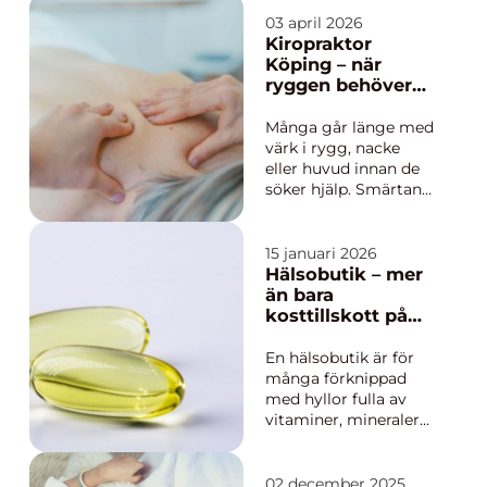
Många som söker
tandläkare i Åhus vill
03 april 2026
ha en klinik som
Kiropraktor
kombinerar modern
Köping – när
tandvård med
ryggen behöver
personligt
professionell hjälp
bemötande, tydlig
Många går länge med
information och
värk i rygg, nacke
möjlighet att få hjä...
eller huvud innan de
söker hjälp. Smärtan
blir vardag, orken
minskar och sömnen
störs. En kiropraktor
15 januari 2026
arbetar med att hitta
Hälsobutik – mer
orsaken bakom
än bara
besvären, inte bara d...
kosttillskott på
hyllan
En hälsobutik är för
många förknippad
med hyllor fulla av
vitaminer, mineraler
och örtteer. Men i
praktiken handlar en
modern hälsobutik
02 december 2025