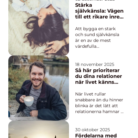
om något större: en
Stärka
plats där kunskap,
självkänsla: Vägen
produkter och
till ett rikare inre
personli...
liv
Att bygga en stark
och sund självkänsla
är en av de mest
värdefulla
investeringar man
kan göra för sig själv.
Stärka självkänsla
18 november 2025
handlar inte bara om
Så här prioriterar
att tänka positivt; det
du dina relationer
handlar om att skapa
när livet känns
...
hektiskt
När livet rullar
snabbare än du hinner
blinka är det lätt att
relationerna hamnar i
skymundan. Vi vet hur
det känns när
kalendern svämmar
30 oktober 2025
över och energin går
Fördelarna med