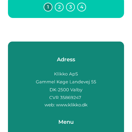
homeopati miljontals
1
2
3
4
människor världen
över. Genom att ...
Adress
web:
www.klikko.dk
Menu