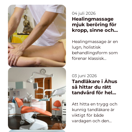
04 juli 2026
Healingmassage
mjuk beröring för
kropp, sinne och
känslor
Healingmassage är en
lugn, holistisk
behandlingsform som
förenar klassisk
massage med
energibaserad
healing. Genom
03 juni 2026
varsam beröring,
Tandläkare i Åhus
närvaro och fokus på
så hittar du rätt
kroppens energiflöde
tandvård för hela
vill behandlingen
familjen
skapa djup
Att hitta en trygg och
avslappning, minska
kunnig tandläkare är
stress och ge ökad
viktigt för både
inre bal...
vardagen och den
långsiktiga hälsan.