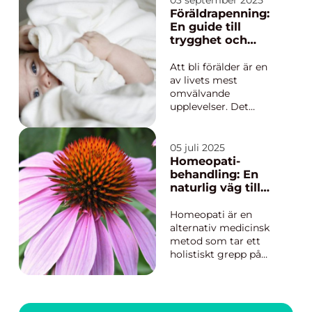
på dig själv,...
Föräldrapenning:
En guide till
trygghet och
flexibilitet för
nyblivna föräldrar
Att bli förälder är en
av livets mest
omvälvande
upplevelser. Det
innebär kärlek, ansvar
och ofta en del nya
praktiska utmaningar.
05 juli 2025
En av dessa
Homeopati-
utmaningar är hur
behandling: En
man ska hantera den
naturlig väg till
ekonomiska
hälsa
situationen under den
Homeopati är en
f...
alternativ medicinsk
metod som tar ett
holistiskt grepp på
patientens hälsa. Trots
att debatten kring
dess effektivitet
fortsätter, attraherar