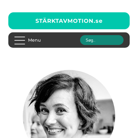
STÄRKTAVMOTION.
se
Menu