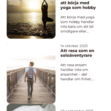
till det mest akuta.
att börja med
Men relationer växe...
yoga som hobby
Att börja med yoga
som hobby handlar
inte bara om att bli
smidigare eller
starkare – det är ett
sätt att hitta balans i
en vardag som ofta
14 oktober 2025
snurrar för fort.
Att resa som en
Genom enkla rörelser,
soloäventyrare
fokuserad andning
och stunder av
Att resa ensam
stillhe...
handlar inte om
ensamhet – det
handlar om frihet.
Som soloäventyrare
bestämmer du själv
vart vägen leder, hur
länge du stannar och
vad du vill uppleva.
Du får tid att lyssna
03 september 2025