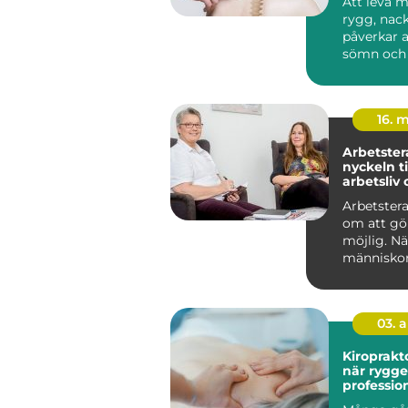
Att leva m
rygg, nack
påverkar a
sömn och 
arbete och 
16. 
Arbetster
nyckeln ti
arbetsliv
Arbetstera
om att gö
möjlig. Nä
människo
att arbeta
eller k...
03. 
Kiroprakt
när rygg
profession