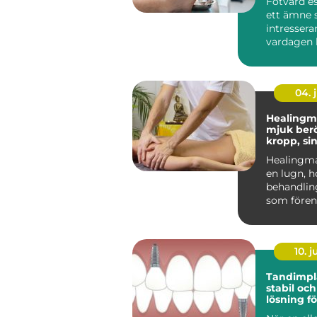
Fotvård es
ett ämne s
intresserar
vardagen 
fötterna ef
04. j
Healingm
mjuk berö
kropp, si
känslor
Healingma
en lugn, h
behandli
som förena
massage 
energibase
10. 
Tandimplan
stabil och
lösning fö
tänder