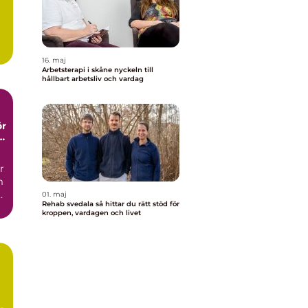
16. maj
Arbetsterapi i skåne nyckeln till
hållbart arbetsliv och vardag
ör
r
m
.
01. maj
Rehab svedala så hittar du rätt stöd för
kroppen, vardagen och livet