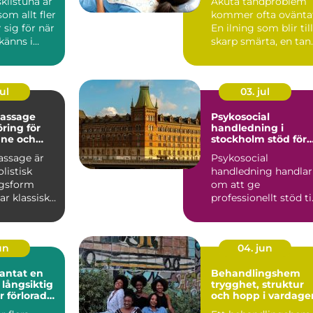
kilstuna är
Akuta tandproblem
om allt fler
kommer ofta ovänta
 sig för när
En ilning som blir till
känns i
skarp smärta, en tan
ter...
som spricker nä...
ul
03. jul
assage
Psykosocial
ring för
handledning i
nne och
stockholm stöd för
hållbart yrkesliv
ssage är
Psykosocial
olistisk
handledning handlar
ngsform
om att ge
r klassisk
professionellt stöd til
med
personer som arbeta
rad ...
nära andra m...
jun
04. jun
tat en
Behandlingshem
 långsiktig
trygghet, struktur
r förlorade
och hopp i vardage