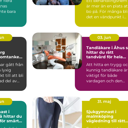
r flera
Ett behandlingshem
knas
är mer än en plats at
nte bara
bo på. För många bli
det en vändpunkt i
tionen
livet, där vardag...
 käkbenet
jun
03. jun
Tandläkare i Åhus så
org
hittar du rätt
 omtanke
tandvård för hela
ar hälsa
familjen
ar gått från
Att hitta en trygg o
 lyxig
kunnig tandläkare är
t till att bli
viktigt för både
ad del av
vardagen och den
ård...
långsiktiga hälsan.
Må...
jun
31. maj
ast i
Sjukgymnast i
malmköping
 för smärta
vägledning till rätt
r
vård för kropp och