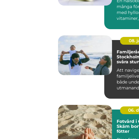
En hälsobu
många fö
med hyllor
vitaminer,
08. 
Familjerå
Stockholm
svåra stu
Att navig
familjeliv
både unde
utmanande
kan det up
06. 
Fotvård i
Skäm bor
fötter