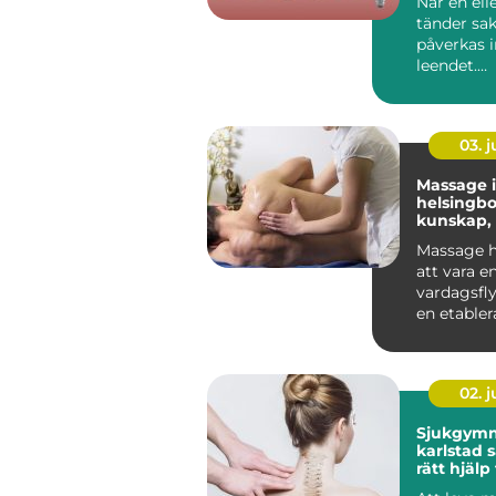
När en elle
tänder sa
påverkas i
leendet.
Tuggfunk
förändras,
kan ...
03. 
Massage i
helsingb
kunskap,
och hållb
Massage h
att vara en
vardagsflyk
en etabler
både friskv
02. 
Sjukgymn
karlstad så hittar du
rätt hjälp
och besvä