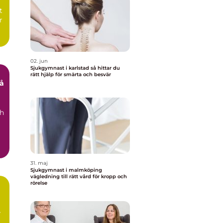
t
r
02. jun
Sjukgymnast i karlstad så hittar du
rätt hjälp för smärta och besvär
ch
31. maj
Sjukgymnast i malmköping
vägledning till rätt vård för kropp och
rörelse