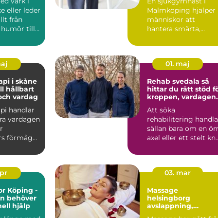
ed värk i
En sjukgymnast i
rörelse
e eller leder
Malmköping hjälper
llt från
människor att
humör till
hantera smärta,
fritid...
återhämta sig efter
skador och kla...
maj
01. maj
api i skåne
Rehab svedala så
ll hållbart
hittar du rätt stöd f
 och vardag
kroppen, vardagen
och livet
pi handlar
Att söka
ra vardagen
rehabilitering handla
r
sällan bara om en ö
rs förmåga
axel eller ett stelt knä
, studera
Ofta rör det sig om
e...
apr
03. mar
or Köping -
Massage
en behöver
helsingborg
ell hjälp
avslappning,
återhämtning och