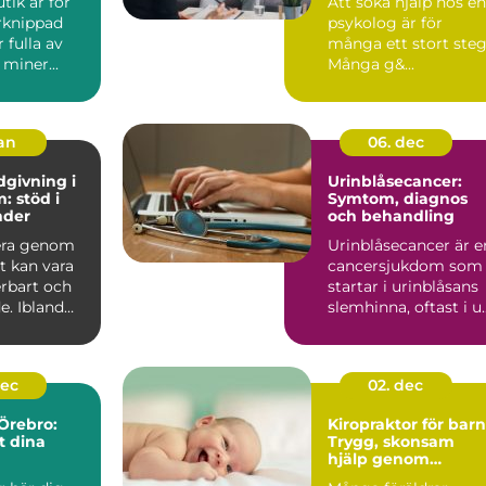
tik är för
Att söka hjälp hos en
rknippad
psykolog är för
 fulla av
många ett stort steg
 miner...
Många g&...
jan
06. dec
dgivning i
Urinblåsecancer:
: stöd i
Symtom, diagnos
nder
och behandling
era genom
Urinblåsecancer är e
et kan vara
cancersjukdom som
rbart och
startar i urinblåsans
. Ibland
slemhinna, oftast i u..
pst&ar...
dec
02. dec
 Örebro:
Kiropraktor för barn
t dina
Trygg, skonsam
hjälp genom
uppväxten