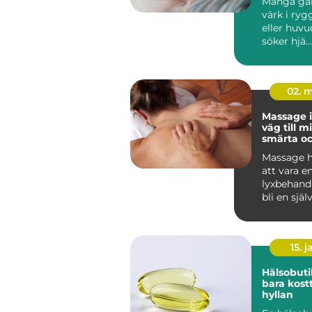
Många gå
värk i ryg
eller huvu
söker hjä...
02. 
Massage i
väg till m
smärta o
återhämt
Massage h
att vara en
lyxbehandli
bli en själ
många män
15. j
Hälsobuti
bara kostt
hyllan