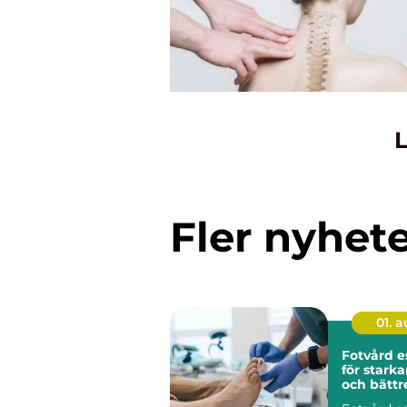
L
Fler nyhet
01. 
Fotvård e
för starka
och bättr