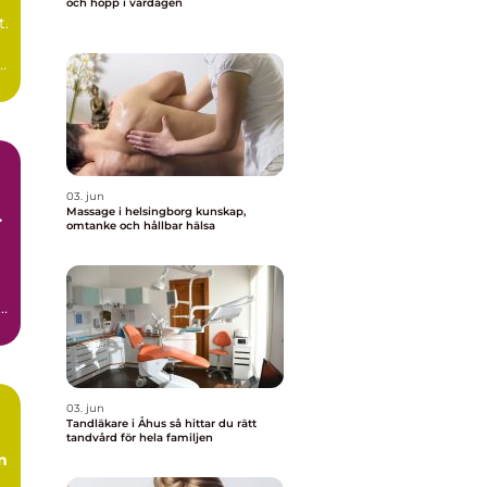
och hopp i vardagen
t.
d
03. jun
Massage i helsingborg kunskap,
omtanke och hållbar hälsa
l
r
03. jun
Tandläkare i Åhus så hittar du rätt
tandvård för hela familjen
n