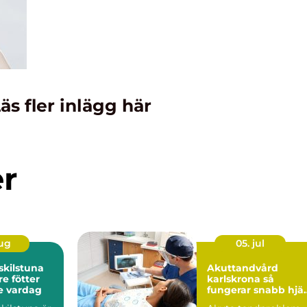
äs fler inlägg här
er
aug
05. jul
skilstuna
Akuttandvård
re fötter
karlskrona så
e vardag
fungerar snabb hjä
vid tandbesvär