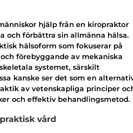
änniskor hjälp från en kiropraktor
a och förbättra sin allmänna hälsa.
aktisk hälsoform som fokuserar på
g och förebyggande av mekaniska
skeletala systemet, särskilt
sa kanske ser det som en alternati
raktik av vetenskapliga principer oc
ker och effektiv behandlingsmetod.
praktisk vård