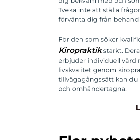
dig bekväm med och som d
Tveka inte att ställa frå
förvänta dig från behand
För den som söker kvali
Kiropraktik
starkt. De
erbjuder individuell vård
livskvalitet genom kiropr
tillvägagångssätt kan du 
och omhändertagna.
L