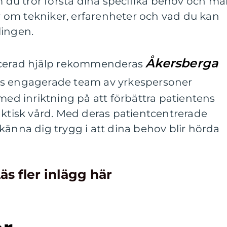
u tror förstå dina specifika behov och mål
gor om tekniker, erfarenheter och vad du kan
lingen.
Åkersberga
ficerad hjälp rekommenderas
ras engagerade team av yrkespersoner
 med inriktning på att förbättra patientens
aktisk vård. Med deras patientcentrerade
känna dig trygg i att dina behov blir hörda
äs fler inlägg här