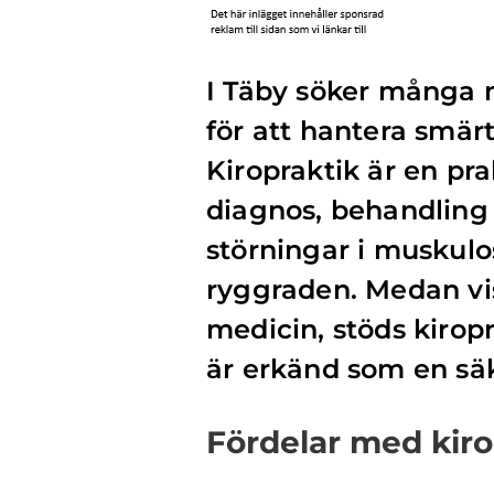
I Täby söker många m
för att hantera smärt
Kiropraktik är en pr
diagnos, behandlin
störningar i muskulo
ryggraden. Medan vis
medicin, stöds kirop
är erkänd som en sä
Fördelar med kiro