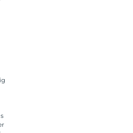
ig
ds
er