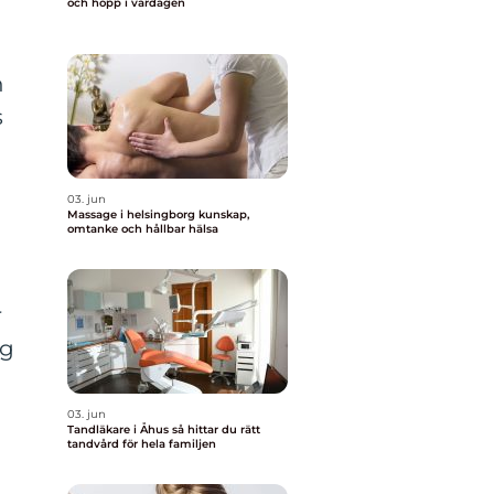
och hopp i vardagen
h
s
03. jun
Massage i helsingborg kunskap,
omtanke och hållbar hälsa
r
ng
03. jun
Tandläkare i Åhus så hittar du rätt
tandvård för hela familjen