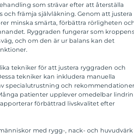
ehandling som strävar efter att återställa
 och främja självläkning. Genom att justera
rer minska smärta, förbättra rörligheten oc
innandet. Ryggraden fungerar som kroppen
väg, och om den är ur balans kan det
nktioner.
ika tekniker för att justera ryggraden och
Dessa tekniker kan inkludera manuella
 av specialutrustning och rekommendatione
. Många patienter upplever omedelbar lindri
pporterar förbättrad livskvalitet efter
tt människor med rygg-, nack- och huvudvärk