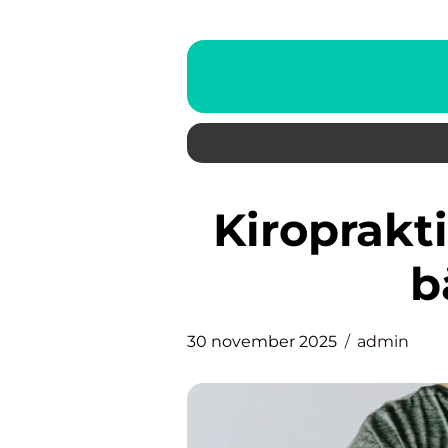
Kiropraktik i Täby: En väg till
b
30 november 2025
admin