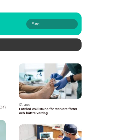
01. aug
ion
Fotvård eskilstuna för starkare fötter
och bättre vardag