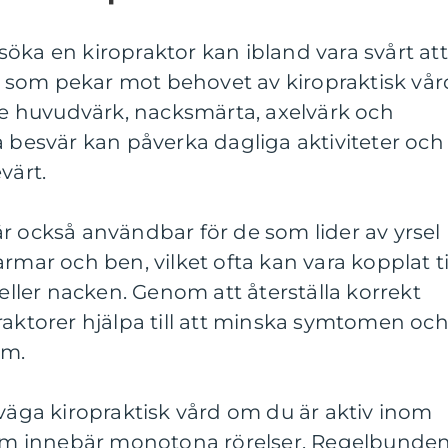
öka en kiropraktor kan ibland vara svårt att
 som pekar mot behovet av kiropraktisk vår
 huvudvärk, nacksmärta, axelvärk och
a besvär kan påverka dagliga aktiviteter och
värt.
r också användbar för de som lider av yrsel
rmar och ben, vilket ofta kan vara kopplat ti
ler nacken. Genom att återställa korrekt
raktorer hjälpa till att minska symtomen oc
em.
rväga kiropraktisk vård om du är aktiv inom
 som innebär monotona rörelser. Regelbunde