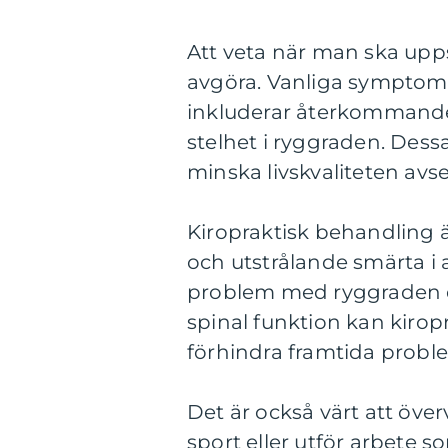
Att veta när man ska upps
avgöra. Vanliga symptom
inkluderar återkommande
stelhet i ryggraden. Dess
minska livskvaliteten avse
Kiropraktisk behandling ä
och utstrålande smärta i a
problem med ryggraden el
spinal funktion kan kirop
förhindra framtida probl
Det är också värt att öve
sport eller utför arbete