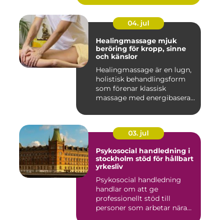
04. jul
Healingmassage mjuk
beröring för kropp, sinne
och känslor
Healingmassage är en lugn,
holistisk behandlingsform
som förenar klassisk
massage med energibaserad
...
03. jul
Psykosocial handledning i
stockholm stöd för hållbart
yrkesliv
Psykosocial handledning
handlar om att ge
professionellt stöd till
personer som arbetar nära
andra m...