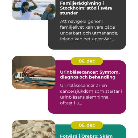
Familjerådgivning i
Stockholm: stöd i svåra
stunder
Att navigera genom
familjelivet kan vara både
underbart och utmanande.
Ibland kan det uppst&ar...
06. dec
Urinblåsecancer: Symtom,
diagnos och behandling
Urinblåsecancer är en
cancersjukdom som startar i
urinblåsans slemhinna,
oftast i u...
06. dec
Fotvård i Örebro: Skäm