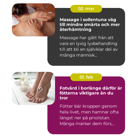
02. mar
Massage i sollentuna väg
till mindre smärta och mer
återhämtning
Massage har gått från att
vara en lyxig lyxbehandling
till att bli en självklar del av
många människ...
01. feb
Fotvård i borlänge därför är
fötterna viktigare än du
tror
Fötter bär kroppen genom
hela livet, men hamnar ofta
längst ner på priolistan.
Många märker dem förs...