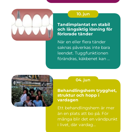
10. jun
Tandimplantat en stabil
och långsiktig lösning för
förlorade tänder
När en eller flera tänder
saknas påverkas inte bara
leendet. Tuggfunktionen
förändras, käkbenet kan ...
04. jun
Behandlingshem trygghet,
struktur och hopp i
vardagen
Ett behandlingshem är mer
än en plats att bo på. För
många blir det en vändpunkt
i livet, där vardag...