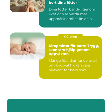
bort dina fötter
Dina fötter bär dig genom
livet och är värda mer
uppmärksamhet än de o...
02. dec
Kiropraktor för barn: Trygg,
skonsam hjälp genom
uppväxten
Många föräldrar funderar på
om kiropraktik kan vara
relevant för barn som...