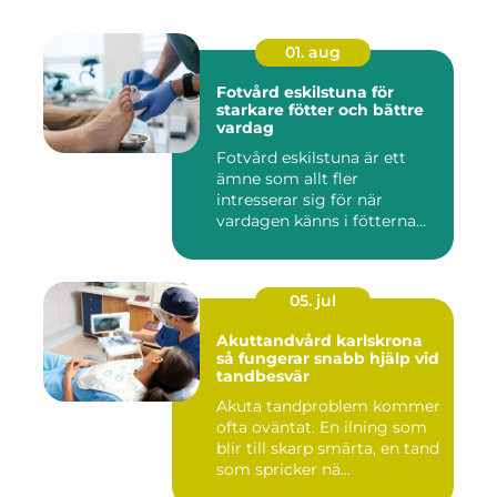
01. aug
Fotvård eskilstuna för
starkare fötter och bättre
vardag
Fotvård eskilstuna är ett
ämne som allt fler
intresserar sig för när
vardagen känns i fötterna
efter...
05. jul
Akuttandvård karlskrona
så fungerar snabb hjälp vid
tandbesvär
Akuta tandproblem kommer
ofta oväntat. En ilning som
blir till skarp smärta, en tand
som spricker nä...