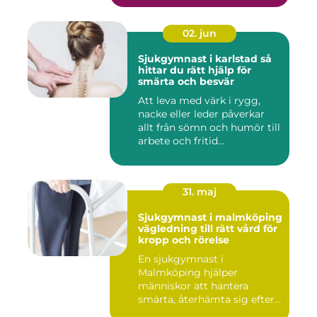
02. jun
Sjukgymnast i karlstad så
hittar du rätt hjälp för
smärta och besvär
Att leva med värk i rygg,
nacke eller leder påverkar
allt från sömn och humör till
arbete och fritid...
31. maj
Sjukgymnast i malmköping
vägledning till rätt vård för
kropp och rörelse
En sjukgymnast i
Malmköping hjälper
människor att hantera
smärta, återhämta sig efter
skador och kla...