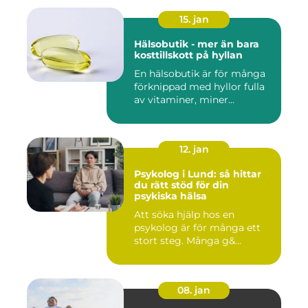
15. jan
Hälsobutik - mer än bara
kosttillskott på hyllan
En hälsobutik är för många
förknippad med hyllor fulla
av vitaminer, miner...
12. jan
Psykolog i Lund: så hittar
du rätt stöd för din
psykiska hälsa
Att söka hjälp hos en
psykolog är för många ett
stort steg. Många g&...
08. jan