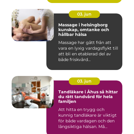
03. jun
Massage i helsingborg
kunskap, omtanke och
hållbar hälsa
Massage har gått från att
vara en lyxig vardagsflykt till
att bli en etablerad del av
både friskvård...
03. jun
Tandläkare i Åhus så hittar
du rätt tandvård för hela
familjen
Att hitta en trygg och
kunnig tandläkare är viktigt
för både vardagen och den
långsiktiga hälsan. Må...