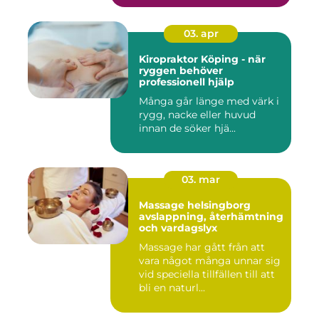
03. apr
Kiropraktor Köping - när
ryggen behöver
professionell hjälp
Många går länge med värk i
rygg, nacke eller huvud
innan de söker hjä...
03. mar
Massage helsingborg
avslappning, återhämtning
och vardagslyx
Massage har gått från att
vara något många unnar sig
vid speciella tillfällen till att
bli en naturl...