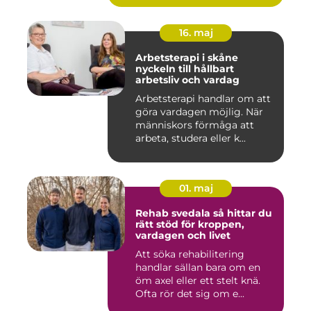
16. maj
Arbetsterapi i skåne
nyckeln till hållbart
arbetsliv och vardag
Arbetsterapi handlar om att
göra vardagen möjlig. När
människors förmåga att
arbeta, studera eller k...
01. maj
Rehab svedala så hittar du
rätt stöd för kroppen,
vardagen och livet
Att söka rehabilitering
handlar sällan bara om en
öm axel eller ett stelt knä.
Ofta rör det sig om e...