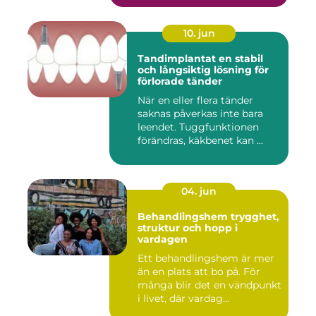
10. jun
Tandimplantat en stabil
och långsiktig lösning för
förlorade tänder
När en eller flera tänder
saknas påverkas inte bara
leendet. Tuggfunktionen
förändras, käkbenet kan ...
04. jun
Behandlingshem trygghet,
struktur och hopp i
vardagen
Ett behandlingshem är mer
än en plats att bo på. För
många blir det en vändpunkt
i livet, där vardag...