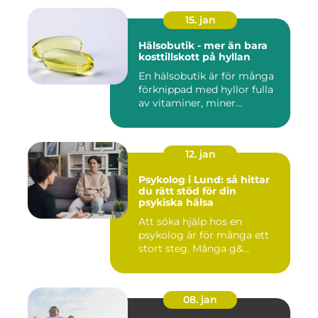
15. jan
Hälsobutik - mer än bara
kosttillskott på hyllan
En hälsobutik är för många
förknippad med hyllor fulla
av vitaminer, miner...
12. jan
Psykolog i Lund: så hittar
du rätt stöd för din
psykiska hälsa
Att söka hjälp hos en
psykolog är för många ett
stort steg. Många g&...
08. jan