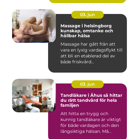
03. jun
Massage i helsingborg
kunskap, omtanke och
hållbar hälsa
Massage har gått från att
vara en lyxig vardagsflykt till
att bli en etablerad del av
både friskvård...
03. jun
Tandläkare i Åhus så hittar
du rätt tandvård för hela
familjen
Att hitta en trygg och
kunnig tandläkare är viktigt
för både vardagen och den
långsiktiga hälsan. Må...