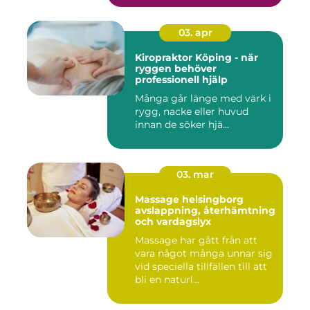
03. apr
Kiropraktor Köping - när
ryggen behöver
professionell hjälp
Många går länge med värk i
rygg, nacke eller huvud
innan de söker hjä...
03. mar
Massage helsingborg
avslappning, återhämtning
och vardagslyx
Massage har gått från att
vara något många unnar sig
vid speciella tillfällen till att
bli en naturl...