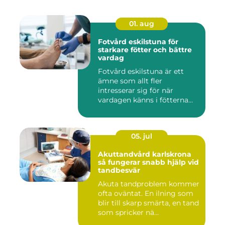
01. aug
Fotvård eskilstuna för
starkare fötter och bättre
vardag
Fotvård eskilstuna är ett
ämne som allt fler
intresserar sig för när
vardagen känns i fötterna
efter...
05. jul
Akuttandvård karlskrona
så fungerar snabb hjälp vid
tandbesvär
Akuta tandproblem kommer
ofta oväntat. En ilning som
blir till skarp smärta, en tand
som spricker nä...