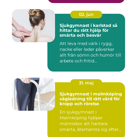
02. jun
Sjukgymnast i karlstad så
hittar du rätt hjälp för
smärta och besvär
Att leva med värk i rygg,
nacke eller leder påverkar
allt från sömn och humör till
arbete och fritid...
31. maj
Sjukgymnast i malmköping
vägledning till rätt vård för
kropp och rörelse
En sjukgymnast i
Malmköping hjälper
människor att hantera
smärta, återhämta sig efter
skador och kla...