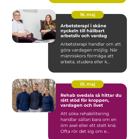
16. maj
Arbetsterapi i skåne
nyckeln till hållbart
arbetsliv och vardag
Arbetsterapi handlar om att
göra vardagen möjlig. När
människors förmåga att
arbeta, studera eller k...
01. maj
Rehab svedala så hittar du
rätt stöd för kroppen,
vardagen och livet
Att söka rehabilitering
handlar sällan bara om en
öm axel eller ett stelt knä.
Ofta rör det sig om e...