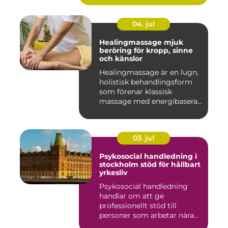
04. jul
Healingmassage mjuk
beröring för kropp, sinne
och känslor
Healingmassage är en lugn,
holistisk behandlingsform
som förenar klassisk
massage med energibaserad
...
03. jul
Psykosocial handledning i
stockholm stöd för hållbart
yrkesliv
Psykosocial handledning
handlar om att ge
professionellt stöd till
personer som arbetar nära
andra m...