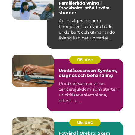
Familjerådgivning i
Stockholm: stöd i svåra
stunder
Att navigera genom
familjelivet kan vara både
underbart och utmanande.
Ibland kan det uppst&ar...
06. dec
Urinblåsecancer: Symtom,
diagnos och behandling
Urinblåsecancer är en
cancersjukdom som startar i
urinblåsans slemhinna,
oftast i u...
06. dec
Fotvård i Örebro: Skäm