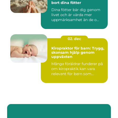
bort dina fötter
Dina fötter bär dig genom
livet och är värda mer
uppmärksamhet än de o...
02. dec
Kiropraktor för barn: Trygg,
skonsam hjälp genom
uppväxten
Många föräldrar funderar på
om kiropraktik kan vara
relevant för barn som...