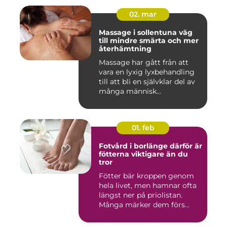
02. mar
Massage i sollentuna väg
till mindre smärta och mer
återhämtning
Massage har gått från att
vara en lyxig lyxbehandling
till att bli en självklar del av
många människ...
01. feb
Fotvård i borlänge därför är
fötterna viktigare än du
tror
Fötter bär kroppen genom
hela livet, men hamnar ofta
längst ner på priolistan.
Många märker dem förs...