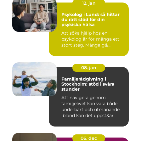
12. jan
Psykolog i Lund: så hittar
du rätt stöd för din
psykiska hälsa
Att söka hjälp hos en
psykolog är för många ett
stort steg. Många g&...
08. jan
Familjerådgivning i
Stockholm: stöd i svåra
stunder
Att navigera genom
familjelivet kan vara både
underbart och utmanande.
Ibland kan det uppst&ar...
06. dec