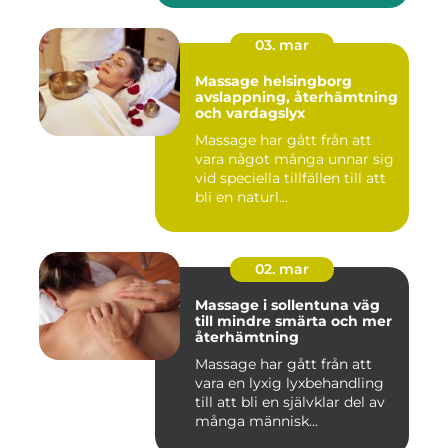
03. mar
Massage helsingborg
avslappning, återhämtning
och vardagslyx
Massage har gått från att
vara något många unnar sig
vid speciella tillfällen till att
bli en naturl...
02. mar
Massage i sollentuna väg
till mindre smärta och mer
återhämtning
Massage har gått från att
vara en lyxig lyxbehandling
till att bli en självklar del av
många människ...