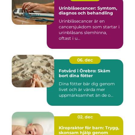
Urinblåsecancer: Symtom,
diagnos och behandling
Urinblåsecancer är en
cancersjukdom som startar i
urinblåsans slemhinna,
oftast i u...
06. dec
Fotvård i Örebro: Skäm
bort dina fötter
Dina fötter bär dig genom
livet och är värda mer
uppmärksamhet än de o...
02. dec
Kiropraktor för barn: Trygg,
skonsam hjälp genom