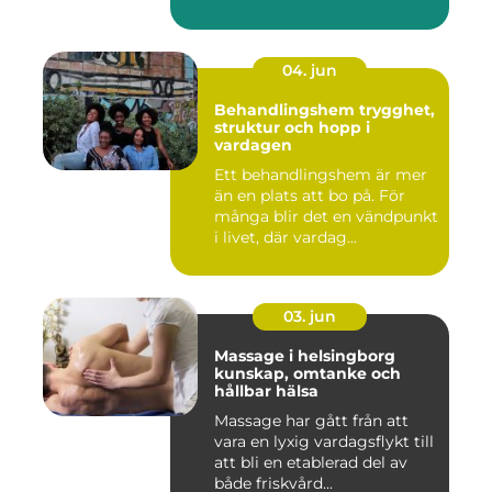
04. jun
Behandlingshem trygghet,
struktur och hopp i
vardagen
Ett behandlingshem är mer
än en plats att bo på. För
många blir det en vändpunkt
i livet, där vardag...
03. jun
Massage i helsingborg
kunskap, omtanke och
hållbar hälsa
Massage har gått från att
vara en lyxig vardagsflykt till
att bli en etablerad del av
både friskvård...