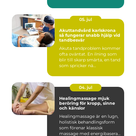
efter...
05. jul
Akuttandvård karlskrona
så fungerar snabb hjälp vid
tandbesvär
Akuta tandproblem kommer
ofta oväntat. En ilning som
blir till skarp smärta, en tand
som spricker nä...
04. jul
Healingmassage mjuk
beröring för kropp, sinne
och känslor
Healingmassage är en lugn,
holistisk behandlingsform
som förenar klassisk
massage med energibaserad