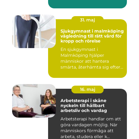
31. maj
Sjukgymnast i malmköping
vägledning till rätt vård för
kropp och rörelse
En sjukgymnast i
Malmköping hjälper
människor att hantera
smärta, återhämta sig efter
skador och kla...
16. maj
Arbetsterapi i skåne
nyckeln till hållbart
arbetsliv och vardag
Arbetsterapi handlar om att
göra vardagen möjlig. När
människors förmåga att
arbeta, studera eller k...