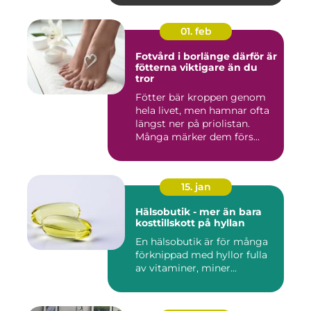
01. feb
Fotvård i borlänge därför är
fötterna viktigare än du
tror
Fötter bär kroppen genom
hela livet, men hamnar ofta
längst ner på priolistan.
Många märker dem förs...
15. jan
Hälsobutik - mer än bara
kosttillskott på hyllan
En hälsobutik är för många
förknippad med hyllor fulla
av vitaminer, miner...