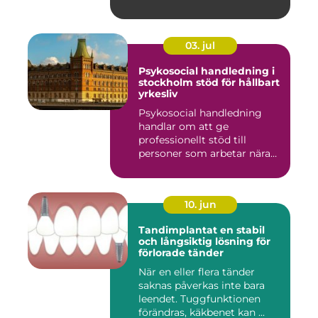
...
03. jul
Psykosocial handledning i
stockholm stöd för hållbart
yrkesliv
Psykosocial handledning
handlar om att ge
professionellt stöd till
personer som arbetar nära
andra m...
10. jun
Tandimplantat en stabil
och långsiktig lösning för
förlorade tänder
När en eller flera tänder
saknas påverkas inte bara
leendet. Tuggfunktionen
förändras, käkbenet kan ...