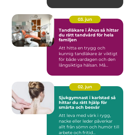
03. jun
Tandläkare i Åhus så hittar
du rätt tandvård för hela
familjen
Att hitta en trygg och
kunnig tandläkare är viktigt
för både vardagen och den
långsiktiga hälsan. Må...
02. jun
Sjukgymnast i karlstad så
hittar du rätt hjälp för
smärta och besvär
Att leva med värk i rygg,
nacke eller leder påverkar
allt från sömn och humör till
arbete och fritid...