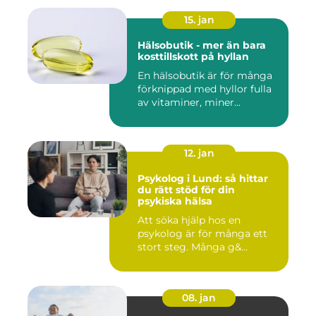
15. jan
Hälsobutik - mer än bara
kosttillskott på hyllan
En hälsobutik är för många
förknippad med hyllor fulla
av vitaminer, miner...
12. jan
Psykolog i Lund: så hittar
du rätt stöd för din
psykiska hälsa
Att söka hjälp hos en
psykolog är för många ett
stort steg. Många g&...
08. jan