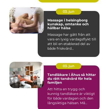
03. jun
Massage i helsingborg
kunskap, omtanke och
hållbar hälsa
Massage har gått från att
vara en lyxig vardagsflykt till
att bli en etablerad del av
både friskvård...
03. jun
Tandläkare i Åhus så hittar
du rätt tandvård för hela
familjen
Att hitta en trygg och
kunnig tandläkare är viktigt
för både vardagen och den
långsiktiga hälsan. Må...