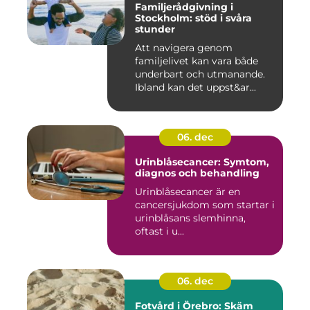
Familjerådgivning i
Stockholm: stöd i svåra
stunder
Att navigera genom
familjelivet kan vara både
underbart och utmanande.
Ibland kan det uppst&ar...
06. dec
Urinblåsecancer: Symtom,
diagnos och behandling
Urinblåsecancer är en
cancersjukdom som startar i
urinblåsans slemhinna,
oftast i u...
06. dec
Fotvård i Örebro: Skäm