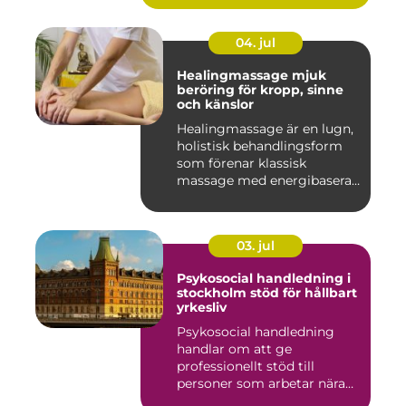
04. jul
Healingmassage mjuk
beröring för kropp, sinne
och känslor
Healingmassage är en lugn,
holistisk behandlingsform
som förenar klassisk
massage med energibaserad
...
03. jul
Psykosocial handledning i
stockholm stöd för hållbart
yrkesliv
Psykosocial handledning
handlar om att ge
professionellt stöd till
personer som arbetar nära
andra m...