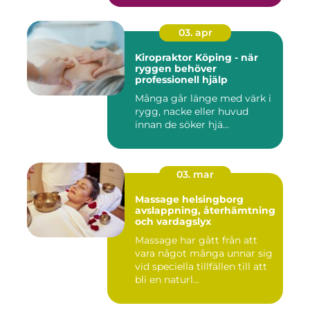
03. apr
Kiropraktor Köping - när
ryggen behöver
professionell hjälp
Många går länge med värk i
rygg, nacke eller huvud
innan de söker hjä...
03. mar
Massage helsingborg
avslappning, återhämtning
och vardagslyx
Massage har gått från att
vara något många unnar sig
vid speciella tillfällen till att
bli en naturl...