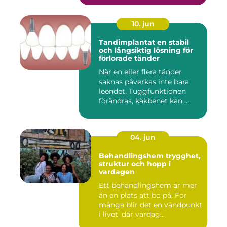
10. jun
Tandimplantat en stabil
och långsiktig lösning för
förlorade tänder
När en eller flera tänder
saknas påverkas inte bara
leendet. Tuggfunktionen
förändras, käkbenet kan ...
04. jun
Behandlingshem trygghet,
struktur och hopp i
vardagen
Ett behandlingshem är mer
än en plats att bo på. För
många blir det en vändpunkt
i livet, där vardag...