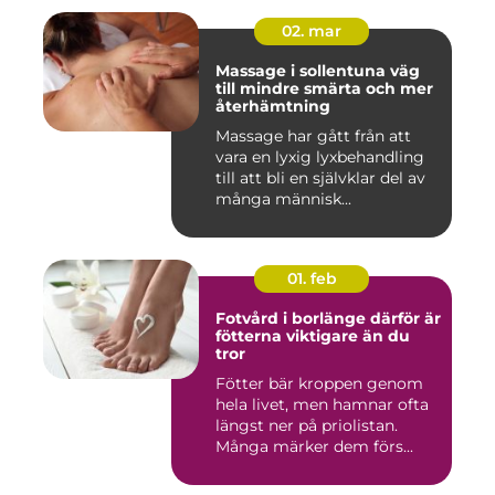
02. mar
Massage i sollentuna väg
till mindre smärta och mer
återhämtning
Massage har gått från att
vara en lyxig lyxbehandling
till att bli en självklar del av
många människ...
01. feb
Fotvård i borlänge därför är
fötterna viktigare än du
tror
Fötter bär kroppen genom
hela livet, men hamnar ofta
längst ner på priolistan.
Många märker dem förs...