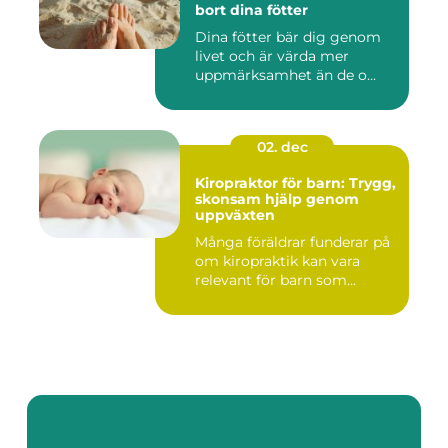
bort dina fötter
Dina fötter bär dig genom
livet och är värda mer
uppmärksamhet än de o...
02. dec
Kiropraktor för barn: Trygg,
skonsam hjälp genom
uppväxten
Många föräldrar funderar på
om kiropraktik kan vara
relevant för barn som...