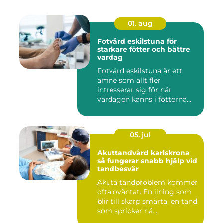
01. aug
Fotvård eskilstuna för
starkare fötter och bättre
vardag
Fotvård eskilstuna är ett
ämne som allt fler
intresserar sig för när
vardagen känns i fötterna
efter...
05. jul
Akuttandvård karlskrona
så fungerar snabb hjälp vid
tandbesvär
Akuta tandproblem kommer
ofta oväntat. En ilning som
blir till skarp smärta, en tand
som spricker nä...