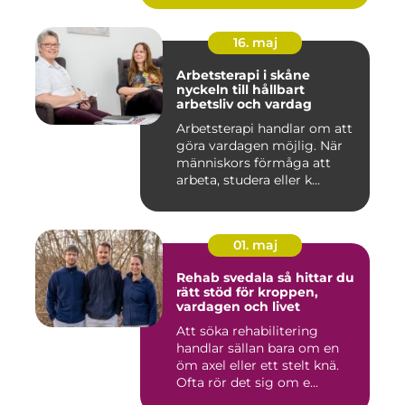
16. maj
Arbetsterapi i skåne
nyckeln till hållbart
arbetsliv och vardag
Arbetsterapi handlar om att
göra vardagen möjlig. När
människors förmåga att
arbeta, studera eller k...
01. maj
Rehab svedala så hittar du
rätt stöd för kroppen,
vardagen och livet
Att söka rehabilitering
handlar sällan bara om en
öm axel eller ett stelt knä.
Ofta rör det sig om e...