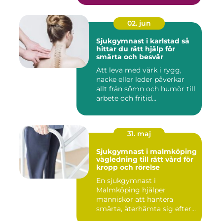
02. jun
Sjukgymnast i karlstad så
hittar du rätt hjälp för
smärta och besvär
Att leva med värk i rygg,
nacke eller leder påverkar
allt från sömn och humör till
arbete och fritid...
31. maj
Sjukgymnast i malmköping
vägledning till rätt vård för
kropp och rörelse
En sjukgymnast i
Malmköping hjälper
människor att hantera
smärta, återhämta sig efter
skador och kla...