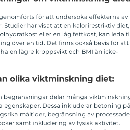
 genomförts för att undersöka effekterna av
 Studier har visat att en kalorirestriktiv diet,
lhydratkost eller en låg fettkost, kan leda til
g över en tid. Det finns också bevis för att
 ha en lägre kroppsvikt och BMI än icke-
an olika viktminskning diet:
ch begränsningar delar många viktminsknin
 egenskaper. Dessa inkluderar betoning p
ngsrika måltider, begränsning av processade
ocker samt inkludering av fysisk aktivitet.