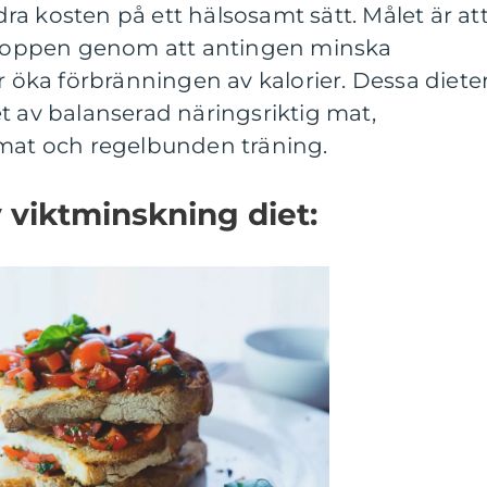
a kosten på ett hälsosamt sätt. Målet är at
 kroppen genom att antingen minska
r öka förbränningen av kalorier. Dessa diete
t av balanserad näringsriktig mat,
 mat och regelbunden träning.
v viktminskning diet: