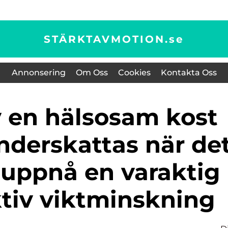
STÄRKTAVMOTION.
se
Annonsering
Om Oss
Cookies
Kontakta Oss
nderskattas när de
t uppnå en varaktig
ktiv viktminskning