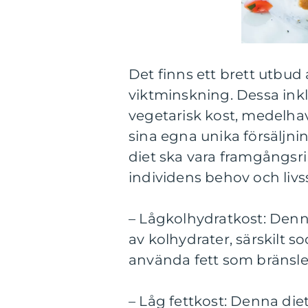
Det finns ett brett utbud
viktminskning. Dessa inkl
vegetarisk kost, medelhav
sina egna unika försäljn
diet ska vara framgångsrik
individens behov och livss
– Lågkolhydratkost: Denna
av kolhydrater, särskilt s
använda fett som bränsle i
– Låg fettkost: Denna die