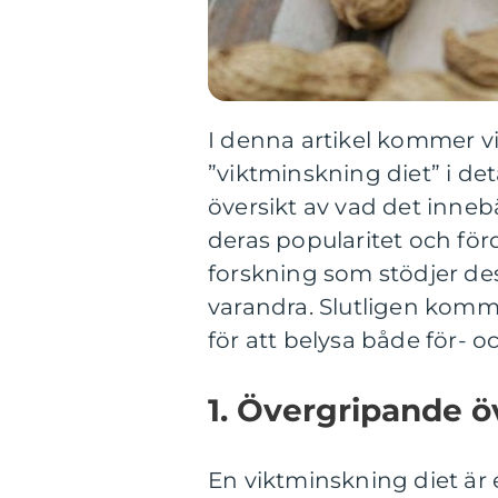
I denna artikel kommer v
”viktminskning diet” i de
översikt av vad det innebä
deras popularitet och förd
forskning som stödjer dess
varandra. Slutligen kommer
för att belysa både för- 
1. Övergripande ö
En viktminskning diet är 