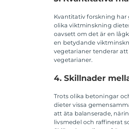
Kvantitativ forskning har
olika viktminskning dieter.
oavsett om det är en lågko
en betydande viktminsknin
vegetarianer tenderar att
vegetarianer.
4. Skillnader mell
Trots olika betoningar o
dieter vissa gemensamma
att äta balanserade, näri
livsmedel och raffinerat s