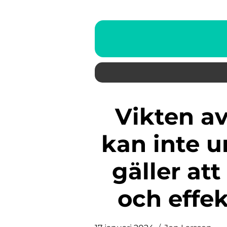
Vikten av en hälsosam kost
kan inte u
gäller at
och effe