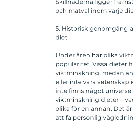
Skillnaderna ligger främ
och matval inom varje die
5. Historisk genomgång a
diet:
Under åren har olika vik
popularitet. Vissa dieter h
viktminskning, medan andra
eller inte vara vetenskapl
inte finns något universellt
viktminskning dieter – va
olika för en annan. Det är 
att få personlig vägledni