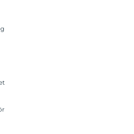
ng
et
ör