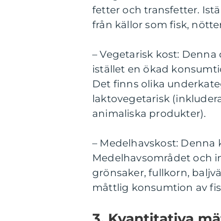
fetter och transfetter. Is
från källor som fisk, nötte
– Vegetarisk kost: Denna 
istället en ökad konsumtio
Det finns olika underkate
laktovegetarisk (inkluder
animaliska produkter).
– Medelhavskost: Denna k
Medelhavsområdet och in
grönsaker, fullkorn, baljv
måttlig konsumtion av fis
3. Kvantitativa m