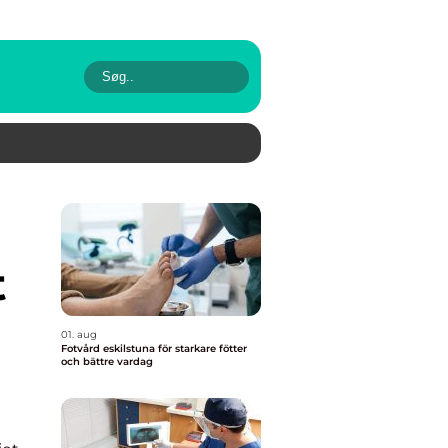
t
01. aug
Fotvård eskilstuna för starkare fötter
och bättre vardag