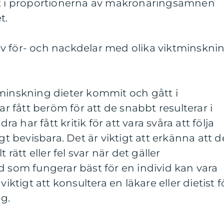
st i proportionerna av makronäringsämnen
t.
v för- och nackdelar med olika viktminskni
tminskning dieter kommit och gått i
ar fått beröm för att de snabbt resulterar i
 har fått kritik för att vara svåra att följa
igt bevisbara. Det är viktigt att erkänna att d
 rätt eller fel svar när det gäller
d som fungerar bäst för en individ kan vara
viktigt att konsultera en läkare eller dietist f
ng.