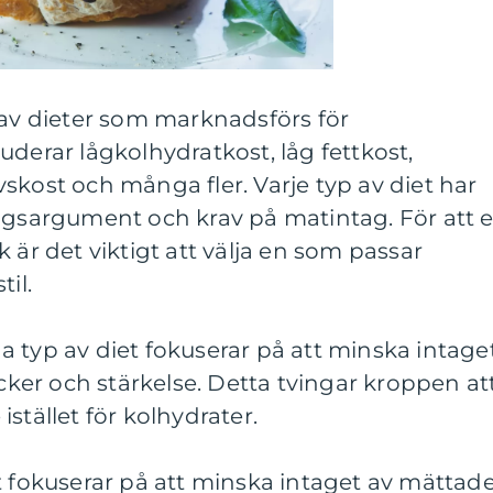
 av dieter som marknadsförs för
uderar lågkolhydratkost, låg fettkost,
skost och många fler. Varje typ av diet har
ingsargument och krav på matintag. För att 
 är det viktigt att välja en som passar
til.
 typ av diet fokuserar på att minska intage
ocker och stärkelse. Detta tvingar kroppen at
stället för kolhydrater.
t fokuserar på att minska intaget av mättad