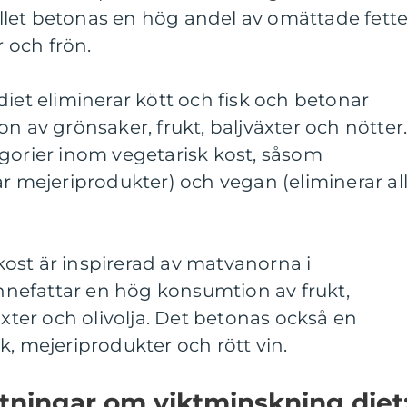
tället betonas en hög andel av omättade fette
r och frön.
diet eliminerar kött och fisk och betonar
n av grönsaker, frukt, baljväxter och nötter
gorier inom vegetarisk kost, såsom
ar mejeriprodukter) och vegan (eliminerar al
ost är inspirerad av matvanorna i
nefattar en hög konsumtion av frukt,
äxter och olivolja. Det betonas också en
k, mejeriprodukter och rött vin.
ätningar om viktminskning diet