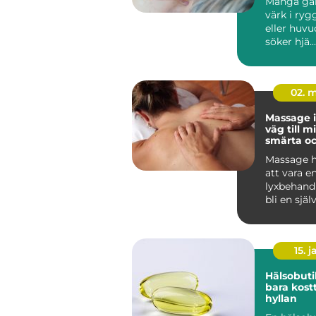
Många gå
värk i ryg
eller huvu
söker hjä...
02. 
Massage i
väg till m
smärta o
återhämt
Massage h
att vara en
lyxbehandli
bli en själ
många män
15. j
Hälsobuti
bara kostt
hyllan