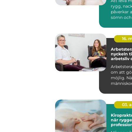
Att leva m
rygg, nack
påverkar a
sömn och 
arbete och 
16. 
Arbetster
nyckeln ti
arbetsliv
Arbetstera
om att gö
möjlig. Nä
människo
att arbeta
eller k...
03. 
Kiroprakt
när rygg
profession