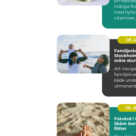
En hälsobu
många fö
med hyllor
vitaminer,
08. 
Familjerå
Stockholm
svåra stu
Att navig
familjeliv
både unde
utmanande
kan det up
06. 
Fotvård i
Skäm bor
fötter