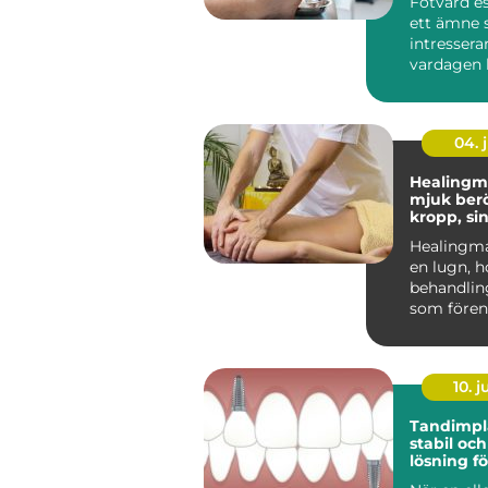
Fotvård es
ett ämne s
intresserar
vardagen 
fötterna ef
04. j
Healingm
mjuk berö
kropp, si
känslor
Healingma
en lugn, h
behandli
som förena
massage 
energibase
10. 
Tandimplan
stabil och
lösning fö
tänder