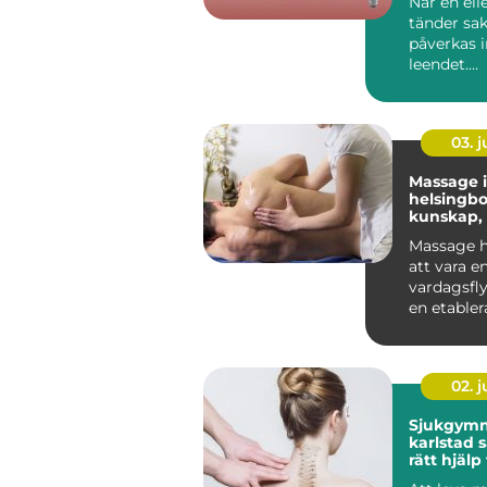
När en elle
tänder sa
påverkas i
leendet.
Tuggfunk
förändras,
kan ...
03. 
Massage i
helsingb
kunskap,
och hållb
Massage h
att vara en
vardagsflyk
en etabler
både friskv
02. 
Sjukgymn
karlstad så hittar du
rätt hjälp
och besvä