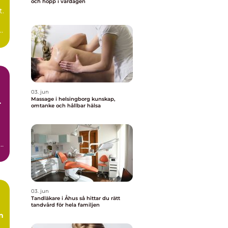
och hopp i vardagen
t.
d
03. jun
Massage i helsingborg kunskap,
omtanke och hållbar hälsa
l
r
03. jun
Tandläkare i Åhus så hittar du rätt
tandvård för hela familjen
n