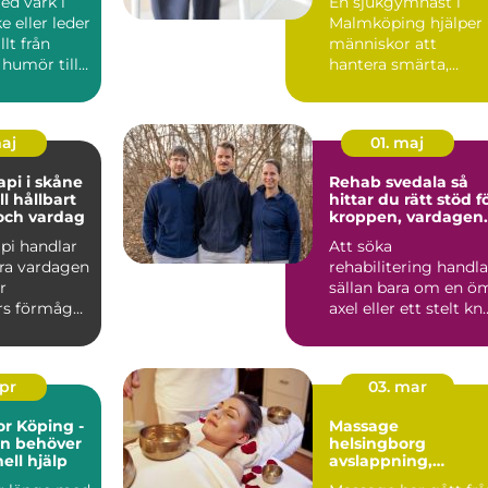
ed värk i
En sjukgymnast i
rörelse
e eller leder
Malmköping hjälper
llt från
människor att
humör till
hantera smärta,
fritid...
återhämta sig efter
skador och kla...
maj
01. maj
api i skåne
Rehab svedala så
ll hållbart
hittar du rätt stöd f
 och vardag
kroppen, vardagen
och livet
pi handlar
Att söka
ra vardagen
rehabilitering handla
r
sällan bara om en ö
rs förmåga
axel eller ett stelt knä
, studera
Ofta rör det sig om
e...
apr
03. mar
or Köping -
Massage
en behöver
helsingborg
ell hjälp
avslappning,
återhämtning och