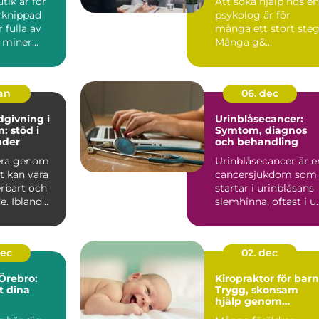
tik är för
Att söka hjälp hos en
rknippad
psykolog är för
 fulla av
många ett stort steg
 miner...
Många g&...
jan
06. dec
dgivning i
Urinblåsecancer:
: stöd i
Symtom, diagnos
nder
och behandling
era genom
Urinblåsecancer är e
et kan vara
cancersjukdom som
rbart och
startar i urinblåsans
. Ibland
slemhinna, oftast i u..
pst&ar...
dec
02. dec
 Örebro:
Kiropraktor för barn
t dina
Trygg, skonsam
hjälp genom
uppväxten