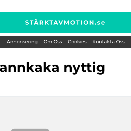
STÄRKTAVMOTION.
se
Annonsering
Om Oss
Cookies
Kontakta Oss
pannkaka nyttig