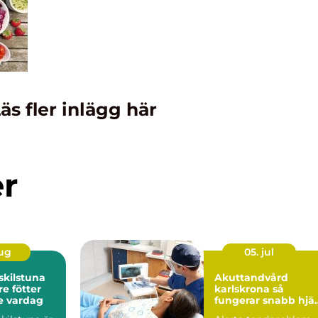
äs fler inlägg här
er
aug
05. jul
skilstuna
Akuttandvård
re fötter
karlskrona så
e vardag
fungerar snabb hjä
vid tandbesvär