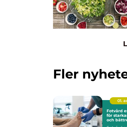
L
Fler nyhet
01. 
Fotvård e
för starka
och bättr