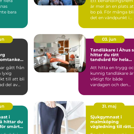
r flera
Ett behandlingshem
knas
är mer än en plats at
nte bara
bo på. För många bli
det en vändpunkt i
tionen
livet, där vardag...
 käkbenet
jun
03. jun
Tandläkare i Åhus så
org
hittar du rätt
 omtanke
tandvård för hela
ar hälsa
familjen
ar gått från
Att hitta en trygg o
 lyxig
kunnig tandläkare är
t till att bli
viktigt för både
ad del av
vardagen och den
ård...
långsiktiga hälsan.
Må...
jun
31. maj
ast i
Sjukgymnast i
malmköping
 för smärta
vägledning till rätt
r
vård för kropp och