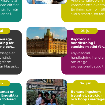
kilstuna är
Akuta tandproblem
om allt fler
kommer ofta ovänta
 sig för när
En ilning som blir till
känns i
skarp smärta, en tan
ter...
som spricker nä...
ul
03. jul
assage
Psykosocial
ring för
handledning i
nne och
stockholm stöd för
hållbart yrkesliv
ssage är
Psykosocial
olistisk
handledning handlar
ngsform
om att ge
r klassisk
professionellt stöd til
med
personer som arbeta
rad ...
nära andra m...
jun
04. jun
tat en
Behandlingshem
 långsiktig
trygghet, struktur
r förlorade
och hopp i vardage