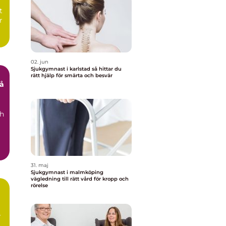
t
r
02. jun
Sjukgymnast i karlstad så hittar du
rätt hjälp för smärta och besvär
ch
31. maj
Sjukgymnast i malmköping
vägledning till rätt vård för kropp och
rörelse