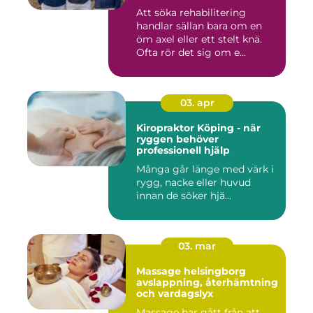
Att söka rehabilitering
handlar sällan bara om en
öm axel eller ett stelt knä.
Ofta rör det sig om e...
03. apr
Kiropraktor Köping - när
ryggen behöver
professionell hjälp
Många går länge med värk i
rygg, nacke eller huvud
innan de söker hjä...
03. mar
Massage helsingborg
avslappning, återhämtning
och vardagslyx
Massage har gått från att