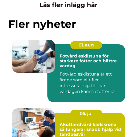
Läs fler inlägg här
Fler nyheter
01. aug
Fotvård eskilstuna för
starkare fötter och bättre
vardag
Fotvård eskilstuna är ett
ämne som allt fler
intresserar sig för när
vardagen känns i fötterna
efter...
05. jul
Akuttandvård karlskrona
så fungerar snabb hjälp vid
tandbesvär