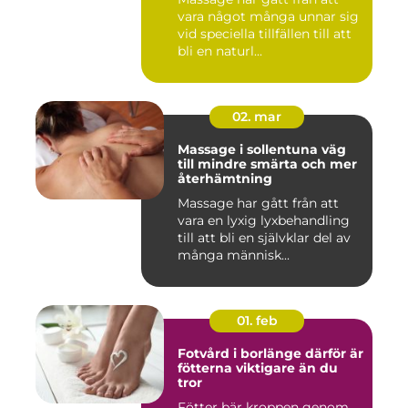
vara något många unnar sig
vid speciella tillfällen till att
bli en naturl...
02. mar
Massage i sollentuna väg
till mindre smärta och mer
återhämtning
Massage har gått från att
vara en lyxig lyxbehandling
till att bli en självklar del av
många människ...
01. feb
Fotvård i borlänge därför är
fötterna viktigare än du
tror
Fötter bär kroppen genom