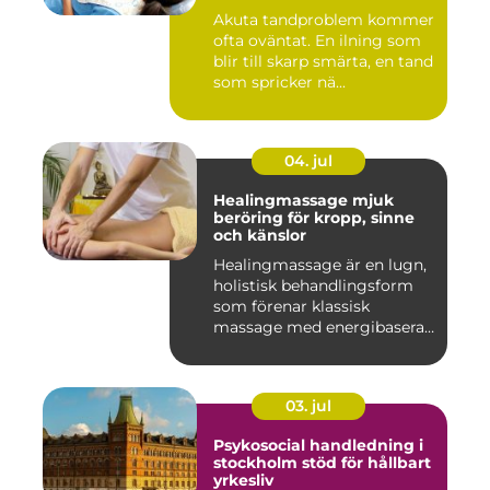
Akuta tandproblem kommer
ofta oväntat. En ilning som
blir till skarp smärta, en tand
som spricker nä...
04. jul
Healingmassage mjuk
beröring för kropp, sinne
och känslor
Healingmassage är en lugn,
holistisk behandlingsform
som förenar klassisk
massage med energibaserad
...
03. jul
Psykosocial handledning i
stockholm stöd för hållbart
yrkesliv