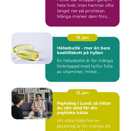
hela livet, men hamnar ofta
längst ner på priolistan.
Många märker dem förs...
15. jan
Hälsobutik - mer än bara
kosttillskott på hyllan
En hälsobutik är för många
förknippad med hyllor fulla
av vitaminer, miner...
12. jan
Psykolog i Lund: så hittar
du rätt stöd för din
psykiska hälsa
Att söka hjälp hos en
psykolog är för många ett