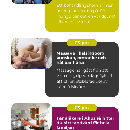
Ett behandlingshem är mer
än en plats att bo på. För
många blir det en vändpunkt
i livet, där vardag...
03. jun
Massage i helsingborg
kunskap, omtanke och
hållbar hälsa
Massage har gått från att
vara en lyxig vardagsflykt till
att bli en etablerad del av
både friskvård...
03. jun
Tandläkare i Åhus så hittar
du rätt tandvård för hela
familjen