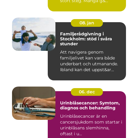
stort steg. Många g&...
08. jan
Familjerådgivning i
Stockholm: stöd i svåra
stunder
Att navigera genom
familjelivet kan vara både
underbart och utmanande.
Ibland kan det uppst&ar...
06. dec
Urinblåsecancer: Symtom,
diagnos och behandling
Urinblåsecancer är en
cancersjukdom som startar i
urinblåsans slemhinna,
oftast i u...