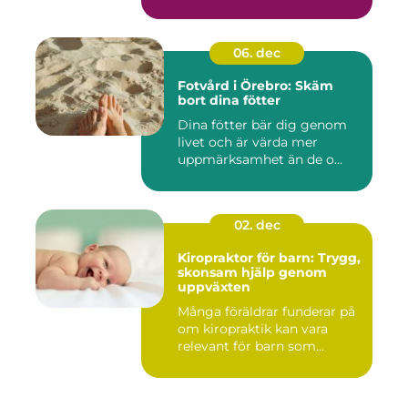
06. dec
Fotvård i Örebro: Skäm
bort dina fötter
Dina fötter bär dig genom
livet och är värda mer
uppmärksamhet än de o...
02. dec
Kiropraktor för barn: Trygg,
skonsam hjälp genom
uppväxten
Många föräldrar funderar på
om kiropraktik kan vara
relevant för barn som...