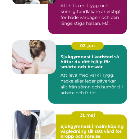
Att hitta en trygg och
kunnig tandläkare är viktigt
för både vardagen och den
långsiktiga hälsan. Må...
02. jun
Sjukgymnast i karlstad så
hittar du rätt hjälp för
smärta och besvär
Att leva med värk i rygg,
nacke eller leder påverkar
allt från sömn och humör till
arbete och fritid...
31. maj
Sjukgymnast i malmköping
vägledning till rätt vård för
kropp och rörelse