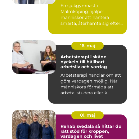
En sjukgymnast i
Malmköping hjälper
människor att hantera
smärta, återhämta sig efter
skador och kla...
16. maj
Arbetsterapi i skåne
nyckeln till hållbart
arbetsliv och vardag
Arbetsterapi handlar om att
göra vardagen möjlig. När
människors förmåga att
arbeta, studera eller k...
01. maj
Rehab svedala så hittar du
rätt stöd för kroppen,
vardagen och livet