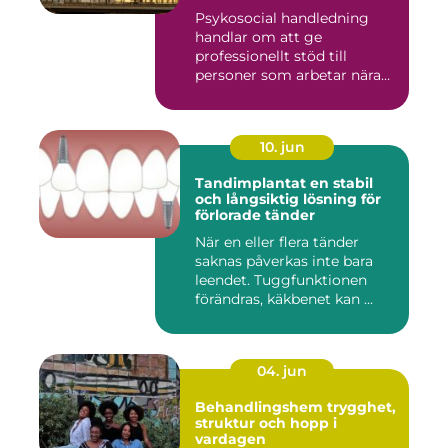
Psykosocial handledning
handlar om att ge
professionellt stöd till
personer som arbetar nära
andra m...
10. jun
Tandimplantat en stabil
och långsiktig lösning för
förlorade tänder
När en eller flera tänder
saknas påverkas inte bara
leendet. Tuggfunktionen
förändras, käkbenet kan ...
04. jun
Behandlingshem trygghet,
struktur och hopp i
vardagen