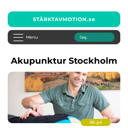
STÄRKTAVMOTION.
se
Menu
akupunktur Stockholm
05. jul