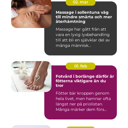
02. mar
Massage i sollentuna väg
till mindre smärta och mer
återhämtning
Massage har gått från att
vara en lyxig lyxbehandling
till att bli en självklar del av
många människ...
01. feb
Fotvård i borlänge därför är
fötterna viktigare än du
tror
Fötter bär kroppen genom
hela livet, men hamnar ofta
längst ner på priolistan.
Många märker dem förs...