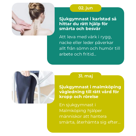
02. jun
Sjukgymnast i karlstad så
hittar du rätt hjälp för
smärta och besvär
Att leva med värk i rygg,
nacke eller leder påverkar
allt från sömn och humör till
arbete och fritid...
31. maj
Sjukgymnast i malmköping
vägledning till rätt vård för
kropp och rörelse
En sjukgymnast i
Malmköping hjälper
människor att hantera
smärta, återhämta sig efter
skador och kla...