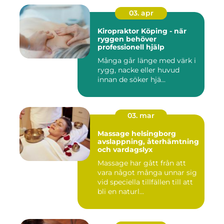
03. apr
Kiropraktor Köping - när
ryggen behöver
professionell hjälp
Många går länge med värk i
rygg, nacke eller huvud
innan de söker hjä...
03. mar
Massage helsingborg
avslappning, återhämtning
och vardagslyx
Massage har gått från att
vara något många unnar sig
vid speciella tillfällen till att
bli en naturl...