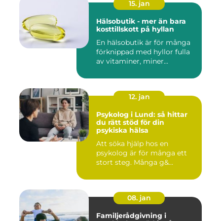
15. jan
Hälsobutik - mer än bara
kosttillskott på hyllan
En hälsobutik är för många
förknippad med hyllor fulla
av vitaminer, miner...
12. jan
Psykolog i Lund: så hittar
du rätt stöd för din
psykiska hälsa
Att söka hjälp hos en
psykolog är för många ett
stort steg. Många g&...
08. jan
Familjerådgivning i