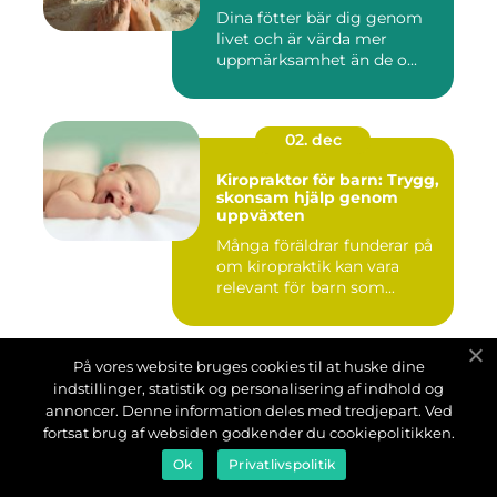
Dina fötter bär dig genom
livet och är värda mer
uppmärksamhet än de o...
02. dec
Kiropraktor för barn: Trygg,
skonsam hjälp genom
uppväxten
Många föräldrar funderar på
om kiropraktik kan vara
relevant för barn som...
På vores website bruges cookies til at huske dine
indstillinger, statistik og personalisering af indhold og
annoncer. Denne information deles med tredjepart. Ved
fortsat brug af websiden godkender du cookiepolitikken.
Ok
Privatlivspolitik
Adress