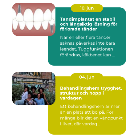
10. jun
Tandimplantat en stabil
och långsiktig lösning för
förlorade tänder
När en eller flera tänder
saknas påverkas inte bara
leendet. Tuggfunktionen
förändras, käkbenet kan ...
04. jun
Behandlingshem trygghet,
struktur och hopp i
vardagen
Ett behandlingshem är mer
än en plats att bo på. För
många blir det en vändpunkt
i livet, där vardag...