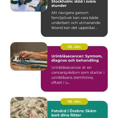
Stockholm: stöd i svåra
stunder
Att navigera genom
familjelivet kan vara både
underbart och utmanande.
Ibland kan det uppst&ar...
06. dec
Urinblåsecancer: Symtom,
diagnos och behandling
Urinblåsecancer är en
cancersjukdom som startar i
urinblåsans slemhinna,
oftast i u...
06. dec
Fotvård i Örebro: Skäm
bort dina fötter