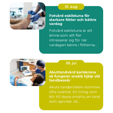
01. aug
Fotvård eskilstuna för
starkare fötter och bättre
vardag
Fotvård eskilstuna är ett
ämne som allt fler
intresserar sig för när
vardagen känns i fötterna
efter...
05. jul
Akuttandvård karlskrona
så fungerar snabb hjälp vid
tandbesvär
Akuta tandproblem kommer
ofta oväntat. En ilning som
blir till skarp smärta, en tand
som spricker nä...