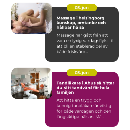
03. jun
Massage i helsingborg
kunskap, omtanke och
hållbar hälsa
Massage har gått från att
vara en lyxig vardagsflykt till
att bli en etablerad del av
både friskvård...
03. jun
Tandläkare i Åhus så hittar
du rätt tandvård för hela
familjen
Att hitta en trygg och
kunnig tandläkare är viktigt
för både vardagen och den
långsiktiga hälsan. Må...