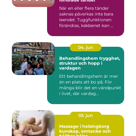
förlorade tänder
När en eller flera tänder
saknas påverkas inte bara
leendet. Tuggfunktionen
förändras, käkbenet kan ...
04. jun
Behandlingshem trygghet,
struktur och hopp i
vardagen
Ett behandlingshem är mer
än en plats att bo på. För
många blir det en vändpunkt
i livet, där vardag...
03. jun
Massage i helsingborg
kunskap, omtanke och