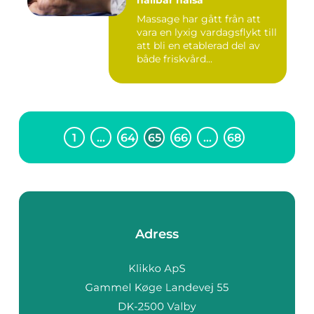
hållbar hälsa
Massage har gått från att
vara en lyxig vardagsflykt till
att bli en etablerad del av
både friskvård...
1
…
64
65
66
…
68
Adress