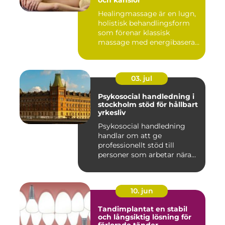
och känslor
Healingmassage är en lugn,
holistisk behandlingsform
som förenar klassisk
massage med energibaserad
...
03. jul
Psykosocial handledning i
stockholm stöd för hållbart
yrkesliv
Psykosocial handledning
handlar om att ge
professionellt stöd till
personer som arbetar nära
andra m...
10. jun
Tandimplantat en stabil
och långsiktig lösning för