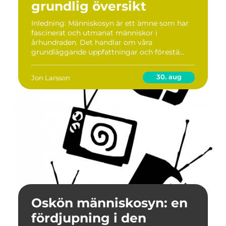
grundlig översikt
Inledning: Människosyn är ett ämne som har
fascinerat och utmanat människor i
århundraden. Det handlar om våra
grundläggande uppfattningar och förestä...
30. aug
Jon Larsson
Oskön människosyn: en
fördjupning i den