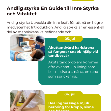
Andlig styrka En Guide till Inre Styrka
och Vitalitet
Andlig styrka Utveckla din inre kraft för att nå en högre
medvetenhet Introduktion: Andlig styrka är en essentiell
del av människans välbefinnande och...
05. jul
Akuttandvård karlskrona
så fungerar snabb hjälp vid
tandbesvär
Akuta tandproblem kommer
ofta oväntat. En ilning som
blir till skarp smärta, en tand
som spricker nä...
04. jul
Healingmassage mjuk
beröring för kropp, sinne