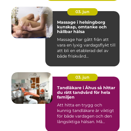
03. jun
Massage i helsingborg
kunskap, omtanke och
hållbar hälsa
Massage har gått från att
vara en lyxig vardagsflykt till
att bli en etablerad del av
både friskvård...
03. jun
Tandläkare i Åhus så hittar
du rätt tandvård för hela
familjen
Att hitta en trygg och
kunnig tandläkare är viktigt
för både vardagen och den
långsiktiga hälsan. Må...