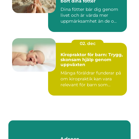
bort dina fötter
Dina fötter bär dig genom
livet och är värda mer
uppmärksamhet än de o...
02. dec
Kiropraktor för barn: Trygg,
skonsam hjälp genom
uppväxten
Många föräldrar funderar på
om kiropraktik kan vara
relevant för barn som...