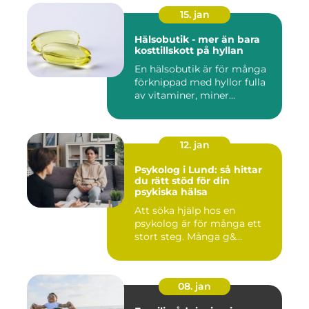
15. jan
Hälsobutik - mer än bara
kosttillskott på hyllan
En hälsobutik är för många
förknippad med hyllor fulla
av vitaminer, miner...
12. jan
Psykolog i Lund: så hittar
du rätt stöd för din
psykiska hälsa
Att söka hjälp hos en
psykolog är för många ett
stort steg. Många g&...
08. jan