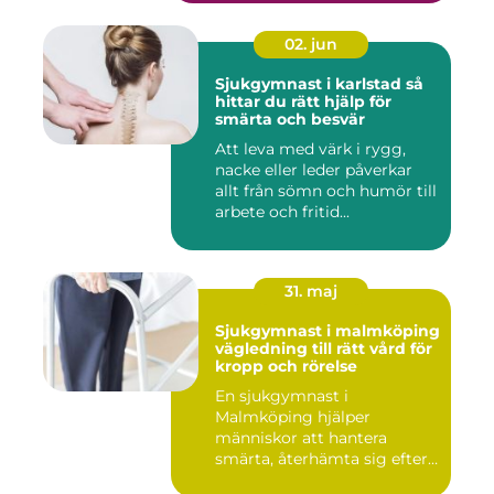
02. jun
Sjukgymnast i karlstad så
hittar du rätt hjälp för
smärta och besvär
Att leva med värk i rygg,
nacke eller leder påverkar
allt från sömn och humör till
arbete och fritid...
31. maj
Sjukgymnast i malmköping
vägledning till rätt vård för
kropp och rörelse
En sjukgymnast i
Malmköping hjälper
människor att hantera
smärta, återhämta sig efter
skador och kla...