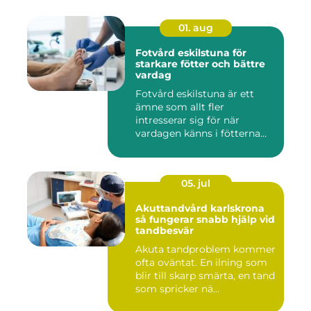
01. aug
Fotvård eskilstuna för
starkare fötter och bättre
vardag
Fotvård eskilstuna är ett
ämne som allt fler
intresserar sig för när
vardagen känns i fötterna
efter...
05. jul
Akuttandvård karlskrona
så fungerar snabb hjälp vid
tandbesvär
Akuta tandproblem kommer
ofta oväntat. En ilning som
blir till skarp smärta, en tand
som spricker nä...