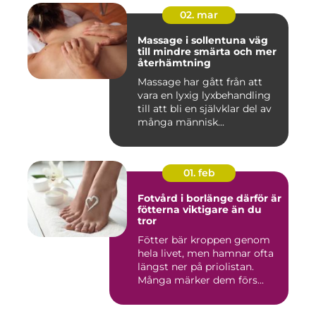
02. mar
Massage i sollentuna väg
till mindre smärta och mer
återhämtning
Massage har gått från att
vara en lyxig lyxbehandling
till att bli en självklar del av
många människ...
01. feb
Fotvård i borlänge därför är
fötterna viktigare än du
tror
Fötter bär kroppen genom
hela livet, men hamnar ofta
längst ner på priolistan.
Många märker dem förs...