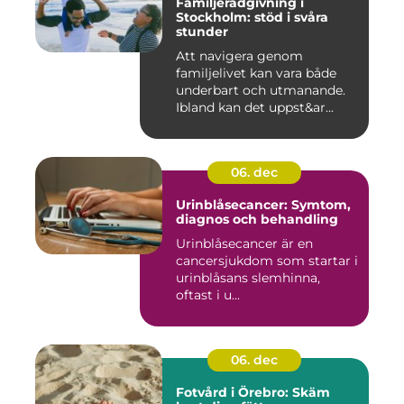
Familjerådgivning i
Stockholm: stöd i svåra
stunder
Att navigera genom
familjelivet kan vara både
underbart och utmanande.
Ibland kan det uppst&ar...
06. dec
Urinblåsecancer: Symtom,
diagnos och behandling
Urinblåsecancer är en
cancersjukdom som startar i
urinblåsans slemhinna,
oftast i u...
06. dec
Fotvård i Örebro: Skäm