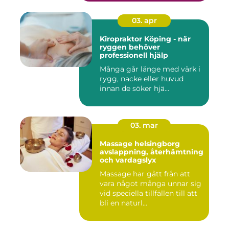
03. apr
Kiropraktor Köping - när
ryggen behöver
professionell hjälp
Många går länge med värk i
rygg, nacke eller huvud
innan de söker hjä...
03. mar
Massage helsingborg
avslappning, återhämtning
och vardagslyx
Massage har gått från att
vara något många unnar sig
vid speciella tillfällen till att
bli en naturl...