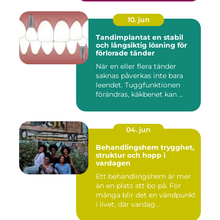
10. jun
Tandimplantat en stabil
och långsiktig lösning för
förlorade tänder
När en eller flera tänder
saknas påverkas inte bara
leendet. Tuggfunktionen
förändras, käkbenet kan ...
04. jun
Behandlingshem trygghet,
struktur och hopp i
vardagen
Ett behandlingshem är mer
än en plats att bo på. För
många blir det en vändpunkt
i livet, där vardag...