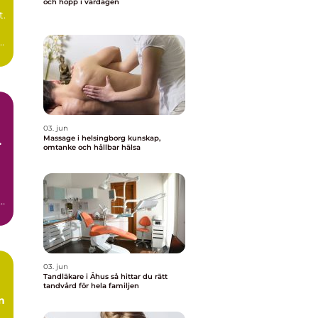
och hopp i vardagen
t.
d
03. jun
Massage i helsingborg kunskap,
omtanke och hållbar hälsa
l
r
03. jun
Tandläkare i Åhus så hittar du rätt
tandvård för hela familjen
n