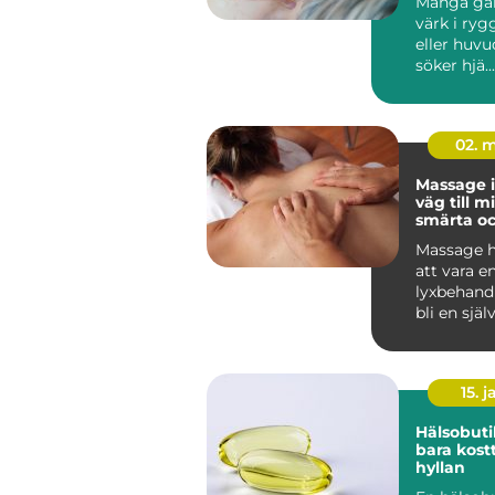
Många gå
värk i ryg
eller huvu
söker hjä...
02. 
Massage i
väg till m
smärta o
återhämt
Massage h
att vara en
lyxbehandli
bli en själ
många män
15. j
Hälsobuti
bara kostt
hyllan