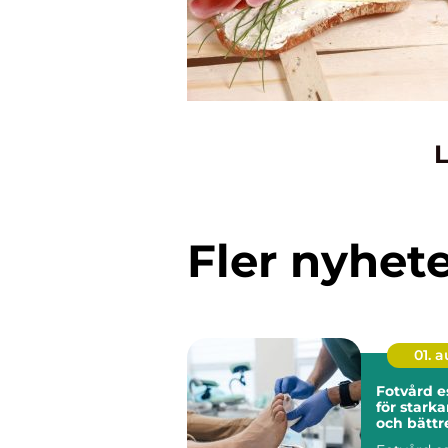
L
Fler nyhet
01. 
Fotvård e
för starka
och bättr