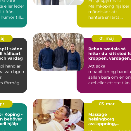
ed värk i
En sjukgymnast i
rörelse
e eller leder
Malmköping hjälper
llt från
människor att
humör till
hantera smärta,
fritid...
återhämta sig efter
skador och kla...
maj
01. maj
api i skåne
Rehab svedala så
ll hållbart
hittar du rätt stöd f
 och vardag
kroppen, vardagen
och livet
pi handlar
Att söka
ra vardagen
rehabilitering handla
r
sällan bara om en ö
rs förmåga
axel eller ett stelt knä
, studera
Ofta rör det sig om
e...
apr
03. mar
or Köping -
Massage
en behöver
helsingborg
ell hjälp
avslappning,
återhämtning och