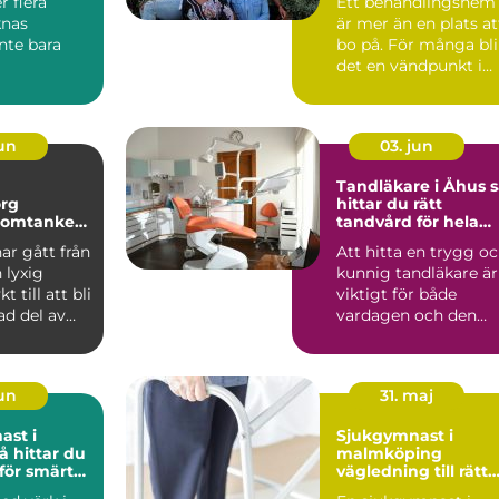
r flera
Ett behandlingshem
knas
är mer än en plats at
nte bara
bo på. För många bli
det en vändpunkt i
tionen
livet, där vardag...
 käkbenet
jun
03. jun
Tandläkare i Åhus så
org
hittar du rätt
 omtanke
tandvård för hela
ar hälsa
familjen
ar gått från
Att hitta en trygg o
 lyxig
kunnig tandläkare är
t till att bli
viktigt för både
ad del av
vardagen och den
ård...
långsiktiga hälsan.
Må...
jun
31. maj
ast i
Sjukgymnast i
malmköping
 för smärta
vägledning till rätt
r
vård för kropp och