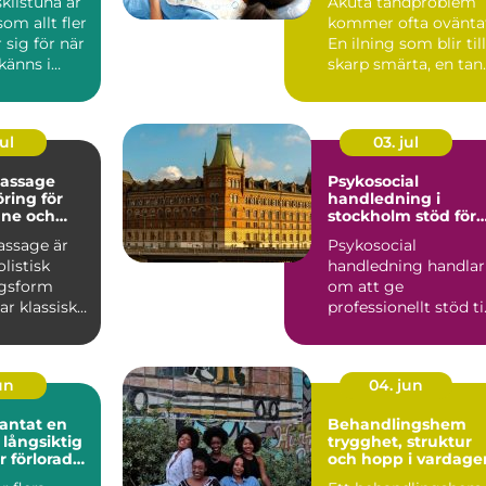
kilstuna är
Akuta tandproblem
om allt fler
kommer ofta ovänta
 sig för när
En ilning som blir till
känns i
skarp smärta, en tan
ter...
som spricker nä...
ul
03. jul
assage
Psykosocial
ring för
handledning i
nne och
stockholm stöd för
hållbart yrkesliv
ssage är
Psykosocial
olistisk
handledning handlar
ngsform
om att ge
r klassisk
professionellt stöd til
med
personer som arbeta
rad ...
nära andra m...
jun
04. jun
tat en
Behandlingshem
 långsiktig
trygghet, struktur
r förlorade
och hopp i vardage