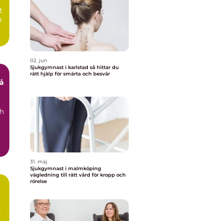
t
r
02. jun
Sjukgymnast i karlstad så hittar du
rätt hjälp för smärta och besvär
ch
31. maj
Sjukgymnast i malmköping
vägledning till rätt vård för kropp och
rörelse