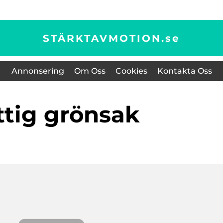
STÄRKTAVMOTION.
se
Annonsering
Om Oss
Cookies
Kontakta Oss
yttig grönsak