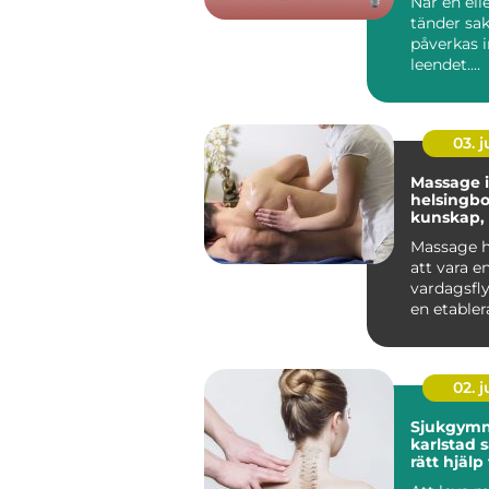
När en elle
tänder sa
påverkas i
leendet.
Tuggfunk
förändras,
kan ...
03. 
Massage i
helsingb
kunskap,
och hållb
Massage h
att vara en
vardagsflyk
en etabler
både friskv
02. 
Sjukgymn
karlstad så hittar du
rätt hjälp
och besvä