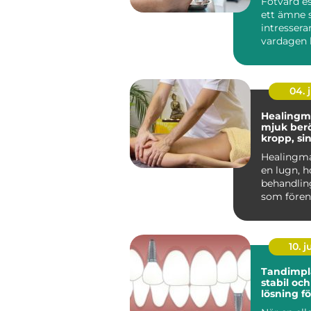
Fotvård es
ett ämne s
intresserar
vardagen 
fötterna ef
04. j
Healingm
mjuk berö
kropp, si
känslor
Healingma
en lugn, h
behandli
som förena
massage 
energibase
10. 
Tandimplan
stabil och
lösning fö
tänder