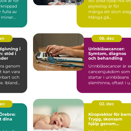
tik är för
Att söka hjälp hos en
rknippad
psykolog är för
 fulla av
många ett stort steg
 miner...
Många g&...
jan
06. dec
dgivning i
Urinblåsecancer:
: stöd i
Symtom, diagnos
nder
och behandling
era genom
Urinblåsecancer är e
et kan vara
cancersjukdom som
rbart och
startar i urinblåsans
. Ibland
slemhinna, oftast i u..
pst&ar...
dec
02. dec
 Örebro:
Kiropraktor för barn
t dina
Trygg, skonsam
hjälp genom
uppväxten