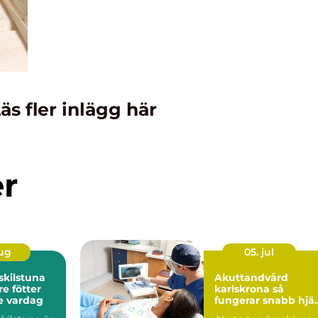
äs fler inlägg här
er
aug
05. jul
skilstuna
Akuttandvård
re fötter
karlskrona så
e vardag
fungerar snabb hjä
vid tandbesvär