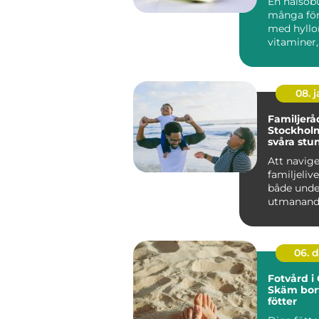
En hälsobu
många fö
med hyllor
vitaminer,
08. 
Familjerå
Stockholm
svåra stu
Att navig
familjeliv
både unde
utmanande
kan det up
06. 
Fotvård i
Skäm bor
fötter