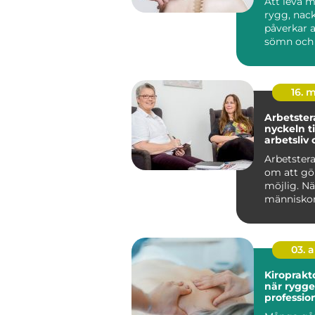
Att leva m
rygg, nack
påverkar a
sömn och 
arbete och 
16. 
Arbetster
nyckeln ti
arbetsliv
Arbetstera
om att gö
möjlig. Nä
människo
att arbeta
eller k...
03. 
Kiroprakt
när rygg
profession