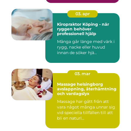
03. apr
Kiropraktor Köping - när
ryggen behöver
professionell hjälp
Många går länge med värk i
rygg, nacke eller huvud
innan de söker hjä...
03. mar
Massage helsingborg
avslappning, återhämtning
och vardagslyx
Massage har gått från att
vara något många unnar sig
vid speciella tillfällen till att
bli en naturl...