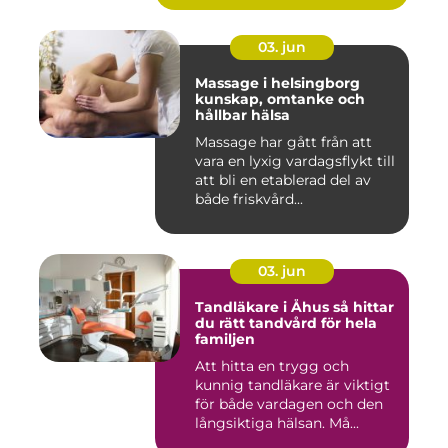
03. jun
Massage i helsingborg
kunskap, omtanke och
hållbar hälsa
Massage har gått från att
vara en lyxig vardagsflykt till
att bli en etablerad del av
både friskvård...
03. jun
Tandläkare i Åhus så hittar
du rätt tandvård för hela
familjen
Att hitta en trygg och
kunnig tandläkare är viktigt
för både vardagen och den
långsiktiga hälsan. Må...