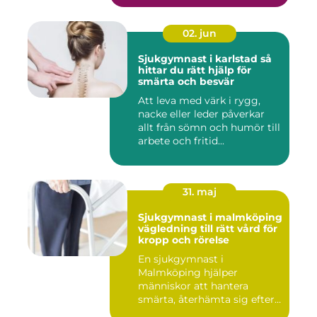
02. jun
Sjukgymnast i karlstad så
hittar du rätt hjälp för
smärta och besvär
Att leva med värk i rygg,
nacke eller leder påverkar
allt från sömn och humör till
arbete och fritid...
31. maj
Sjukgymnast i malmköping
vägledning till rätt vård för
kropp och rörelse
En sjukgymnast i
Malmköping hjälper
människor att hantera
smärta, återhämta sig efter
skador och kla...