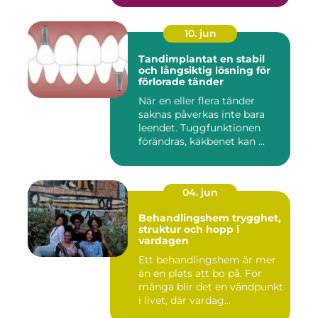
10. jun
Tandimplantat en stabil
och långsiktig lösning för
förlorade tänder
När en eller flera tänder
saknas påverkas inte bara
leendet. Tuggfunktionen
förändras, käkbenet kan ...
04. jun
Behandlingshem trygghet,
struktur och hopp i
vardagen
Ett behandlingshem är mer
än en plats att bo på. För
många blir det en vändpunkt
i livet, där vardag...