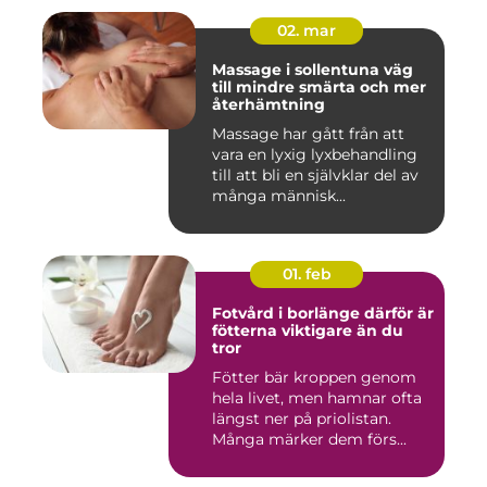
02. mar
Massage i sollentuna väg
till mindre smärta och mer
återhämtning
Massage har gått från att
vara en lyxig lyxbehandling
till att bli en självklar del av
många människ...
01. feb
Fotvård i borlänge därför är
fötterna viktigare än du
tror
Fötter bär kroppen genom
hela livet, men hamnar ofta
längst ner på priolistan.
Många märker dem förs...