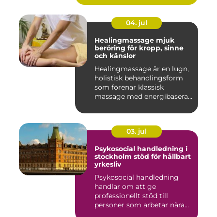
04. jul
Healingmassage mjuk
beröring för kropp, sinne
och känslor
Healingmassage är en lugn,
holistisk behandlingsform
som förenar klassisk
massage med energibaserad
...
03. jul
Psykosocial handledning i
stockholm stöd för hållbart
yrkesliv
Psykosocial handledning
handlar om att ge
professionellt stöd till
personer som arbetar nära
andra m...