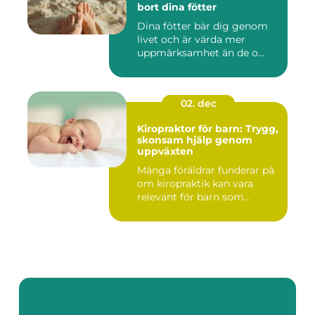
bort dina fötter
Dina fötter bär dig genom
livet och är värda mer
uppmärksamhet än de o...
02. dec
Kiropraktor för barn: Trygg,
skonsam hjälp genom
uppväxten
Många föräldrar funderar på
om kiropraktik kan vara
relevant för barn som...