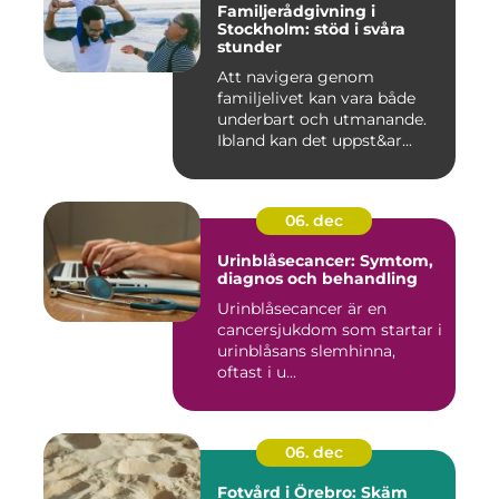
Familjerådgivning i
Stockholm: stöd i svåra
stunder
Att navigera genom
familjelivet kan vara både
underbart och utmanande.
Ibland kan det uppst&ar...
06. dec
Urinblåsecancer: Symtom,
diagnos och behandling
Urinblåsecancer är en
cancersjukdom som startar i
urinblåsans slemhinna,
oftast i u...
06. dec
Fotvård i Örebro: Skäm