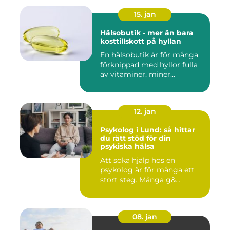
15. jan
Hälsobutik - mer än bara
kosttillskott på hyllan
En hälsobutik är för många
förknippad med hyllor fulla
av vitaminer, miner...
12. jan
Psykolog i Lund: så hittar
du rätt stöd för din
psykiska hälsa
Att söka hjälp hos en
psykolog är för många ett
stort steg. Många g&...
08. jan