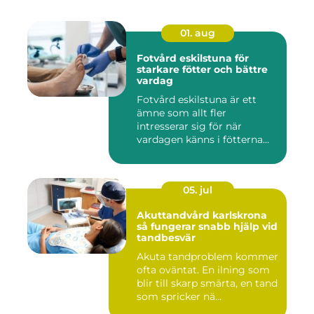
01. aug
Fotvård eskilstuna för
starkare fötter och bättre
vardag
Fotvård eskilstuna är ett
ämne som allt fler
intresserar sig för när
vardagen känns i fötterna
efter...
05. jul
Akuttandvård karlskrona
så fungerar snabb hjälp vid
tandbesvär
Akuta tandproblem kommer
ofta oväntat. En ilning som
blir till skarp smärta, en tand
som spricker nä...