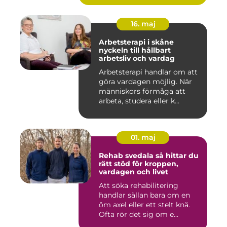
16. maj
Arbetsterapi i skåne
nyckeln till hållbart
arbetsliv och vardag
Arbetsterapi handlar om att
göra vardagen möjlig. När
människors förmåga att
arbeta, studera eller k...
01. maj
Rehab svedala så hittar du
rätt stöd för kroppen,
vardagen och livet
Att söka rehabilitering
handlar sällan bara om en
öm axel eller ett stelt knä.
Ofta rör det sig om e...