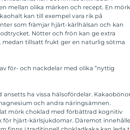
en mellan olika märken och recept. En mör
ohalt kan till exempel vara rik på
nter som främjar hjärt-kärlhälsan och kan
blodtrycket. Nötter och frön kan ge extra
, medan tillsatt frukt ger en naturlig sötma
v för- och nackdelar med olika ”nyttig
ad ansetts ha vissa hälsofördelar. Kakaoböno
r, magnesium och andra näringsämnen.
at mörk choklad med förbättrad kognitiv
 för hjärt-kärlsjukdomar. Däremot innehåll
 finns i traditionell chokladkaka kan leda ti