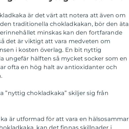
okladkaka är det värt att notera att även om
en traditionella chokladkakan, bör den äta
kerinnehållet minskas kan den fortfarande
 så det är viktigt att vara medveten om
nsen i kosten överlag. En bit nyttig
a ungefär hälften så mycket socker som en
r ofta en hög halt av antioxidanter och
.
 ”nyttig chokladkaka” skiljer sig från
kaka är utformad för att vara en hälsosamma
l chokladkaka, kan det finnas skillnader i