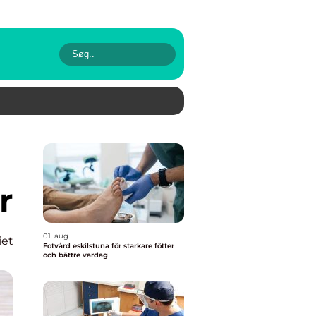
r
01. aug
iet
Fotvård eskilstuna för starkare fötter
och bättre vardag