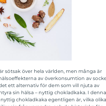
r sötsak över hela världen, men många är
hälsoeffekterna av överkonsumtion av sock
 det ett alternativ för dem som vill njuta av
tyra sin hälsa – nyttig chokladkaka. I denn
d nyttig chokladkaka egentligen är, vilka olik