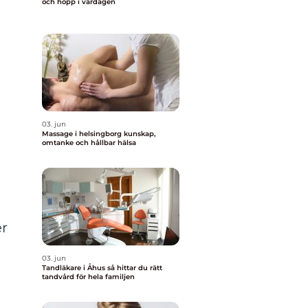
och hopp i vardagen
03. jun
Massage i helsingborg kunskap,
omtanke och hållbar hälsa
er
03. jun
a
Tandläkare i Åhus så hittar du rätt
tandvård för hela familjen
a