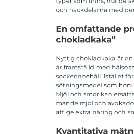
typer som finns, hur de ski
och nackdelarna med de
En omfattande pre
chokladkaka”
Nyttig chokladkaka är en
är framställd med hälso
sockerinnehåll. Istället f
sötningsmedel som honung,
Mjöl och smör kan ersätt
mandelmjöl och avokado. N
att ge extra näring och s
Kvantitativa mät