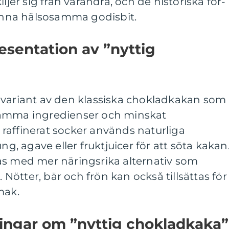
ljer sig från varandra, och de historiska för-
nna hälsosamma godisbit.
sentation av ”nyttig
 variant av den klassiska chokladkakan som
samma ingredienser och minskat
ör raffinerat socker används naturliga
 agave eller fruktjuicer för att söta kakan
as med mer näringsrika alternativ som
ötter, bär och frön kan också tillsättas för
mak.
ningar om ”nyttig chokladkaka”