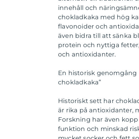
innehåll och näringsämn
chokladkaka med hög kaka
flavonoider och antioxida
även bidra till att sänka 
protein och nyttiga fetter
och antioxidanter.
En historisk genomgång a
chokladkaka”
Historiskt sett har chokl
är rika på antioxidante
Forskning har även koppl
funktion och minskad risk
mycket socker och fett som