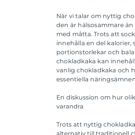
När vi talar om nyttig ch
den är hälsosammare än d
med måtta. Trots att soc
innehålla en del kalorier,
portionstorlekar och bala
chokladkaka kan innehåll
vanlig chokladkaka och ha
essentiella näringsämnen
En diskussion om hur olika
varandra
Trots att nyttig choklad
alternativ till traditionel