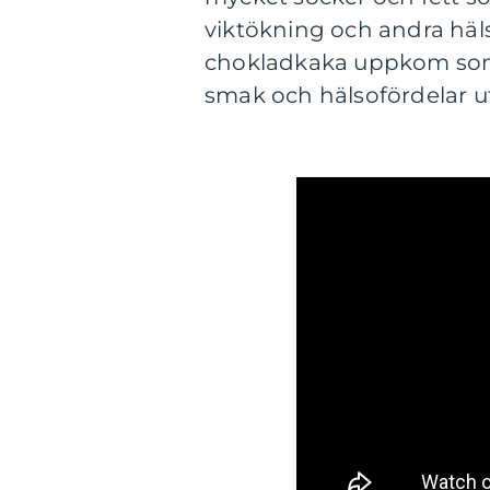
viktökning och andra häl
chokladkaka uppkom som e
smak och hälsofördelar u