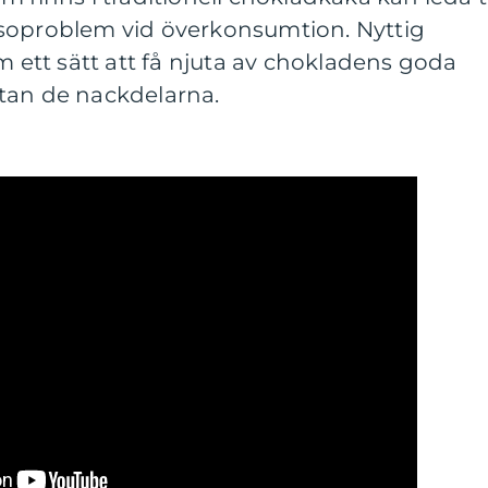
soproblem vid överkonsumtion. Nyttig
tt sätt att få njuta av chokladens goda
tan de nackdelarna.