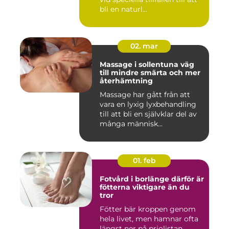
bli en naturl...
02. mar
Massage i sollentuna väg
till mindre smärta och mer
återhämtning
Massage har gått från att
vara en lyxig lyxbehandling
till att bli en självklar del av
många människ...
01. feb
Fotvård i borlänge därför är
fötterna viktigare än du
tror
Fötter bär kroppen genom
hela livet, men hamnar ofta
längst ner på priolistan.