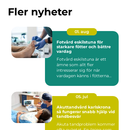
Fler nyheter
01. aug
Fotvård eskilstuna för
starkare fötter och bättre
vardag
Fotvård eskilstuna är ett
ämne som allt fler
intresserar sig för när
vardagen känns i fötterna
efter...
05. jul
Akuttandvård karlskrona
så fungerar snabb hjälp vid
tandbesvär
Akuta tandproblem kommer
ofta oväntat. En ilning som