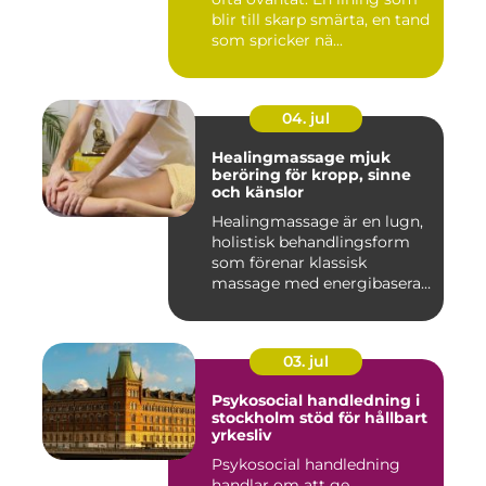
blir till skarp smärta, en tand
som spricker nä...
04. jul
Healingmassage mjuk
beröring för kropp, sinne
och känslor
Healingmassage är en lugn,
holistisk behandlingsform
som förenar klassisk
massage med energibaserad
...
03. jul
Psykosocial handledning i
stockholm stöd för hållbart
yrkesliv
Psykosocial handledning
handlar om att ge