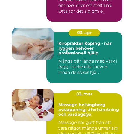
öm axel eller ett stelt knä.
Ofta rör det sig om e...
03. apr
Kiropraktor Köping - när
ryggen behöver
professionell hjälp
Många går länge med värk i
rygg, nacke eller huvud
innan de söker hjä...
03. mar
Massage helsingborg
avslappning, återhämtning
och vardagslyx
Massage har gått från att
vara något många unnar sig
vid speciella tillfällen till att