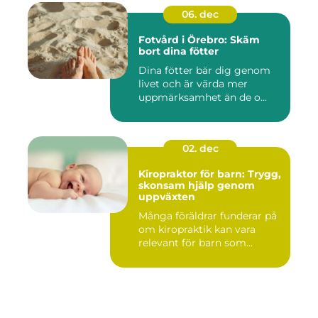
06. dec
Fotvård i Örebro: Skäm
bort dina fötter
Dina fötter bär dig genom
livet och är värda mer
uppmärksamhet än de o...
02. dec
Kiropraktor för barn: Trygg,
skonsam hjälp genom
uppväxten
Många föräldrar funderar på
om kiropraktik kan vara
relevant för barn som...