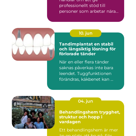
professionellt stöd till
personer som arbetar nära
andra m...
10. jun
Tandimplantat en stabil
och långsiktig lösning för
förlorade tänder
När en eller flera tänder
saknas påverkas inte bara
leendet. Tuggfunktionen
förändras, käkbenet kan ...
04. jun
Behandlingshem trygghet,
struktur och hopp i
vardagen
Ett behandlingshem är mer
än en plats att bo på. För