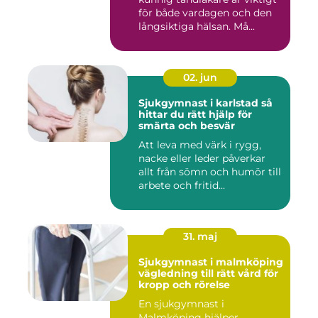
för både vardagen och den
långsiktiga hälsan. Må...
02. jun
Sjukgymnast i karlstad så
hittar du rätt hjälp för
smärta och besvär
Att leva med värk i rygg,
nacke eller leder påverkar
allt från sömn och humör till
arbete och fritid...
31. maj
Sjukgymnast i malmköping
vägledning till rätt vård för
kropp och rörelse
En sjukgymnast i
Malmköping hjälper