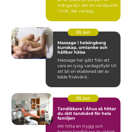
många blir det en vändpunkt
i livet, där vardag...
03. jun
Massage i helsingborg
kunskap, omtanke och
hållbar hälsa
Massage har gått från att
vara en lyxig vardagsflykt till
att bli en etablerad del av
både friskvård...
03. jun
Tandläkare i Åhus så hittar
du rätt tandvård för hela
familjen
Att hitta en trygg och
kunnig tandläkare är viktigt