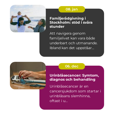
08. jan
Familjerådgivning i
Stockholm: stöd i svåra
stunder
Att navigera genom
familjelivet kan vara både
underbart och utmanande.
Ibland kan det uppst&ar...
06. dec
Urinblåsecancer: Symtom,
diagnos och behandling
Urinblåsecancer är en
cancersjukdom som startar i
urinblåsans slemhinna,
oftast i u...