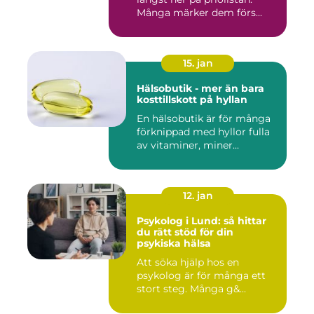
Många märker dem förs...
15. jan
Hälsobutik - mer än bara
kosttillskott på hyllan
En hälsobutik är för många
förknippad med hyllor fulla
av vitaminer, miner...
12. jan
Psykolog i Lund: så hittar
du rätt stöd för din
psykiska hälsa
Att söka hjälp hos en
psykolog är för många ett
stort steg. Många g&...