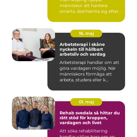
människor att hantera
smärta, återhämta sig efter
skador och kla...
16. maj
Arbetsterapi i skåne
nyckeln till hållbart
arbetsliv och vardag
Arbetsterapi handlar om att
göra vardagen möjlig. När
människors förmåga att
arbeta, studera eller k...
01. maj
Rehab svedala så hittar du
rätt stöd för kroppen,
vardagen och livet
Att söka rehabilitering
handlar sällan bara om en