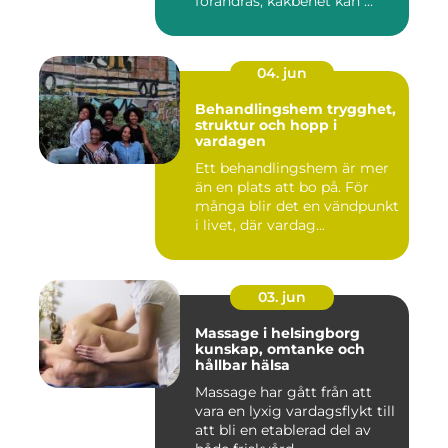
förändras, käkbenet kan ...
04. jun
Behandlingshem trygghet,
struktur och hopp i
vardagen
Ett behandlingshem är mer
än en plats att bo på. För
många blir det en vändpunkt
i livet, där vardag...
03. jun
Massage i helsingborg
kunskap, omtanke och
hållbar hälsa
Massage har gått från att
vara en lyxig vardagsflykt till
att bli en etablerad del av