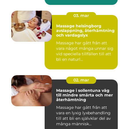
03. mar
Massage helsingborg
avslappning, återhämtning
och vardagslyx
Massage har gått från att
vara något många unnar sig
vid speciella tillfällen till att
bli en naturl...
02. mar
Massage i sollentuna väg
till mindre smärta och mer
återhämtning
Massage har gått från att
vara en lyxig lyxbehandling
till att bli en självklar del av
många människ...