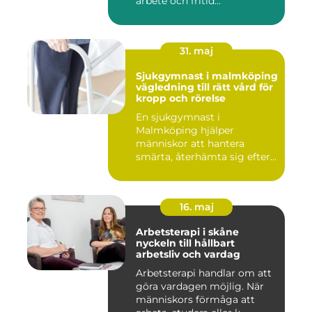
arbete och fritid...
31. maj
Sjukgymnast i malmköping
vägledning till rätt vård för
kropp och rörelse
En sjukgymnast i
Malmköping hjälper
människor att hantera
smärta, återhämta sig efter
skador och kla...
16. maj
Arbetsterapi i skåne
nyckeln till hållbart
arbetsliv och vardag
Arbetsterapi handlar om att
göra vardagen möjlig. När
människors förmåga att