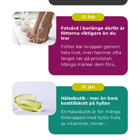
01. feb
Fotvård i borlänge därför är
fötterna viktigare än du
tror
Fötter bär kroppen genom
hela livet, men hamnar ofta
längst ner på priolistan.
Många märker dem förs...
15. jan
Hälsobutik - mer än bara
kosttillskott på hyllan
En hälsobutik är för många
förknippad med hyllor fulla
av vitaminer, miner...