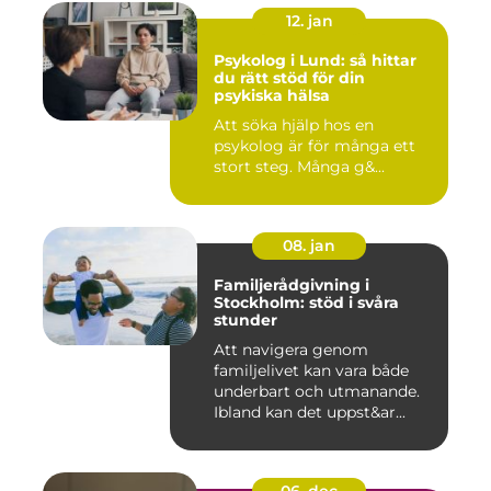
12. jan
Psykolog i Lund: så hittar
du rätt stöd för din
psykiska hälsa
Att söka hjälp hos en
psykolog är för många ett
stort steg. Många g&...
08. jan
Familjerådgivning i
Stockholm: stöd i svåra
stunder
Att navigera genom
familjelivet kan vara både
underbart och utmanande.
Ibland kan det uppst&ar...