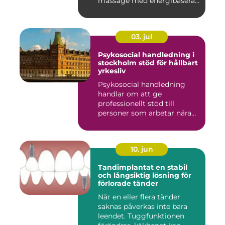
massage med energibaserad
...
03. jul
Psykosocial handledning i
stockholm stöd för hållbart
yrkesliv
Psykosocial handledning
handlar om att ge
professionellt stöd till
personer som arbetar nära
andra m...
10. jun
Tandimplantat en stabil
och långsiktig lösning för
förlorade tänder
När en eller flera tänder
saknas påverkas inte bara
leendet. Tuggfunktionen