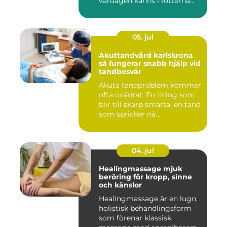
vardagen känns i fötterna
efter...
05. jul
Akuttandvård karlskrona
så fungerar snabb hjälp vid
tandbesvär
Akuta tandproblem kommer
ofta oväntat. En ilning som
blir till skarp smärta, en tand
som spricker nä...
04. jul
Healingmassage mjuk
beröring för kropp, sinne
och känslor
Healingmassage är en lugn,
holistisk behandlingsform
som förenar klassisk