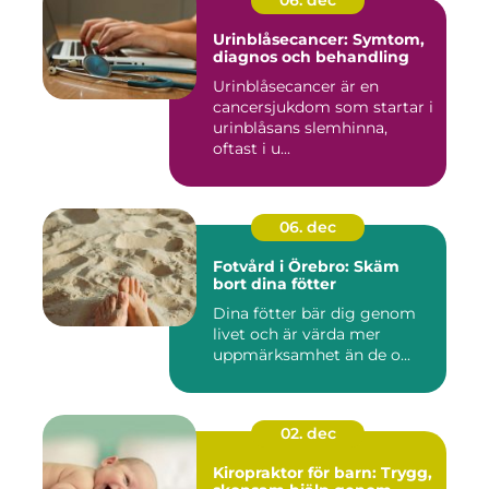
06. dec
Urinblåsecancer: Symtom,
diagnos och behandling
Urinblåsecancer är en
cancersjukdom som startar i
urinblåsans slemhinna,
oftast i u...
06. dec
Fotvård i Örebro: Skäm
bort dina fötter
Dina fötter bär dig genom
livet och är värda mer
uppmärksamhet än de o...
02. dec
Kiropraktor för barn: Trygg,