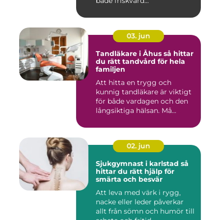
både friskvård...
03. jun
Tandläkare i Åhus så hittar
du rätt tandvård för hela
familjen
Att hitta en trygg och
kunnig tandläkare är viktigt
för både vardagen och den
långsiktiga hälsan. Må...
02. jun
Sjukgymnast i karlstad så
hittar du rätt hjälp för
smärta och besvär
Att leva med värk i rygg,
nacke eller leder påverkar
allt från sömn och humör till