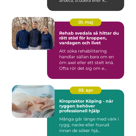
arbeta, studera eller k...
01. maj
Rehab svedala så hittar du
rätt stöd för kroppen,
vardagen och livet
Att söka rehabilitering
handlar sällan bara om en
öm axel eller ett stelt knä.
Ofta rör det sig om e...
03. apr
Kiropraktor Köping - när
ryggen behöver
professionell hjälp
Många går länge med värk i
rygg, nacke eller huvud
innan de söker hjä...