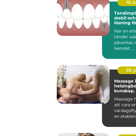
10. 
Tandimplan
stabil och
lösning fö
tänder
När en elle
tänder sa
påverkas i
leendet.
Tuggfunk
förändras,
kan ...
03. 
Massage i
helsingb
kunskap,
och hållb
Massage h
att vara en
vardagsflyk
en etabler
både friskv