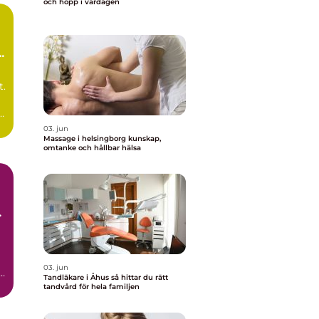
och hopp i vardagen
lp
t.
d
03. jun
Massage i helsingborg kunskap,
omtanke och hållbar hälsa
03. jun
l
Tandläkare i Åhus så hittar du rätt
r
tandvård för hela familjen