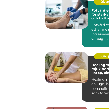
01. 
Fotvård e
för starka
och bättr
Fotvård es
ett ämne s
intresserar
vardagen 
fötterna ef
04. j
Healingm
mjuk berö
kropp, si
känslor
Healingma
en lugn, h
behandli
som förena
massage 
energibase