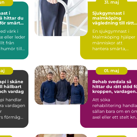
jun
31. maj
ast i
Sjukgymnast i
malmköping
 för smärta
vägledning till rätt
r
vård för kropp och
ed värk i
En sjukgymnast i
rörelse
e eller leder
Malmköping hjälper
llt från
människor att
humör till
hantera smärta,
fritid...
återhämta sig efter
skador och kla...
maj
01. maj
api i skåne
Rehab svedala så
ll hållbart
hittar du rätt stöd f
 och vardag
kroppen, vardagen
och livet
pi handlar
Att söka
ra vardagen
rehabilitering handla
r
sällan bara om en ö
rs förmåga
axel eller ett stelt knä
, studera
Ofta rör det sig om
e...