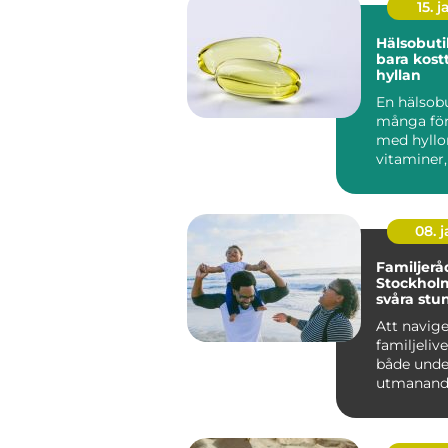
15. j
Hälsobuti
bara kostt
hyllan
En hälsobu
många fö
med hyllor
vitaminer,
08. 
Familjerå
Stockholm
svåra stu
Att navig
familjeliv
både unde
utmanande
kan det up