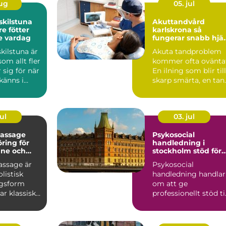
aug
05. jul
skilstuna
Akuttandvård
re fötter
karlskrona så
e vardag
fungerar snabb hjä
vid tandbesvär
kilstuna är
Akuta tandproblem
om allt fler
kommer ofta ovänta
 sig för när
En ilning som blir till
känns i
skarp smärta, en tan
ter...
som spricker nä...
ul
03. jul
assage
Psykosocial
ring för
handledning i
nne och
stockholm stöd för
hållbart yrkesliv
ssage är
Psykosocial
olistisk
handledning handlar
ngsform
om att ge
r klassisk
professionellt stöd til
med
personer som arbeta
rad ...
nära andra m...