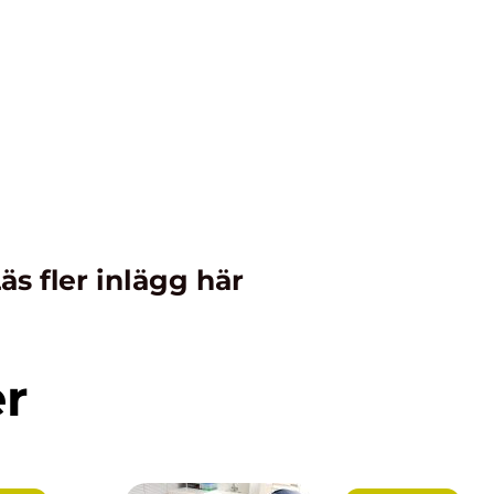
äs fler inlägg här
er