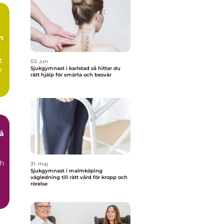
n
t
02. jun
Sjukgymnast i karlstad så hittar du
r
rätt hjälp för smärta och besvär
ch
31. maj
Sjukgymnast i malmköping
vägledning till rätt vård för kropp och
rörelse