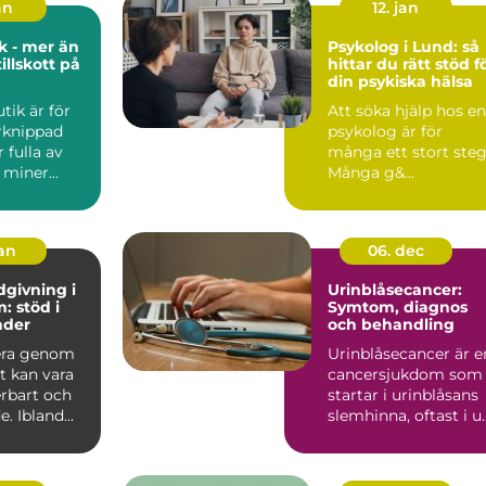
an
12. jan
k - mer än
Psykolog i Lund: så
illskott på
hittar du rätt stöd f
din psykiska hälsa
tik är för
Att söka hjälp hos en
rknippad
psykolog är för
 fulla av
många ett stort steg
 miner...
Många g&...
jan
06. dec
dgivning i
Urinblåsecancer:
: stöd i
Symtom, diagnos
nder
och behandling
era genom
Urinblåsecancer är e
et kan vara
cancersjukdom som
rbart och
startar i urinblåsans
. Ibland
slemhinna, oftast i u..
pst&ar...