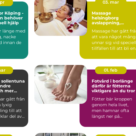
apr
03. mar
or Köping -
Massage
en behöver
helsingborg
ell hjälp
avslappning,
återhämtning och
r länge med
Massage har gått frå
vardagslyx
g, nacke
att vara något mång
d innan de
unnar sig vid speciel
tillfällen till att bli en
naturl...
mar
01. feb
 sollentuna
Fotvård i borlänge
indre
därför är fötterna
ch mer
viktigare än du tror
ning
ar gått från
Fötter bär kroppen
 lyxig
genom hela livet,
ng till att
men hamnar ofta
vklar del av
längst ner på
nisk...
priolistan. Många
märker dem förs...