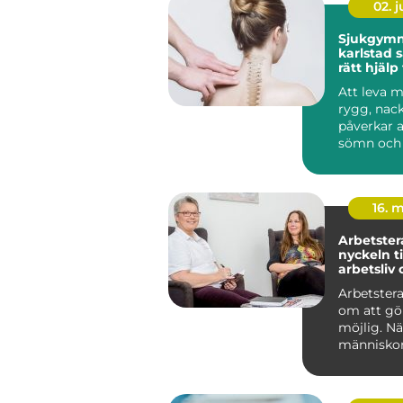
02. 
Sjukgymn
karlstad så hittar du
rätt hjälp
och besvä
Att leva m
rygg, nack
påverkar a
sömn och 
arbete och 
16. 
Arbetster
nyckeln ti
arbetsliv
Arbetstera
om att gö
möjlig. Nä
människo
att arbeta
eller k...