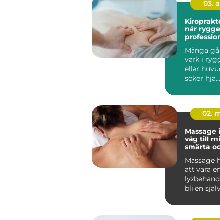
03. 
Kiroprakt
när rygg
profession
Många gå
värk i ryg
eller huvu
söker hjä...
02. 
Massage i
väg till m
smärta o
återhämt
Massage h
att vara en
lyxbehandli
bli en själ
många män