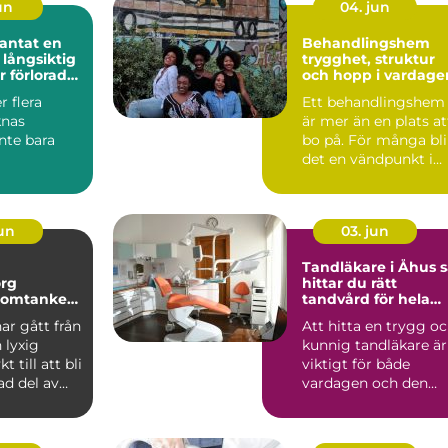
jun
04. jun
tat en
Behandlingshem
 långsiktig
trygghet, struktur
r förlorade
och hopp i vardage
r flera
Ett behandlingshem
knas
är mer än en plats at
nte bara
bo på. För många bli
det en vändpunkt i
tionen
livet, där vardag...
 käkbenet
jun
03. jun
Tandläkare i Åhus så
org
hittar du rätt
 omtanke
tandvård för hela
ar hälsa
familjen
ar gått från
Att hitta en trygg o
 lyxig
kunnig tandläkare är
t till att bli
viktigt för både
ad del av
vardagen och den
ård...
långsiktiga hälsan.
Må...