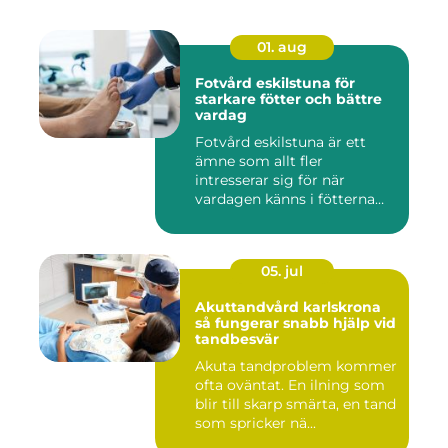
01. aug
Fotvård eskilstuna för
starkare fötter och bättre
vardag
Fotvård eskilstuna är ett
ämne som allt fler
intresserar sig för när
vardagen känns i fötterna
efter...
05. jul
Akuttandvård karlskrona
så fungerar snabb hjälp vid
tandbesvär
Akuta tandproblem kommer
ofta oväntat. En ilning som
blir till skarp smärta, en tand
som spricker nä...