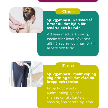
02. jun
Sjukgymnast i karlstad så
hittar du rätt hjälp för
smärta och besvär
Att leva med värk i rygg,
nacke eller leder påverkar
allt från sömn och humör till
arbete och fritid...
31. maj
Sjukgymnast i malmköping
vägledning till rätt vård för
kropp och rörelse
En sjukgymnast i
Malmköping hjälper
människor att hantera
smärta, återhämta sig efter
skador och kla...