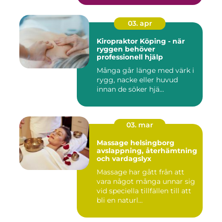
03. apr
Kiropraktor Köping - när
ryggen behöver
professionell hjälp
Många går länge med värk i
rygg, nacke eller huvud
innan de söker hjä...
03. mar
Massage helsingborg
avslappning, återhämtning
och vardagslyx
Massage har gått från att
vara något många unnar sig
vid speciella tillfällen till att
bli en naturl...