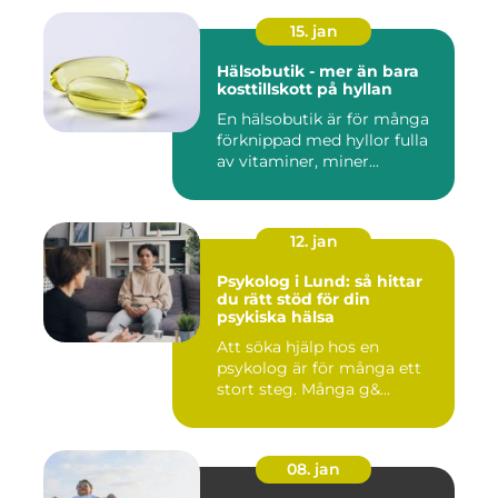
15. jan
Hälsobutik - mer än bara
kosttillskott på hyllan
En hälsobutik är för många
förknippad med hyllor fulla
av vitaminer, miner...
12. jan
Psykolog i Lund: så hittar
du rätt stöd för din
psykiska hälsa
Att söka hjälp hos en
psykolog är för många ett
stort steg. Många g&...
08. jan