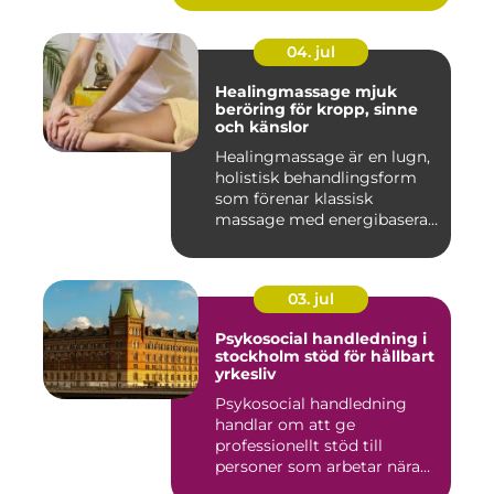
04. jul
Healingmassage mjuk
beröring för kropp, sinne
och känslor
Healingmassage är en lugn,
holistisk behandlingsform
som förenar klassisk
massage med energibaserad
...
03. jul
Psykosocial handledning i
stockholm stöd för hållbart
yrkesliv
Psykosocial handledning
handlar om att ge
professionellt stöd till
personer som arbetar nära
andra m...