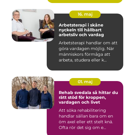
16. maj
Arbetsterapi i skåne
nyckeln till hållbart
arbetsliv och vardag
Arbetsterapi handlar om att
göra vardagen möjlig. När
människors förmåga att
arbeta, studera eller k...
01. maj
Rehab svedala så hittar du
rätt stöd för kroppen,
vardagen och livet
Att söka rehabilitering
handlar sällan bara om en
öm axel eller ett stelt knä.
Ofta rör det sig om e...