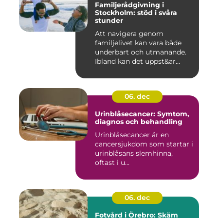
Familjerådgivning i
Stockholm: stöd i svåra
stunder
Att navigera genom
familjelivet kan vara både
underbart och utmanande.
Ibland kan det uppst&ar...
06. dec
Urinblåsecancer: Symtom,
diagnos och behandling
Urinblåsecancer är en
cancersjukdom som startar i
urinblåsans slemhinna,
oftast i u...
06. dec
Fotvård i Örebro: Skäm