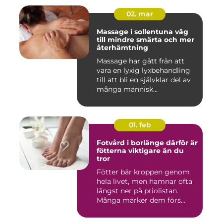
02. mar
Massage i sollentuna väg
till mindre smärta och mer
återhämtning
Massage har gått från att
vara en lyxig lyxbehandling
till att bli en självklar del av
många människ...
01. feb
Fotvård i borlänge därför är
fötterna viktigare än du
tror
Fötter bär kroppen genom
hela livet, men hamnar ofta
längst ner på priolistan.
Många märker dem förs...