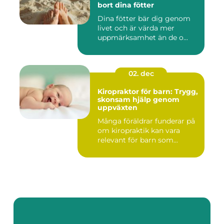
bort dina fötter
Dina fötter bär dig genom
livet och är värda mer
uppmärksamhet än de o...
02. dec
Kiropraktor för barn: Trygg,
skonsam hjälp genom
uppväxten
Många föräldrar funderar på
om kiropraktik kan vara
relevant för barn som...