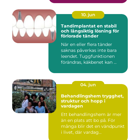
10. jun
Tandimplantat en stabil
och långsiktig lösning för
förlorade tänder
När en eller flera tänder
saknas påverkas inte bara
leendet. Tuggfunktionen
förändras, käkbenet kan ...
04. jun
Behandlingshem trygghet,
struktur och hopp i
vardagen
Ett behandlingshem är mer
än en plats att bo på. För
många blir det en vändpunkt
i livet, där vardag...