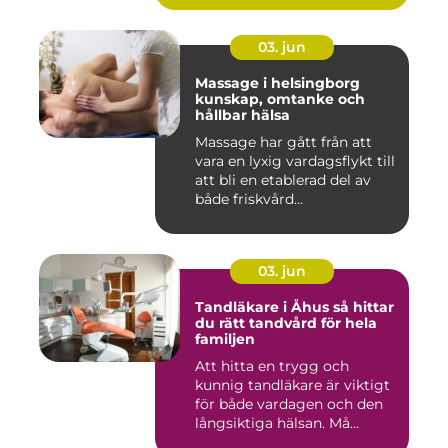
03. jun
Massage i helsingborg
kunskap, omtanke och
hållbar hälsa
Massage har gått från att
vara en lyxig vardagsflykt till
att bli en etablerad del av
både friskvård...
03. jun
Tandläkare i Åhus så hittar
du rätt tandvård för hela
familjen
Att hitta en trygg och
kunnig tandläkare är viktigt
för både vardagen och den
långsiktiga hälsan. Må...