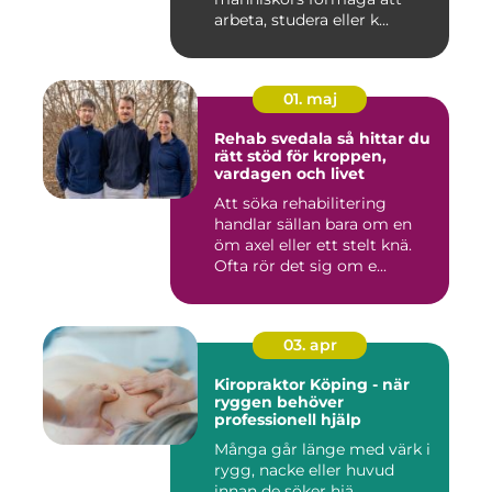
arbeta, studera eller k...
01. maj
Rehab svedala så hittar du
rätt stöd för kroppen,
vardagen och livet
Att söka rehabilitering
handlar sällan bara om en
öm axel eller ett stelt knä.
Ofta rör det sig om e...
03. apr
Kiropraktor Köping - när
ryggen behöver
professionell hjälp
Många går länge med värk i
rygg, nacke eller huvud
innan de söker hjä...