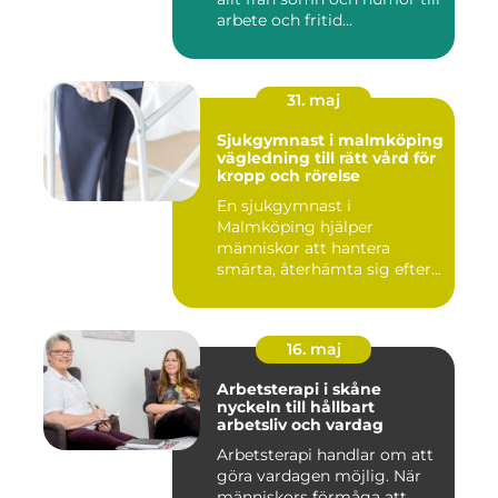
arbete och fritid...
31. maj
Sjukgymnast i malmköping
vägledning till rätt vård för
kropp och rörelse
En sjukgymnast i
Malmköping hjälper
människor att hantera
smärta, återhämta sig efter
skador och kla...
16. maj
Arbetsterapi i skåne
nyckeln till hållbart
arbetsliv och vardag
Arbetsterapi handlar om att
göra vardagen möjlig. När
människors förmåga att