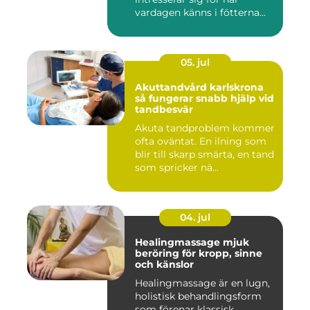
vardagen känns i fötterna
efter...
05. jul
Akuttandvård karlskrona
så fungerar snabb hjälp vid
tandbesvär
Akuta tandproblem kommer
ofta oväntat. En ilning som
blir till skarp smärta, en tand
som spricker nä...
04. jul
Healingmassage mjuk
beröring för kropp, sinne
och känslor
Healingmassage är en lugn,
holistisk behandlingsform
som förenar klassisk