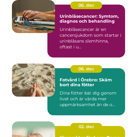
06. dec
Urinblåsecancer: Symtom,
diagnos och behandling
Urinblåsecancer är en
cancersjukdom som startar i
urinblåsans slemhinna,
oftast i u...
06. dec
Fotvård i Örebro: Skäm
bort dina fötter
Dina fötter bär dig genom
livet och är värda mer
uppmärksamhet än de o...
02. dec