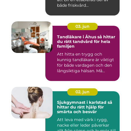
både friskvård...
03. jun
Tandläkare i Åhus så hittar
du rätt tandvård för hela
familjen
Att hitta en trygg och
kunnig tandläkare är viktigt
för både vardagen och den
långsiktiga hälsan. Må...
02. jun
Sjukgymnast i karlstad så
hittar du rätt hjälp för
smärta och besvär
Att leva med värk i rygg,
nacke eller leder påverkar
allt från sömn och humör till