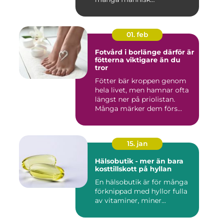
01. feb
Fotvård i borlänge därför är
fötterna viktigare än du
tror
Fötter bär kroppen genom
hela livet, men hamnar ofta
längst ner på priolistan.
Många märker dem förs...
15. jan
Hälsobutik - mer än bara
kosttillskott på hyllan
En hälsobutik är för många
förknippad med hyllor fulla
av vitaminer, miner...