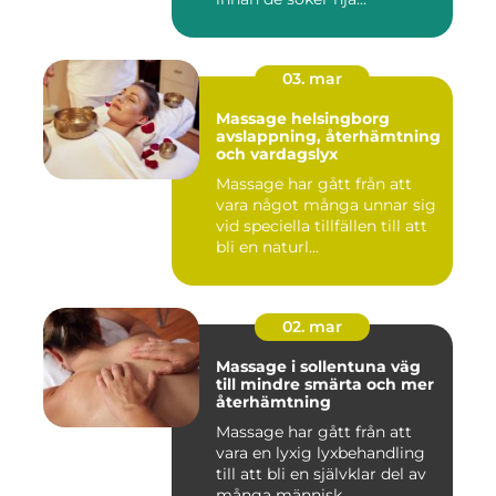
03. mar
Massage helsingborg
avslappning, återhämtning
och vardagslyx
Massage har gått från att
vara något många unnar sig
vid speciella tillfällen till att
bli en naturl...
02. mar
Massage i sollentuna väg
till mindre smärta och mer
återhämtning
Massage har gått från att
vara en lyxig lyxbehandling
till att bli en självklar del av
många människ...