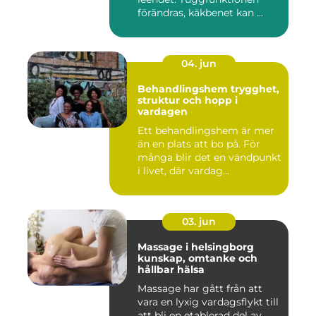
förändras, käkbenet kan ...
04. jun
Behandlingshem trygghet,
struktur och hopp i
vardagen
Ett behandlingshem är mer
än en plats att bo på. För
många blir det en vändpunkt
i livet, där vardag...
03. jun
Massage i helsingborg
kunskap, omtanke och
hållbar hälsa
Massage har gått från att
vara en lyxig vardagsflykt till
att bli en etablerad del av