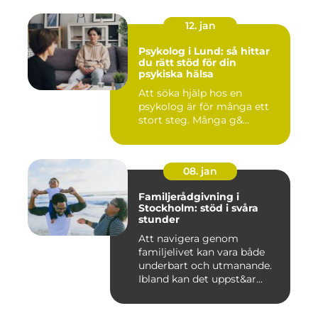
12. jan
Psykolog i Lund: så hittar
du rätt stöd för din
psykiska hälsa
Att söka hjälp hos en
psykolog är för många ett
stort steg. Många g&...
08. jan
Familjerådgivning i
Stockholm: stöd i svåra
stunder
Att navigera genom
familjelivet kan vara både
underbart och utmanande.
Ibland kan det uppst&ar...