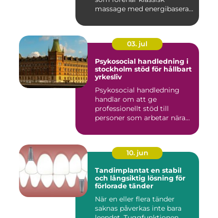
massage med energibaserad
...
03. jul
Psykosocial handledning i
stockholm stöd för hållbart
yrkesliv
Psykosocial handledning
handlar om att ge
professionellt stöd till
personer som arbetar nära
andra m...
10. jun
Tandimplantat en stabil
och långsiktig lösning för
förlorade tänder
När en eller flera tänder
saknas påverkas inte bara
leendet. Tuggfunktionen