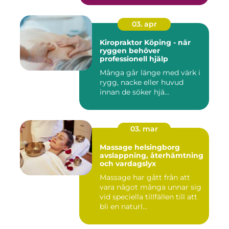
03. apr
Kiropraktor Köping - när
ryggen behöver
professionell hjälp
Många går länge med värk i
rygg, nacke eller huvud
innan de söker hjä...
03. mar
Massage helsingborg
avslappning, återhämtning
och vardagslyx
Massage har gått från att
vara något många unnar sig
vid speciella tillfällen till att
bli en naturl...