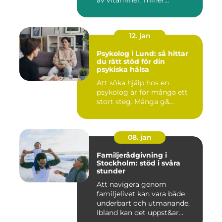
av vitaminer, miner...
12. jan
Psykolog i Lund: så hittar
du rätt stöd för din
psykiska hälsa
Att söka hjälp hos en
psykolog är för många ett
stort steg. Många g&...
08. jan
Familjerådgivning i
Stockholm: stöd i svåra
stunder
Att navigera genom
familjelivet kan vara både
underbart och utmanande.
Ibland kan det uppst&ar...