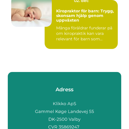
02. dec
Kiropraktor för barn: Trygg,
skonsam hjälp genom
uppväxten
Många föräldrar funderar på
om kiropraktik kan vara
relevant för barn som...
Adress