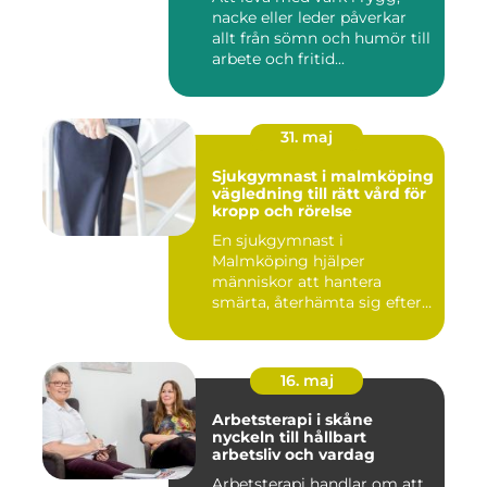
nacke eller leder påverkar
allt från sömn och humör till
arbete och fritid...
31. maj
Sjukgymnast i malmköping
vägledning till rätt vård för
kropp och rörelse
En sjukgymnast i
Malmköping hjälper
människor att hantera
smärta, återhämta sig efter
skador och kla...
16. maj
Arbetsterapi i skåne
nyckeln till hållbart
arbetsliv och vardag
Arbetsterapi handlar om att