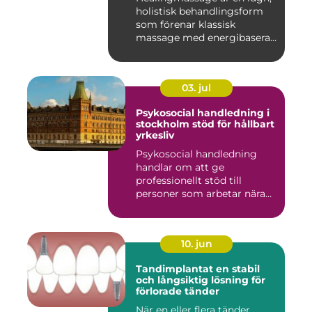
holistisk behandlingsform
som förenar klassisk
massage med energibaserad
...
03. jul
Psykosocial handledning i
stockholm stöd för hållbart
yrkesliv
Psykosocial handledning
handlar om att ge
professionellt stöd till
personer som arbetar nära
andra m...
10. jun
Tandimplantat en stabil
och långsiktig lösning för
förlorade tänder
När en eller flera tänder