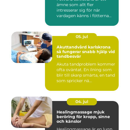
ämne som allt fler
intresserar sig för när
vardagen känns i fötterna
efter...
05. jul
Akuttandvård karlskrona
så fungerar snabb hjälp vid
tandbesvär
Akuta tandproblem kommer
ofta oväntat. En ilning som
blir till skarp smärta, en tand
som spricker nä...
04. jul
Healingmassage mjuk
beröring för kropp, sinne
och känslor
Healingmassage är en lugn,