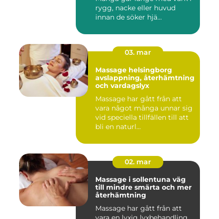
rygg, nacke eller huvud
innan de söker hjä...
03. mar
Massage helsingborg
avslappning, återhämtning
och vardagslyx
Massage har gått från att
vara något många unnar sig
vid speciella tillfällen till att
bli en naturl...
02. mar
Massage i sollentuna väg
till mindre smärta och mer
återhämtning
Massage har gått från att
vara en lyxig lyxbehandling