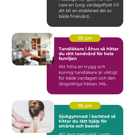
vara en lyxig vardagsflykt till
att bli en etablerad del av
både friskvård...
03. jun
Tandläkare i Åhus så hittar
du rätt tandvård för hela
familjen
Att hitta en trygg och
kunnig tandläkare är viktigt
för både vardagen och den
långsiktiga hälsan. Må...
02. jun
Sjukgymnast i karlstad så
hittar du rätt hjälp för
smärta och besvär
Att leva med värk i rygg,