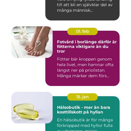
till att bli en självklar del av
många människ...
01. feb
Fotvård i borlänge därför är
fötterna viktigare än du
tror
Fötter bär kroppen genom
hela livet, men hamnar ofta
längst ner på priolistan.
Många märker dem förs...
15. jan
Hälsobutik - mer än bara
kosttillskott på hyllan
En hälsobutik är för många
förknippad med hyllor fulla