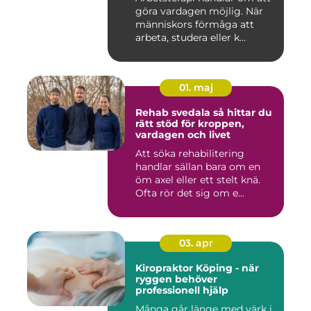
göra vardagen möjlig. När
människors förmåga att
arbeta, studera eller k...
01. maj
Rehab svedala så hittar du
rätt stöd för kroppen,
vardagen och livet
Att söka rehabilitering
handlar sällan bara om en
öm axel eller ett stelt knä.
Ofta rör det sig om e...
03. apr
Kiropraktor Köping - när
ryggen behöver
professionell hjälp
Många går länge med värk i