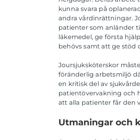
kunna svara på oplanerad
andra vårdinrättningar. J
patienter som anländer t
läkemedel, ge första hjäl
behövs samt att ge stöd o
Joursjuksköterskor måste 
föränderlig arbetsmiljö d
en kritisk del av sjukvårde
patientövervakning och hjä
att alla patienter får de
Utmaningar och 