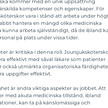
terska kommer med en unik uppsättning
ärskilda kompetenser och egenskaper. För
sköterskor vara i stånd att arbeta under hög
snabbt hantera en mängd olika medicinska
 kunna arbeta självständigt, då de ibland k
sonal på plats under vissa tider.
 är kritiska i denna roll. Joursjukskötersk
 effektivt med såväl läkare som patienter
 också utmärkta organisatoriska färdighete
a uppgifter effektivt.
het är andra viktiga aspekter av jobbet. Att
er med akuta medicinska tillstånd, ibland
uationer, kan ta på känslomässiga och