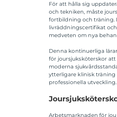
För att hålla sig uppda
och tekniken, måste jou
fortbildning och träning. 
livräddningscertifikat och 
medveten om nya behandl
Denna kontinuerliga lära
för joursjuksköterskor at
moderna sjukvårdsstandar
ytterligare klinisk tränin
professionella utveckling.
Joursjukskötersk
Arbetsmarknaden för jour