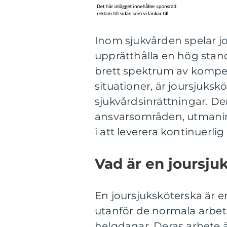
Inom sjukvården spelar jo
upprätthålla en hög stan
brett spektrum av kompe
situationer, är joursjuks
sjukvårdsinrättningar. De
ansvarsområden, utmaning
i att leverera kontinuerlig
Vad är en joursju
En joursjuksköterska är e
utanför de normala arbet
helgdagar. Deras arbete är