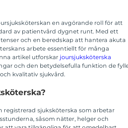
ursjuksköterskan en avgörande roll för att
dard av patientvård dygnet runt. Med ett
tenser och en beredskap att hantera akuta
köterskans arbete essentiellt för många
nna artikel utforskar
joursjuksköterska
ar och den betydelsefulla funktion de fyll
 och kvalitativ sjukvård.
ksköterska?
n registrerad sjuksköterska som arbetar
sstunderna, såsom nätter, helger och
 att vara tillgängliga för att omedelbart