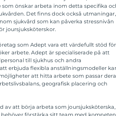
 som önskar arbeta inom detta specifika oc
kvården. Det finns dock också utmaningar,
inom sjukvård som kan påverka stressnivån
r joursjuksköterskor.
etag som Adept vara ett värdefullt stöd fö
ker arbete. Adept är specialiserade på att
dpersonal till sjukhus och andra
tt erbjuda flexibla anställningsmodeller ka
möjligheter att hitta arbete som passar dera
rbetslivsbalans, geografisk placering och
d av att börja arbeta som joursjuksköterska,
om behöver förstärka sitt team med kompeten