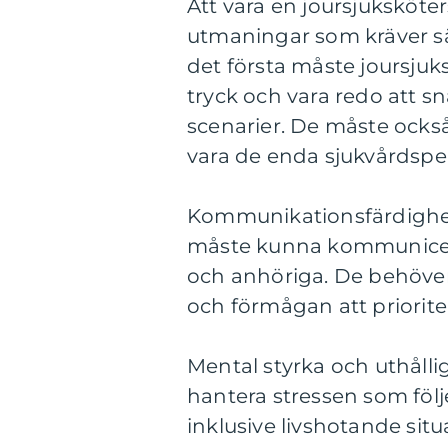
Att vara en joursjukskö
utmaningar som kräver s
det första måste joursjuk
tryck och vara redo att 
scenarier. De måste också
vara de enda sjukvårdsper
Kommunikationsfärdigheter
måste kunna kommunicera
och anhöriga. De behöver
och förmågan att prioriter
Mental styrka och uthållig
hantera stressen som följ
inklusive livshotande sit