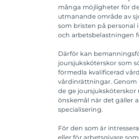
många möjligheter för de
utmanande område av sju
som bristen på personal 
och arbetsbelastningen fö
Därför kan bemanningsför
joursjuksköterskor som sö
förmedla kvalificerad vår
vårdinrättningar. Genom a
de ge joursjuksköterskor 
önskemål när det gäller a
specialisering.
För den som är intressera
eller för arbetsgivare s