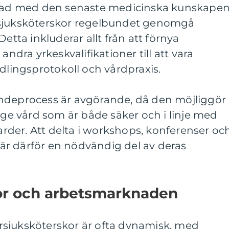
terad med den senaste medicinska kunskape
rsjuksköterskor regelbundet genomgå
Detta inkluderar allt från att förnya
andra yrkeskvalifikationer till att vara
ingsprotokoll och vårdpraxis.
ndeprocess är avgörande, då den möjliggör
t ge vård som är både säker och i linje med
der. Att delta i workshops, konferenser oc
g är därför en nödvändig del av deras
or och arbetsmarknaden
sjuksköterskor är ofta dynamisk, med