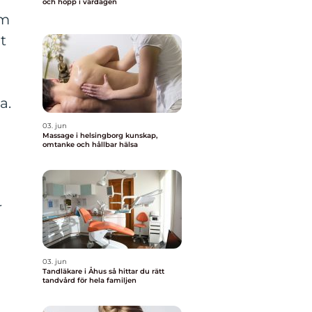
och hopp i vardagen
om
t
a.
03. jun
Massage i helsingborg kunskap,
omtanke och hållbar hälsa
r
03. jun
Tandläkare i Åhus så hittar du rätt
tandvård för hela familjen