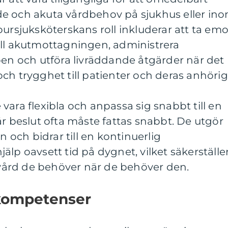
e och akuta vårdbehov på sjukhus eller in
oursjuksköterskans roll inkluderar att ta emo
ill akutmottagningen, administrera
pen och utföra livräddande åtgärder när det
ch trygghet till patienter och deras anhörig
vara flexibla och anpassa sig snabbt till en
är beslut ofta måste fattas snabbt. De utgör
n och bidrar till en kontinuerlig
lp oavsett tid på dygnet, vilket säkerställe
n vård de behöver när de behöver den.
kompetenser