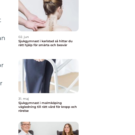
t
an
02. jun
Sjukgymnast i karlstad så hittar du
rätt hjälp för smärta och besvär
or
r
31. maj
Sjukgymnast i malmköping
vägledning till rätt vård för kropp och
rörelse