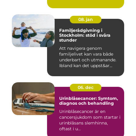
08. jan
Familjerådgivning i
Stockholm: stöd i svåra
stunder
Att navigera genom
familjelivet kan vara både
underbart och utmanande.
Ibland kan det uppst&ar...
06. dec
Urinblåsecancer: Symtom,
diagnos och behandling
Urinblåsecancer är en
cancersjukdom som startar i
urinblåsans slemhinna,
oftast i u...