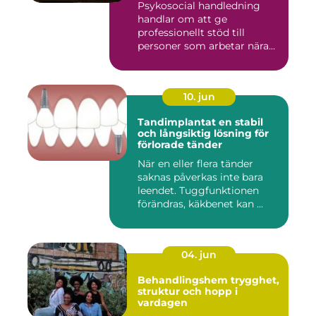
Psykosocial handledning
handlar om att ge
professionellt stöd till
personer som arbetar nära
andra m...
10. jun
Tandimplantat en stabil
och långsiktig lösning för
förlorade tänder
När en eller flera tänder
saknas påverkas inte bara
leendet. Tuggfunktionen
förändras, käkbenet kan ...
04. jun
Behandlingshem trygghet,
struktur och hopp i
vardagen