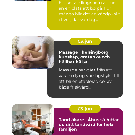
Ett behandlingshem är mer
än en plats att bo på. För
många blir det en vändpunkt
i livet, där vardag...
03. jun
Massage i helsingborg
kunskap, omtanke och
hållbar hälsa
Massage har gått från att
vara en lyxig vardagsflykt till
att bli en etablerad del av
både friskvård...
03. jun
Tandläkare i Åhus så hittar
du rätt tandvård för hela
familjen