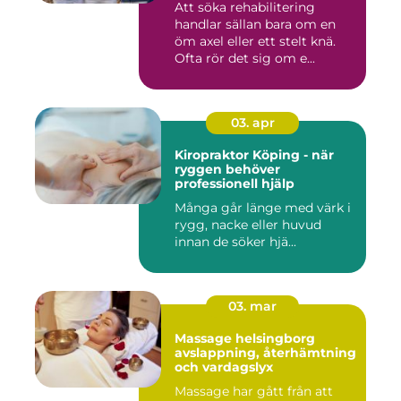
Att söka rehabilitering
handlar sällan bara om en
öm axel eller ett stelt knä.
Ofta rör det sig om e...
03. apr
Kiropraktor Köping - när
ryggen behöver
professionell hjälp
Många går länge med värk i
rygg, nacke eller huvud
innan de söker hjä...
03. mar
Massage helsingborg
avslappning, återhämtning
och vardagslyx
Massage har gått från att