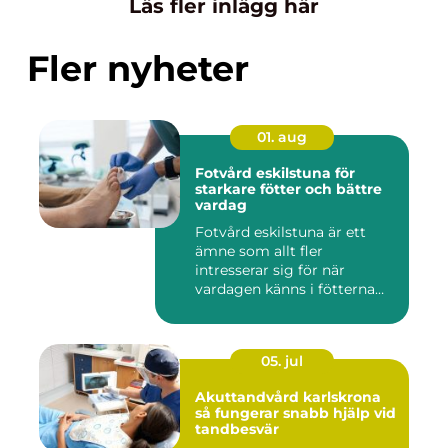
Läs fler inlägg här
Fler nyheter
01. aug
Fotvård eskilstuna för
starkare fötter och bättre
vardag
Fotvård eskilstuna är ett
ämne som allt fler
intresserar sig för när
vardagen känns i fötterna
efter...
05. jul
Akuttandvård karlskrona
så fungerar snabb hjälp vid
tandbesvär