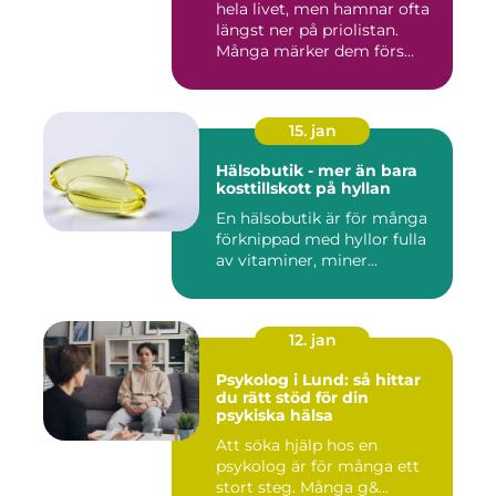
hela livet, men hamnar ofta
längst ner på priolistan.
Många märker dem förs...
15. jan
Hälsobutik - mer än bara
kosttillskott på hyllan
En hälsobutik är för många
förknippad med hyllor fulla
av vitaminer, miner...
12. jan
Psykolog i Lund: så hittar
du rätt stöd för din
psykiska hälsa
Att söka hjälp hos en
psykolog är för många ett
stort steg. Många g&...