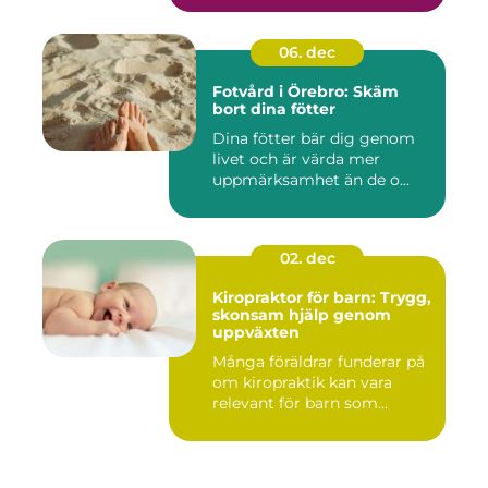
06. dec
Fotvård i Örebro: Skäm
bort dina fötter
Dina fötter bär dig genom
livet och är värda mer
uppmärksamhet än de o...
02. dec
Kiropraktor för barn: Trygg,
skonsam hjälp genom
uppväxten
Många föräldrar funderar på
om kiropraktik kan vara
relevant för barn som...