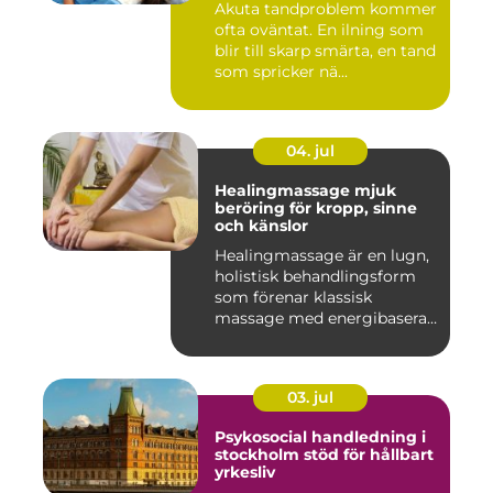
Akuta tandproblem kommer
ofta oväntat. En ilning som
blir till skarp smärta, en tand
som spricker nä...
04. jul
Healingmassage mjuk
beröring för kropp, sinne
och känslor
Healingmassage är en lugn,
holistisk behandlingsform
som förenar klassisk
massage med energibaserad
...
03. jul
Psykosocial handledning i
stockholm stöd för hållbart
yrkesliv