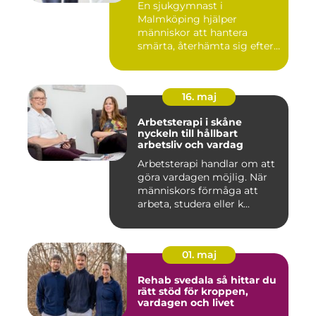
En sjukgymnast i
Malmköping hjälper
människor att hantera
smärta, återhämta sig efter
skador och kla...
16. maj
Arbetsterapi i skåne
nyckeln till hållbart
arbetsliv och vardag
Arbetsterapi handlar om att
göra vardagen möjlig. När
människors förmåga att
arbeta, studera eller k...
01. maj
Rehab svedala så hittar du
rätt stöd för kroppen,
vardagen och livet