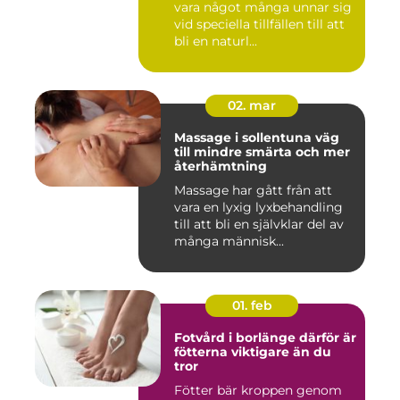
vara något många unnar sig
vid speciella tillfällen till att
bli en naturl...
02. mar
Massage i sollentuna väg
till mindre smärta och mer
återhämtning
Massage har gått från att
vara en lyxig lyxbehandling
till att bli en självklar del av
många människ...
01. feb
Fotvård i borlänge därför är
fötterna viktigare än du
tror
Fötter bär kroppen genom