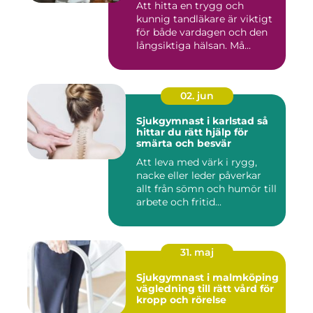
Att hitta en trygg och
kunnig tandläkare är viktigt
för både vardagen och den
långsiktiga hälsan. Må...
02. jun
Sjukgymnast i karlstad så
hittar du rätt hjälp för
smärta och besvär
Att leva med värk i rygg,
nacke eller leder påverkar
allt från sömn och humör till
arbete och fritid...
31. maj
Sjukgymnast i malmköping
vägledning till rätt vård för
kropp och rörelse