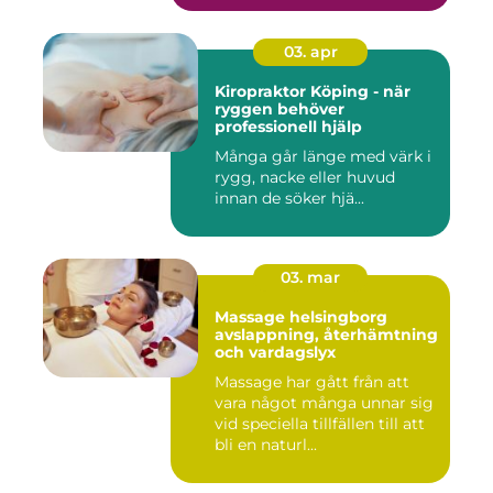
03. apr
Kiropraktor Köping - när
ryggen behöver
professionell hjälp
Många går länge med värk i
rygg, nacke eller huvud
innan de söker hjä...
03. mar
Massage helsingborg
avslappning, återhämtning
och vardagslyx
Massage har gått från att
vara något många unnar sig
vid speciella tillfällen till att
bli en naturl...