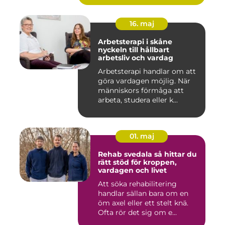
16. maj
Arbetsterapi i skåne
nyckeln till hållbart
arbetsliv och vardag
Arbetsterapi handlar om att
göra vardagen möjlig. När
människors förmåga att
arbeta, studera eller k...
01. maj
Rehab svedala så hittar du
rätt stöd för kroppen,
vardagen och livet
Att söka rehabilitering
handlar sällan bara om en
öm axel eller ett stelt knä.
Ofta rör det sig om e...