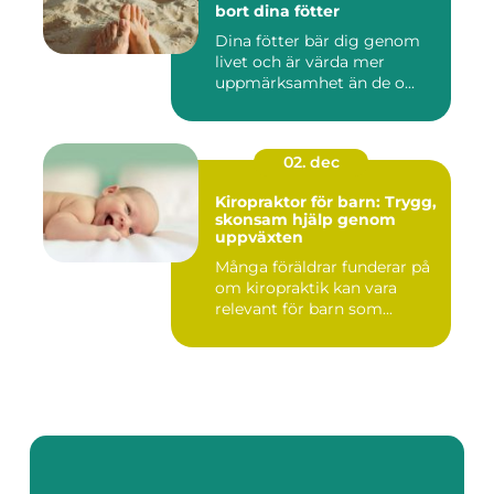
bort dina fötter
Dina fötter bär dig genom
livet och är värda mer
uppmärksamhet än de o...
02. dec
Kiropraktor för barn: Trygg,
skonsam hjälp genom
uppväxten
Många föräldrar funderar på
om kiropraktik kan vara
relevant för barn som...