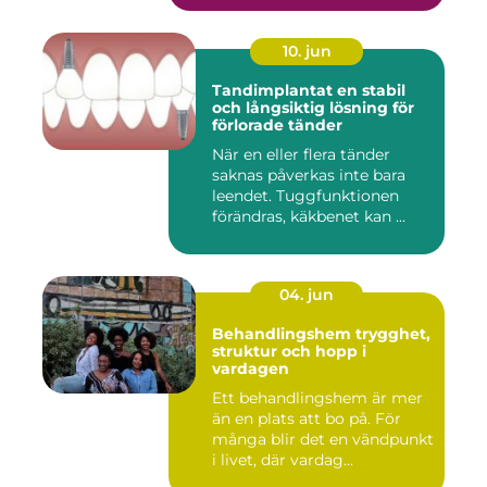
10. jun
Tandimplantat en stabil
och långsiktig lösning för
förlorade tänder
När en eller flera tänder
saknas påverkas inte bara
leendet. Tuggfunktionen
förändras, käkbenet kan ...
04. jun
Behandlingshem trygghet,
struktur och hopp i
vardagen
Ett behandlingshem är mer
än en plats att bo på. För
många blir det en vändpunkt
i livet, där vardag...