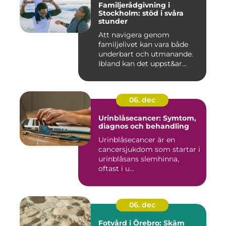
Familjerådgivning i
Stockholm: stöd i svåra
stunder
Att navigera genom
familjelivet kan vara både
underbart och utmanande.
Ibland kan det uppst&ar...
06. dec
Urinblåsecancer: Symtom,
diagnos och behandling
Urinblåsecancer är en
cancersjukdom som startar i
urinblåsans slemhinna,
oftast i u...
06. dec
Fotvård i Örebro: Skäm