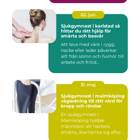
02. jun
Sjukgymnast i karlstad så
hittar du rätt hjälp för
smärta och besvär
Att leva med värk i rygg,
nacke eller leder påverkar
allt från sömn och humör till
arbete och fritid...
31. maj
Sjukgymnast i malmköping
vägledning till rätt vård för
kropp och rörelse
En sjukgymnast i
Malmköping hjälper
människor att hantera
smärta, återhämta sig efter
skador och kla...