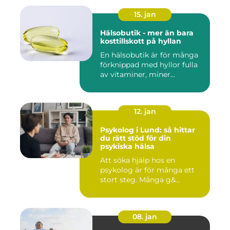
15. jan
Hälsobutik - mer än bara
kosttillskott på hyllan
En hälsobutik är för många
förknippad med hyllor fulla
av vitaminer, miner...
12. jan
Psykolog i Lund: så hittar
du rätt stöd för din
psykiska hälsa
Att söka hjälp hos en
psykolog är för många ett
stort steg. Många g&...
08. jan