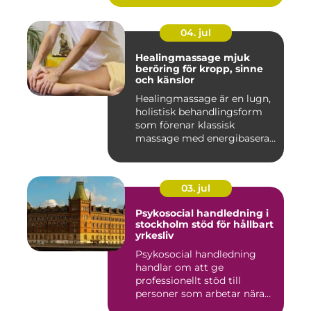
04. jul
Healingmassage mjuk
beröring för kropp, sinne
och känslor
Healingmassage är en lugn,
holistisk behandlingsform
som förenar klassisk
massage med energibaserad
...
03. jul
Psykosocial handledning i
stockholm stöd för hållbart
yrkesliv
Psykosocial handledning
handlar om att ge
professionellt stöd till
personer som arbetar nära
andra m...