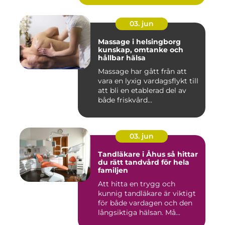
03. jun
Massage i helsingborg
kunskap, omtanke och
hållbar hälsa
Massage har gått från att
vara en lyxig vardagsflykt till
att bli en etablerad del av
både friskvård...
03. jun
Tandläkare i Åhus så hittar
du rätt tandvård för hela
familjen
Att hitta en trygg och
kunnig tandläkare är viktigt
för både vardagen och den
långsiktiga hälsan. Må...