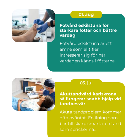
01. aug
Fotvård eskilstuna för
starkare fötter och bättre
vardag
Fotvård eskilstuna är ett
ämne som allt fler
intresserar sig för när
vardagen känns i fötterna
efter...
05. jul
Akuttandvård karlskrona
så fungerar snabb hjälp vid
tandbesvär
Akuta tandproblem kommer
ofta oväntat. En ilning som
blir till skarp smärta, en tand
som spricker nä...