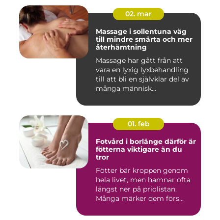
02. mar
Massage i sollentuna väg
till mindre smärta och mer
återhämtning
Massage har gått från att
vara en lyxig lyxbehandling
till att bli en självklar del av
många människ...
01. feb
Fotvård i borlänge därför är
fötterna viktigare än du
tror
Fötter bär kroppen genom
hela livet, men hamnar ofta
längst ner på priolistan.
Många märker dem förs...