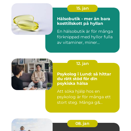
15. jan
Hälsobutik - mer än bara
kosttillskott på hyllan
En hälsobutik är för många
förknippad med hyllor fulla
av vitaminer, miner...
12. jan
Psykolog i Lund: så hittar
du rätt stöd för din
psykiska hälsa
Att söka hjälp hos en
psykolog är för många ett
stort steg. Många g&...
08. jan