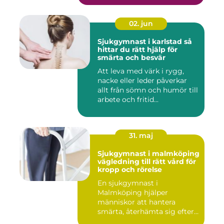
02. jun
Sjukgymnast i karlstad så
hittar du rätt hjälp för
smärta och besvär
Att leva med värk i rygg,
nacke eller leder påverkar
allt från sömn och humör till
arbete och fritid...
31. maj
Sjukgymnast i malmköping
vägledning till rätt vård för
kropp och rörelse
En sjukgymnast i
Malmköping hjälper
människor att hantera
smärta, återhämta sig efter
skador och kla...