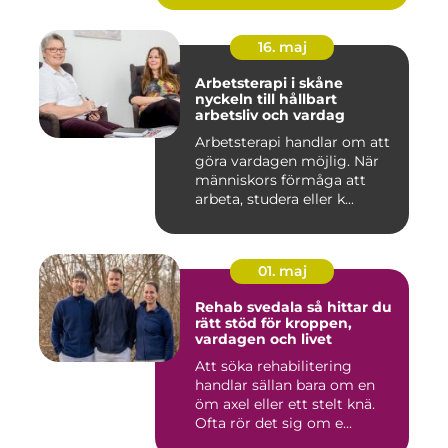
16. maj
Arbetsterapi i skåne
nyckeln till hållbart
arbetsliv och vardag
Arbetsterapi handlar om att
göra vardagen möjlig. När
människors förmåga att
arbeta, studera eller k...
01. maj
Rehab svedala så hittar du
rätt stöd för kroppen,
vardagen och livet
Att söka rehabilitering
handlar sällan bara om en
öm axel eller ett stelt knä.
Ofta rör det sig om e...