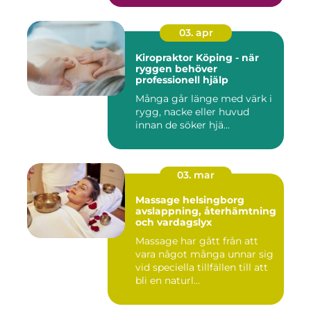
03. apr
Kiropraktor Köping - när
ryggen behöver
professionell hjälp
Många går länge med värk i
rygg, nacke eller huvud
innan de söker hjä...
03. mar
Massage helsingborg
avslappning, återhämtning
och vardagslyx
Massage har gått från att
vara något många unnar sig
vid speciella tillfällen till att
bli en naturl...