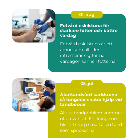
01. aug
Fotvård eskilstuna för
starkare fötter och bättre
vardag
Fotvård eskilstuna är ett
ämne som allt fler
intresserar sig för när
vardagen känns i fötterna
efter...
05. jul
Akuttandvård karlskrona
så fungerar snabb hjälp vid
tandbesvär
Akuta tandproblem kommer
ofta oväntat. En ilning som
blir till skarp smärta, en tand
som spricker nä...