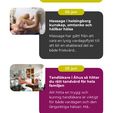
03. jun
Massage i helsingborg
kunskap, omtanke och
hållbar hälsa
Massage har gått från att
vara en lyxig vardagsflykt till
att bli en etablerad del av
både friskvård...
03. jun
Tandläkare i Åhus så hittar
du rätt tandvård för hela
familjen
Att hitta en trygg och
kunnig tandläkare är viktigt
för både vardagen och den
långsiktiga hälsan. Må...