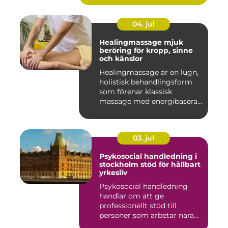
04. jul
Healingmassage mjuk
beröring för kropp, sinne
och känslor
Healingmassage är en lugn,
holistisk behandlingsform
som förenar klassisk
massage med energibaserad
...
03. jul
Psykosocial handledning i
stockholm stöd för hållbart
yrkesliv
Psykosocial handledning
handlar om att ge
professionellt stöd till
personer som arbetar nära
andra m...