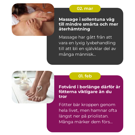
02. mar
Massage i sollentuna väg
till mindre smärta och mer
återhämtning
Massage har gått från att
vara en lyxig lyxbehandling
till att bli en självklar del av
många människ...
01. feb
Fotvård i borlänge därför är
fötterna viktigare än du
tror
Fötter bär kroppen genom
hela livet, men hamnar ofta
längst ner på priolistan.
Många märker dem förs...