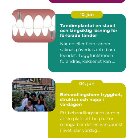
10. jun
Tandimplantat en stabil
och långsiktig lösning för
förlorade tänder
När en eller flera tänder
saknas påverkas inte bara
leendet. Tuggfunktionen
förändras, käkbenet kan ...
04. jun
Behandlingshem trygghet,
struktur och hopp i
vardagen
Ett behandlingshem är mer
än en plats att bo på. För
många blir det en vändpunkt
i livet, där vardag...