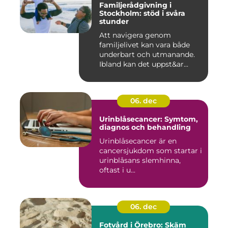
Familjerådgivning i
Stockholm: stöd i svåra
stunder
Att navigera genom
familjelivet kan vara både
underbart och utmanande.
Ibland kan det uppst&ar...
06. dec
Urinblåsecancer: Symtom,
diagnos och behandling
Urinblåsecancer är en
cancersjukdom som startar i
urinblåsans slemhinna,
oftast i u...
06. dec
Fotvård i Örebro: Skäm