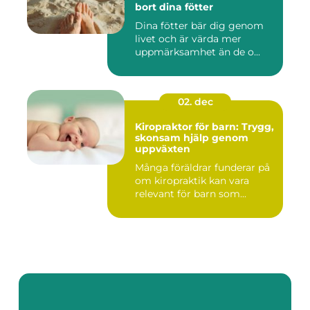
bort dina fötter
Dina fötter bär dig genom
livet och är värda mer
uppmärksamhet än de o...
02. dec
Kiropraktor för barn: Trygg,
skonsam hjälp genom
uppväxten
Många föräldrar funderar på
om kiropraktik kan vara
relevant för barn som...