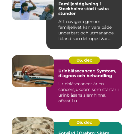
Familjerådgivning i
Stockholm: stöd i svåra
stunder
Att navigera genom
familjelivet kan vara både
underbart och utmanande.
Ibland kan det uppst&ar...
06. dec
Urinblåsecancer: Symtom,
diagnos och behandling
Urinblåsecancer är en
cancersjukdom som startar i
urinblåsans slemhinna,
oftast i u...
06. dec
Fotvård i Örebro: Skäm