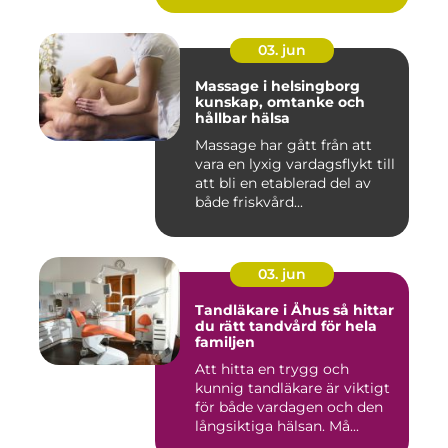
03. jun
Massage i helsingborg
kunskap, omtanke och
hållbar hälsa
Massage har gått från att
vara en lyxig vardagsflykt till
att bli en etablerad del av
både friskvård...
03. jun
Tandläkare i Åhus så hittar
du rätt tandvård för hela
familjen
Att hitta en trygg och
kunnig tandläkare är viktigt
för både vardagen och den
långsiktiga hälsan. Må...