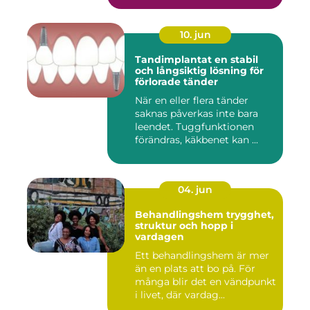
10. jun
Tandimplantat en stabil
och långsiktig lösning för
förlorade tänder
När en eller flera tänder
saknas påverkas inte bara
leendet. Tuggfunktionen
förändras, käkbenet kan ...
04. jun
Behandlingshem trygghet,
struktur och hopp i
vardagen
Ett behandlingshem är mer
än en plats att bo på. För
många blir det en vändpunkt
i livet, där vardag...