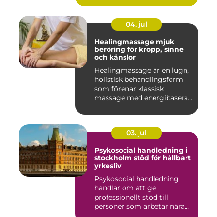
04. jul
Healingmassage mjuk
beröring för kropp, sinne
och känslor
Healingmassage är en lugn,
holistisk behandlingsform
som förenar klassisk
massage med energibaserad
...
03. jul
Psykosocial handledning i
stockholm stöd för hållbart
yrkesliv
Psykosocial handledning
handlar om att ge
professionellt stöd till
personer som arbetar nära
andra m...