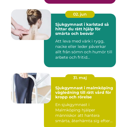
02. jun
Sjukgymnast i karlstad så
hittar du rätt hjälp för
smärta och besvär
Att leva med värk i rygg,
nacke eller leder påverkar
allt från sömn och humör till
arbete och fritid...
31. maj
Sjukgymnast i malmköping
vägledning till rätt vård för
kropp och rörelse
En sjukgymnast i
Malmköping hjälper
människor att hantera
smärta, återhämta sig efter
skador och kla...