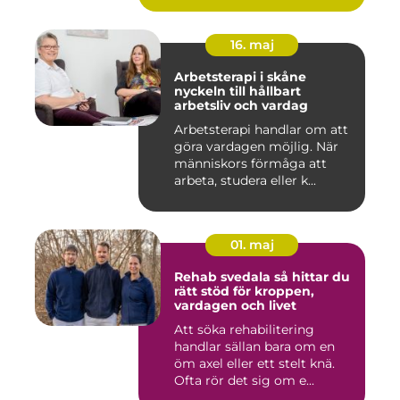
16. maj
Arbetsterapi i skåne
nyckeln till hållbart
arbetsliv och vardag
Arbetsterapi handlar om att
göra vardagen möjlig. När
människors förmåga att
arbeta, studera eller k...
01. maj
Rehab svedala så hittar du
rätt stöd för kroppen,
vardagen och livet
Att söka rehabilitering
handlar sällan bara om en
öm axel eller ett stelt knä.
Ofta rör det sig om e...