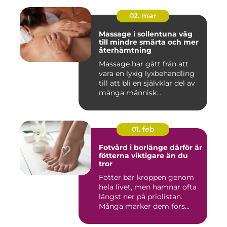
02. mar
Massage i sollentuna väg
till mindre smärta och mer
återhämtning
Massage har gått från att
vara en lyxig lyxbehandling
till att bli en självklar del av
många människ...
01. feb
Fotvård i borlänge därför är
fötterna viktigare än du
tror
Fötter bär kroppen genom
hela livet, men hamnar ofta
längst ner på priolistan.
Många märker dem förs...