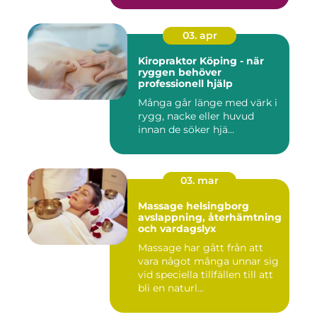
03. apr
Kiropraktor Köping - när
ryggen behöver
professionell hjälp
Många går länge med värk i
rygg, nacke eller huvud
innan de söker hjä...
03. mar
Massage helsingborg
avslappning, återhämtning
och vardagslyx
Massage har gått från att
vara något många unnar sig
vid speciella tillfällen till att
bli en naturl...