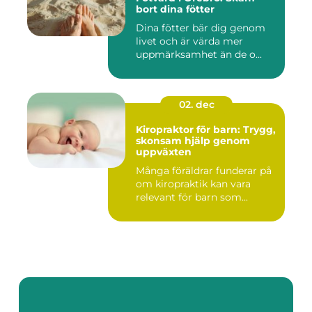
bort dina fötter
Dina fötter bär dig genom
livet och är värda mer
uppmärksamhet än de o...
02. dec
Kiropraktor för barn: Trygg,
skonsam hjälp genom
uppväxten
Många föräldrar funderar på
om kiropraktik kan vara
relevant för barn som...