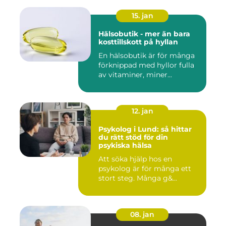
15. jan
Hälsobutik - mer än bara
kosttillskott på hyllan
En hälsobutik är för många
förknippad med hyllor fulla
av vitaminer, miner...
12. jan
Psykolog i Lund: så hittar
du rätt stöd för din
psykiska hälsa
Att söka hjälp hos en
psykolog är för många ett
stort steg. Många g&...
08. jan