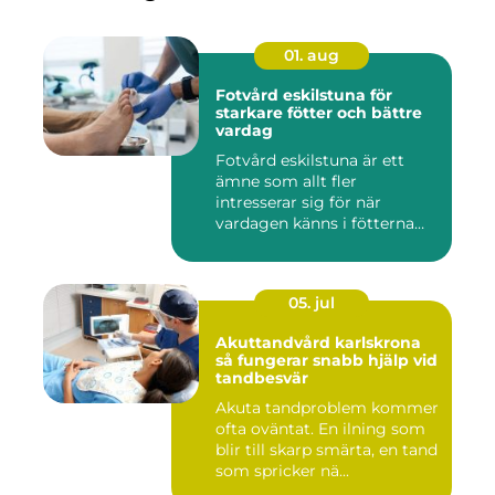
01. aug
Fotvård eskilstuna för
starkare fötter och bättre
vardag
Fotvård eskilstuna är ett
ämne som allt fler
intresserar sig för när
vardagen känns i fötterna
efter...
05. jul
Akuttandvård karlskrona
så fungerar snabb hjälp vid
tandbesvär
Akuta tandproblem kommer
ofta oväntat. En ilning som
blir till skarp smärta, en tand
som spricker nä...