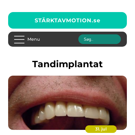
STÄRKTAVMOTION.
se
Menu
tandimplantat
31. jul