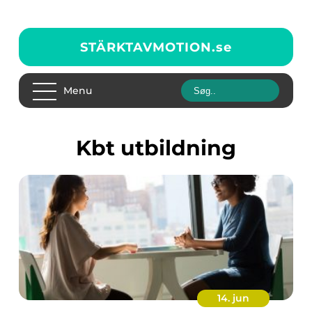
STÄRKTAVMOTION.
se
Menu
kbt utbildning
14. jun