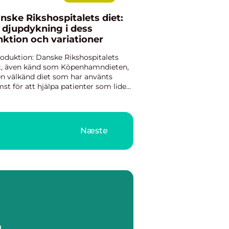
nske Rikshospitalets diet:
 djupdykning i dess
nktion och variationer
roduktion: Danske Rikshospitalets
t, även känd som Köpenhamndieten,
en välkänd diet som har använts
mst för att hjälpa patienter som lider
övervikt och fetma. Dieten är
kallad efter Rikshospitalet, ett av
marks mest ansedda sjukh...
Næste
g