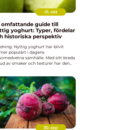
01. okt
 omfattande guide till
ttig yoghurt: Typer, fördelar
h historiska perspektiv
edning: Nyttig yoghurt har blivit
tmer populärt i dagens
somedvetna samhälle. Med sitt breda
ud av smaker och texturer har den
vit en stapelvara i många människors
skåp. I denna artikel kommer vi att
orska vad som utgör ”ny...
30. sep