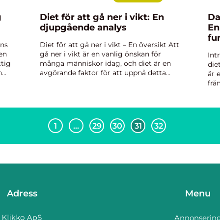
g
Diet för att gå ner i vikt: En
Da
djupgående analys
En
fu
ens
Diet för att gå ner i vikt – En översikt Att
 en
gå ner i vikt är en vanlig önskan för
Int
ttig
många människor idag, och diet är en
die
n
avgörande faktor för att uppnå detta
är 
tt
mål. I denna artikel kommer vi att ta en
frä
grundlig titt på olika dieter för att gå
av 
ner i...
upp
Dan
1
…
29
30
31
32
Adress
Menu
Annonserin