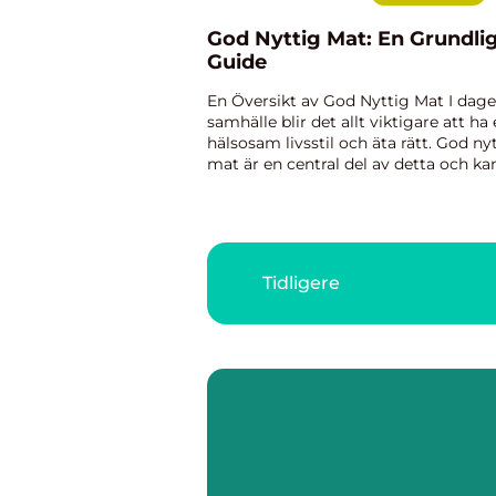
God Nyttig Mat: En Grundli
Guide
En Översikt av God Nyttig Mat I dag
samhälle blir det allt viktigare att ha
hälsosam livsstil och äta rätt. God ny
mat är en central del av detta och ka
ge oss energi, näring och hjälpa till a
förebygga sjukdomar. I denna artikel
kommer ...
Tidligere