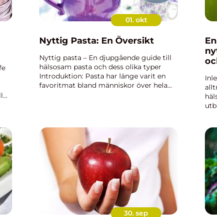
01. okt
Nyttig Pasta: En Översikt
En
ny
Nyttig pasta – En djupgående guide till
oc
hälsosam pasta och dess olika typer
fe
Introduktion: Pasta har länge varit en
Inl
favoritmat bland människor över hela
all
världen, men det har också varit föremål
l
häl
för debatt när det gäller hälsopåverkan.
utb
Denna arti...
bli
kyl
utf
30. sep