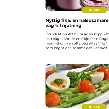
01. okt
Nyttig fika: en hälsosamare
väg till njutning
Introduktion Att njuta av en kopp kaf
och något sött är en fröjd för många
människor. Men ofta betraktas ”fika”
som något ohälsosamt och kanske til
och med onyttigt på grund av de
traditionella alternativen som finns
tillgängliga. Dock...
30. sep