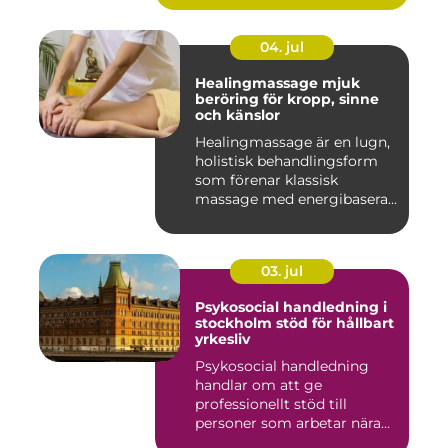
04. jul
Healingmassage mjuk
beröring för kropp, sinne
och känslor
Healingmassage är en lugn,
holistisk behandlingsform
som förenar klassisk
massage med energibaserad
...
03. jul
Psykosocial handledning i
stockholm stöd för hållbart
yrkesliv
Psykosocial handledning
handlar om att ge
professionellt stöd till
personer som arbetar nära
andra m...