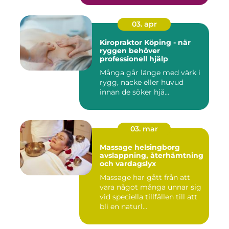
03. apr
Kiropraktor Köping - när
ryggen behöver
professionell hjälp
Många går länge med värk i
rygg, nacke eller huvud
innan de söker hjä...
03. mar
Massage helsingborg
avslappning, återhämtning
och vardagslyx
Massage har gått från att
vara något många unnar sig
vid speciella tillfällen till att
bli en naturl...