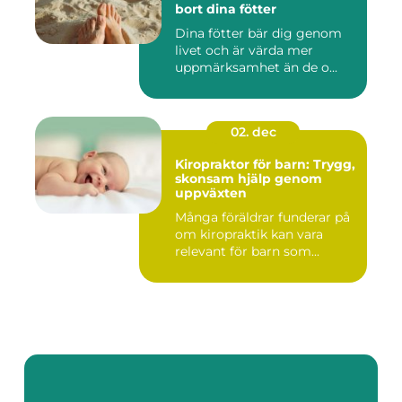
bort dina fötter
Dina fötter bär dig genom
livet och är värda mer
uppmärksamhet än de o...
02. dec
Kiropraktor för barn: Trygg,
skonsam hjälp genom
uppväxten
Många föräldrar funderar på
om kiropraktik kan vara
relevant för barn som...