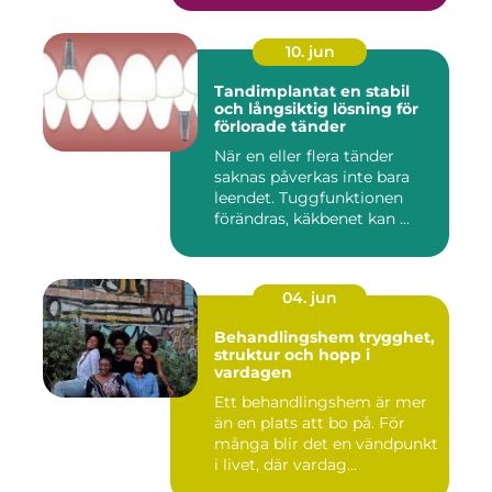
10. jun
Tandimplantat en stabil
och långsiktig lösning för
förlorade tänder
När en eller flera tänder
saknas påverkas inte bara
leendet. Tuggfunktionen
förändras, käkbenet kan ...
04. jun
Behandlingshem trygghet,
struktur och hopp i
vardagen
Ett behandlingshem är mer
än en plats att bo på. För
många blir det en vändpunkt
i livet, där vardag...