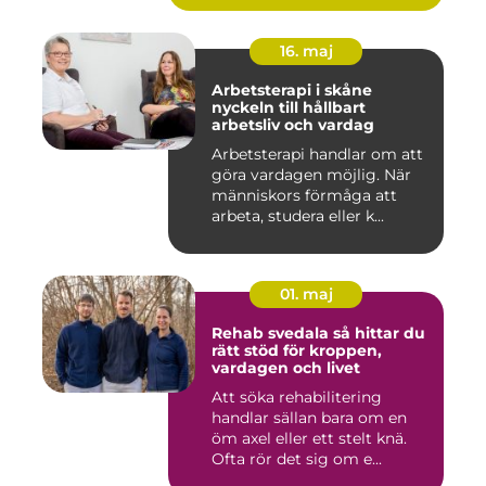
16. maj
Arbetsterapi i skåne
nyckeln till hållbart
arbetsliv och vardag
Arbetsterapi handlar om att
göra vardagen möjlig. När
människors förmåga att
arbeta, studera eller k...
01. maj
Rehab svedala så hittar du
rätt stöd för kroppen,
vardagen och livet
Att söka rehabilitering
handlar sällan bara om en
öm axel eller ett stelt knä.
Ofta rör det sig om e...