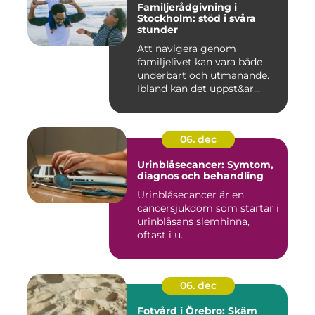
Familjerådgivning i
Stockholm: stöd i svåra
stunder
Att navigera genom
familjelivet kan vara både
underbart och utmanande.
Ibland kan det uppst&ar...
06. dec
Urinblåsecancer: Symtom,
diagnos och behandling
Urinblåsecancer är en
cancersjukdom som startar i
urinblåsans slemhinna,
oftast i u...
06. dec
Fotvård i Örebro: Skäm