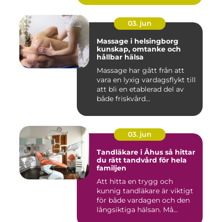
03. jun
Massage i helsingborg
kunskap, omtanke och
hållbar hälsa
Massage har gått från att
vara en lyxig vardagsflykt till
att bli en etablerad del av
både friskvård...
03. jun
Tandläkare i Åhus så hittar
du rätt tandvård för hela
familjen
Att hitta en trygg och
kunnig tandläkare är viktigt
för både vardagen och den
långsiktiga hälsan. Må...