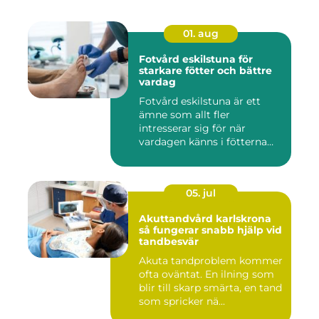
01. aug
Fotvård eskilstuna för
starkare fötter och bättre
vardag
Fotvård eskilstuna är ett
ämne som allt fler
intresserar sig för när
vardagen känns i fötterna
efter...
05. jul
Akuttandvård karlskrona
så fungerar snabb hjälp vid
tandbesvär
Akuta tandproblem kommer
ofta oväntat. En ilning som
blir till skarp smärta, en tand
som spricker nä...