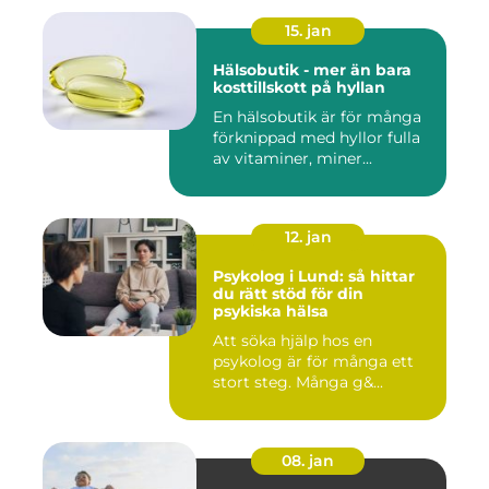
15. jan
Hälsobutik - mer än bara
kosttillskott på hyllan
En hälsobutik är för många
förknippad med hyllor fulla
av vitaminer, miner...
12. jan
Psykolog i Lund: så hittar
du rätt stöd för din
psykiska hälsa
Att söka hjälp hos en
psykolog är för många ett
stort steg. Många g&...
08. jan