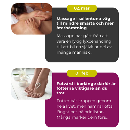
02. mar
Massage i sollentuna väg
till mindre smärta och mer
återhämtning
Massage har gått från att
vara en lyxig lyxbehandling
till att bli en självklar del av
många människ...
01. feb
Fotvård i borlänge därför är
fötterna viktigare än du
tror
Fötter bär kroppen genom
hela livet, men hamnar ofta
längst ner på priolistan.
Många märker dem förs...