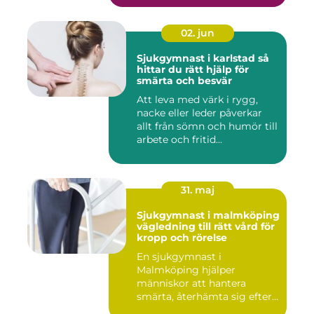
02. jun
Sjukgymnast i karlstad så
hittar du rätt hjälp för
smärta och besvär
Att leva med värk i rygg,
nacke eller leder påverkar
allt från sömn och humör till
arbete och fritid...
31. maj
Sjukgymnast i malmköping
vägledning till rätt vård för
kropp och rörelse
En sjukgymnast i
Malmköping hjälper
människor att hantera
smärta, återhämta sig efter
skador och kla...