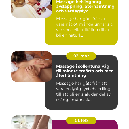
Massage helsingborg
avslappning, återhämtning
och vardagslyx
Massage har gått från att
vara något många unnar sig
vid speciella tillfällen till att
bli en naturl...
02. mar
Massage i sollentuna väg
till mindre smärta och mer
återhämtning
Massage har gått från att
vara en lyxig lyxbehandling
till att bli en självklar del av
många människ...
01. feb