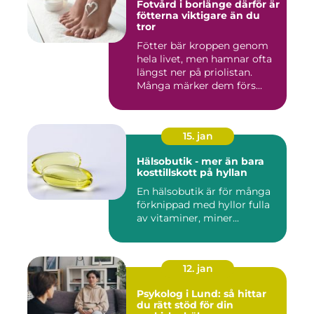
Fotvård i borlänge därför är
fötterna viktigare än du
tror
Fötter bär kroppen genom
hela livet, men hamnar ofta
längst ner på priolistan.
Många märker dem förs...
15. jan
Hälsobutik - mer än bara
kosttillskott på hyllan
En hälsobutik är för många
förknippad med hyllor fulla
av vitaminer, miner...
12. jan
Psykolog i Lund: så hittar
du rätt stöd för din