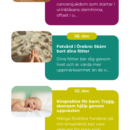
cancersjukdom som startar i
urinblåsans slemhinna,
oftast i u...
06. dec
Fotvård i Örebro: Skäm
bort dina fötter
Dina fötter bär dig genom
livet och är värda mer
uppmärksamhet än de o...
02. dec
Kiropraktor för barn: Trygg,
skonsam hjälp genom
uppväxten
Många föräldrar funderar på
om kiropraktik kan vara
relevant för barn som...