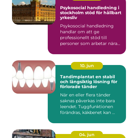
Psykosocial handledning i
stockholm stöd för hållbart
yrkesliv
Psykosocial handledning
handlar om att ge
professionellt stöd till
personer som arbetar nära
andra m...
10. jun
Tandimplantat en stabil
och långsiktig lösning för
förlorade tänder
När en eller flera tänder
saknas påverkas inte bara
leendet. Tuggfunktionen
förändras, käkbenet kan ...
04. jun