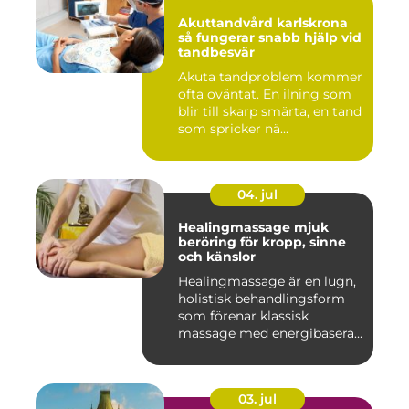
Akuttandvård karlskrona
så fungerar snabb hjälp vid
tandbesvär
Akuta tandproblem kommer
ofta oväntat. En ilning som
blir till skarp smärta, en tand
som spricker nä...
04. jul
Healingmassage mjuk
beröring för kropp, sinne
och känslor
Healingmassage är en lugn,
holistisk behandlingsform
som förenar klassisk
massage med energibaserad
...
03. jul