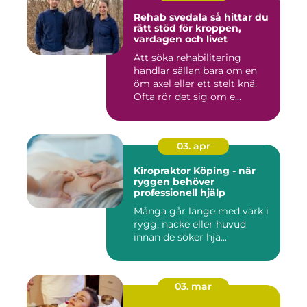
Rehab svedala så hittar du
rätt stöd för kroppen,
vardagen och livet
Att söka rehabilitering
handlar sällan bara om en
öm axel eller ett stelt knä.
Ofta rör det sig om e...
03. apr
Kiropraktor Köping - när
ryggen behöver
professionell hjälp
Många går länge med värk i
rygg, nacke eller huvud
innan de söker hjä...
03. mar