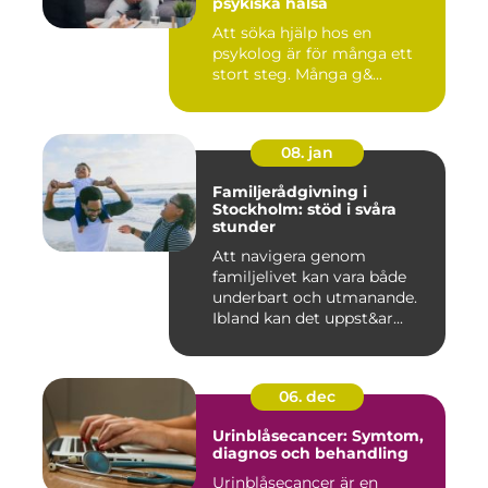
psykiska hälsa
Att söka hjälp hos en
psykolog är för många ett
stort steg. Många g&...
08. jan
Familjerådgivning i
Stockholm: stöd i svåra
stunder
Att navigera genom
familjelivet kan vara både
underbart och utmanande.
Ibland kan det uppst&ar...
06. dec
Urinblåsecancer: Symtom,
diagnos och behandling
Urinblåsecancer är en