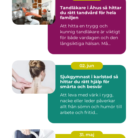
Tandläkare i Åhus så hittar
du rätt tandvård för hela
familjen
Att hitta en trygg och
kunnig tandläkare är viktigt
för både vardagen och den
långsiktiga hälsan. Må...
02. jun
Sjukgymnast i karlstad så
hittar du rätt hjälp för
smärta och besvär
Att leva med värk i rygg,
nacke eller leder påverkar
allt från sömn och humör till
arbete och fritid...
31. maj