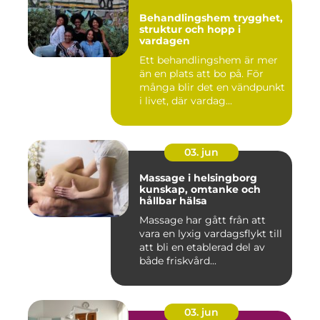
Behandlingshem trygghet,
struktur och hopp i
vardagen
Ett behandlingshem är mer
än en plats att bo på. För
många blir det en vändpunkt
i livet, där vardag...
03. jun
Massage i helsingborg
kunskap, omtanke och
hållbar hälsa
Massage har gått från att
vara en lyxig vardagsflykt till
att bli en etablerad del av
både friskvård...
03. jun