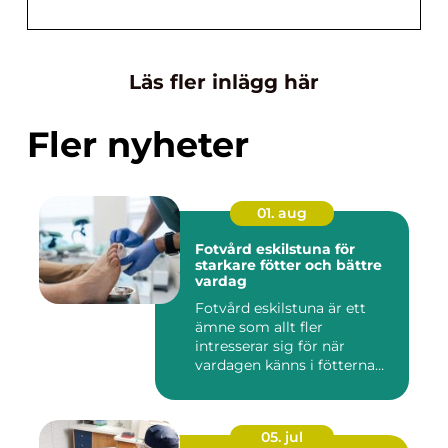
Läs fler inlägg här
Fler nyheter
01. aug
Fotvård eskilstuna för
starkare fötter och bättre
vardag
Fotvård eskilstuna är ett
ämne som allt fler
intresserar sig för när
vardagen känns i fötterna
efter...
05. jul