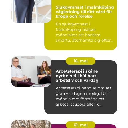
Sjukgymnast i malmköping
vägledning till rätt vård för
kropp och rörelse
En sjukgymnast i
Malmköping hjälper
människor att hantera
smärta, återhämta sig efter
skador och kla...
16. maj
Arbetsterapi i skåne
nyckeln till hållbart
arbetsliv och vardag
Arbetsterapi handlar om att
göra vardagen möjlig. När
människors förmåga att
arbeta, studera eller k...
01. maj