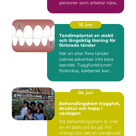
personer som arbetar nära
andra m...
10. jun
Tandimplantat en stabil
och långsiktig lösning för
förlorade tänder
När en eller flera tänder
saknas påverkas inte bara
leendet. Tuggfunktionen
förändras, käkbenet kan ...
04. jun
Behandlingshem trygghet,
struktur och hopp i
vardagen
Ett behandlingshem är mer
än en plats att bo på. För
många blir det en vändpunkt