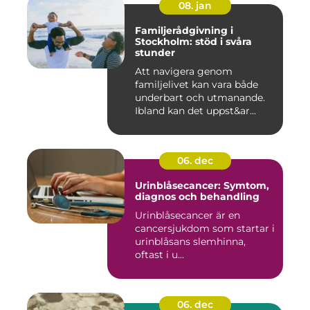
08. jan
Familjerådgivning i
Stockholm: stöd i svåra
stunder
Att navigera genom
familjelivet kan vara både
underbart och utmanande.
Ibland kan det uppst&ar...
06. dec
Urinblåsecancer: Symtom,
diagnos och behandling
Urinblåsecancer är en
cancersjukdom som startar i
urinblåsans slemhinna,
oftast i u...
06. dec