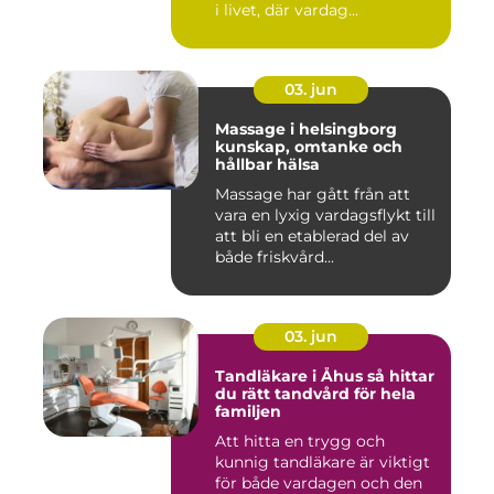
i livet, där vardag...
03. jun
Massage i helsingborg
kunskap, omtanke och
hållbar hälsa
Massage har gått från att
vara en lyxig vardagsflykt till
att bli en etablerad del av
både friskvård...
03. jun
Tandläkare i Åhus så hittar
du rätt tandvård för hela
familjen
Att hitta en trygg och
kunnig tandläkare är viktigt
för både vardagen och den