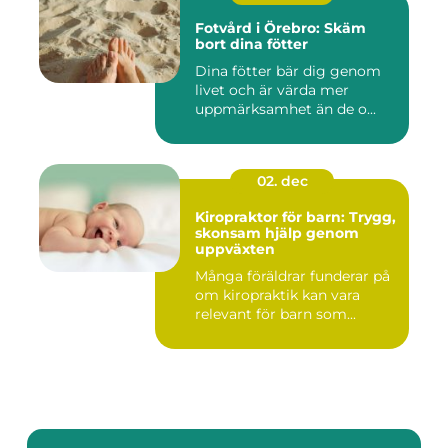
Fotvård i Örebro: Skäm
bort dina fötter
Dina fötter bär dig genom
livet och är värda mer
uppmärksamhet än de o...
02. dec
Kiropraktor för barn: Trygg,
skonsam hjälp genom
uppväxten
Många föräldrar funderar på
om kiropraktik kan vara
relevant för barn som...