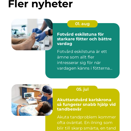
Fler nyheter
01. aug
Fotvård eskilstuna för
starkare fötter och bättre
vardag
Fotvård eskilstuna är ett
ämne som allt fler
intresserar sig för när
vardagen känns i fötterna
efter...
05. jul
Akuttandvård karlskrona
så fungerar snabb hjälp vid
tandbesvär
Akuta tandproblem kommer
ofta oväntat. En ilning som
blir till skarp smärta, en tand