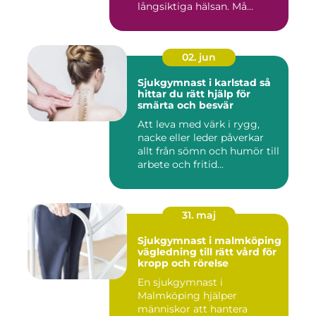
långsiktiga hälsan. Må...
02. jun
Sjukgymnast i karlstad så
hittar du rätt hjälp för
smärta och besvär
Att leva med värk i rygg,
nacke eller leder påverkar
allt från sömn och humör till
arbete och fritid...
31. maj
Sjukgymnast i malmköping
vägledning till rätt vård för
kropp och rörelse
En sjukgymnast i
Malmköping hjälper
människor att hantera