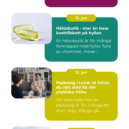
15. jan
Hälsobutik - mer än bara
kosttillskott på hyllan
En hälsobutik är för många
förknippad med hyllor fulla
av vitaminer, miner...
12. jan
Psykolog i Lund: så hittar
du rätt stöd för din
psykiska hälsa
Att söka hjälp hos en
psykolog är för många ett
stort steg. Många g&...