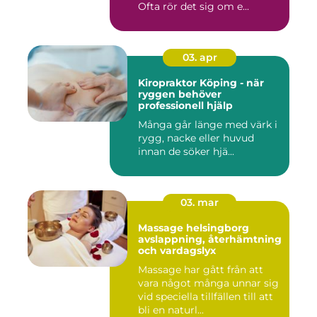
Ofta rör det sig om e...
03. apr
Kiropraktor Köping - när
ryggen behöver
professionell hjälp
Många går länge med värk i
rygg, nacke eller huvud
innan de söker hjä...
03. mar
Massage helsingborg
avslappning, återhämtning
och vardagslyx
Massage har gått från att
vara något många unnar sig
vid speciella tillfällen till att
bli en naturl...