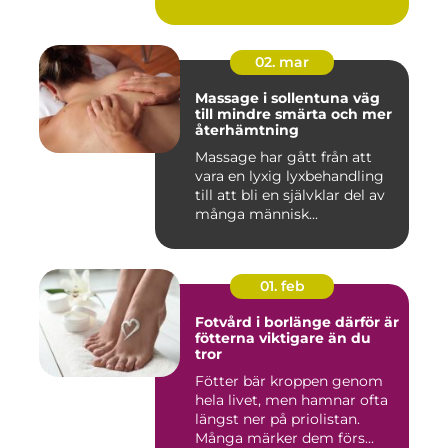
02. mar
Massage i sollentuna väg
till mindre smärta och mer
återhämtning
Massage har gått från att
vara en lyxig lyxbehandling
till att bli en självklar del av
många människ...
01. feb
Fotvård i borlänge därför är
fötterna viktigare än du
tror
Fötter bär kroppen genom
hela livet, men hamnar ofta
längst ner på priolistan.
Många märker dem förs...