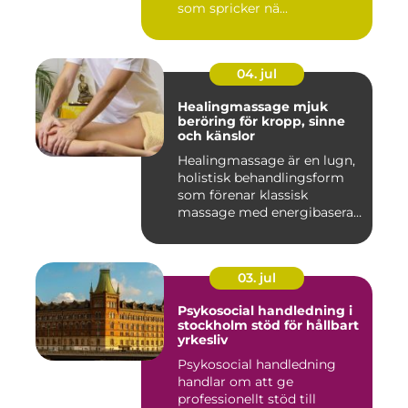
som spricker nä...
04. jul
Healingmassage mjuk
beröring för kropp, sinne
och känslor
Healingmassage är en lugn,
holistisk behandlingsform
som förenar klassisk
massage med energibaserad
...
03. jul
Psykosocial handledning i
stockholm stöd för hållbart
yrkesliv
Psykosocial handledning
handlar om att ge
professionellt stöd till