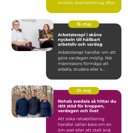
smärta, återhämta sig efter
skador och kla...
16. maj
Arbetsterapi i skåne
nyckeln till hållbart
arbetsliv och vardag
Arbetsterapi handlar om att
göra vardagen möjlig. När
människors förmåga att
arbeta, studera eller k...
01. maj
Rehab svedala så hittar du
rätt stöd för kroppen,
vardagen och livet
Att söka rehabilitering
handlar sällan bara om en
öm axel eller ett stelt knä.