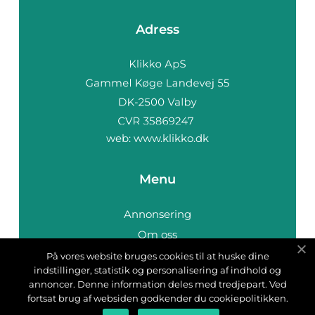
Adress
web:
www.klikko.dk
Menu
Annonsering
Om oss
Cookies
På vores website bruges cookies til at huske dine
indstillinger, statistik og personalisering af indhold og
Kontakta oss
annoncer. Denne information deles med tredjepart. Ved
Sitemap
fortsat brug af websiden godkender du cookiepolitikken.