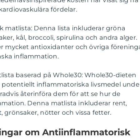
medelhavsinspirerade kosten har visat sig ha
ardiovaskulära fördelar.
k matlista: Denna lista inkluderar gröna
r, kål, broccoli, spirulina och andra alger.
er mycket antioxidanter och övriga förening
inska inflammation.
tlista baserad på Whole30: Whole30-dieten
a potentiellt inflammatoriska livsmedel unde
advis återinföra dem för att se hur de
mation. Denna matlista inkluderar rent,
kt, grönsaker, nötter och vissa fetter.
ningar om Antiinflammatorisk