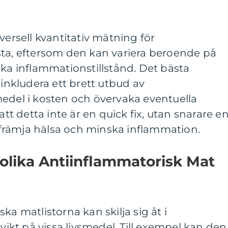
versell kvantitativ mätning för
sta, eftersom den kan variera beroende på
ika inflammationstillstånd. Det bästa
 inkludera ett brett utbud av
medel i kosten och övervaka eventuella
att detta inte är en quick fix, utan snarare e
tt främja hälsa och minska inflammation.
 olika Antiinflammatorisk Mat
ka matlistorna kan skilja sig åt i
kt på vissa livsmedel. Till exempel kan den