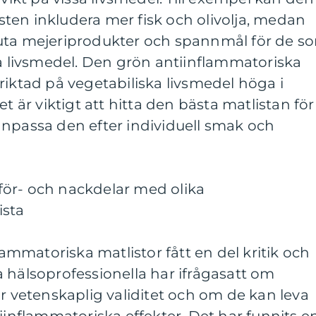
ten inkludera mer fisk och olivolja, medan
uta mejeriprodukter och spannmål för de s
sa livsmedel. Den grön antiinflammatoriska
riktad på vegetabiliska livsmedel höga i
et är viktigt att hitta den bästa matlistan för
anpassa den efter individuell smak och
ör- och nackdelar med olika
ista
flammatoriska matlistor fått en del kritik och
 hälsoprofessionella har ifrågasatt om
ar vetenskaplig validitet och om de kan leva