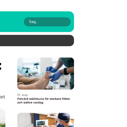
01. aug
iet
Fotvård eskilstuna för starkare fötter
och bättre vardag