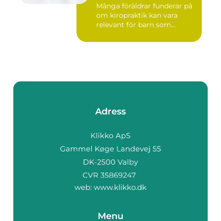
Många föräldrar funderar på
om kiropraktik kan vara
relevant för barn som...
Adress
web:
www.klikko.dk
Menu