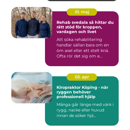
01. maj
Rehab svedala så hittar du
rätt stöd för kroppen,
vardagen och livet
Att söka rehabilitering
handlar sällan bara om en
öm axel eller ett stelt knä.
Ofta rör det sig om e...
03. apr
Kiropraktor Köping - när
ryggen behöver
professionell hjälp
Många går länge med värk i
rygg, nacke eller huvud
innan de söker hjä...