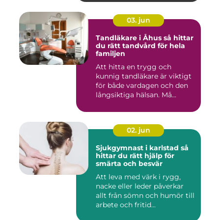
03. jun
Tandläkare i Åhus så hittar
du rätt tandvård för hela
familjen
Att hitta en trygg och
kunnig tandläkare är viktigt
för både vardagen och den
långsiktiga hälsan. Må...
02. jun
Sjukgymnast i karlstad så
hittar du rätt hjälp för
smärta och besvär
Att leva med värk i rygg,
nacke eller leder påverkar
allt från sömn och humör till
arbete och fritid...