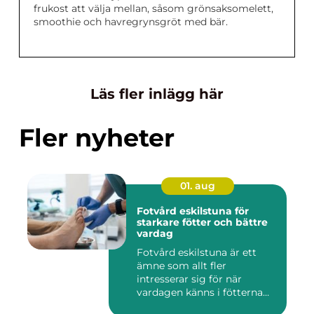
frukost att välja mellan, såsom grönsaksomelett,
smoothie och havregrynsgröt med bär.
Läs fler inlägg här
Fler nyheter
01. aug
Fotvård eskilstuna för
starkare fötter och bättre
vardag
Fotvård eskilstuna är ett
ämne som allt fler
intresserar sig för när
vardagen känns i fötterna
efter...