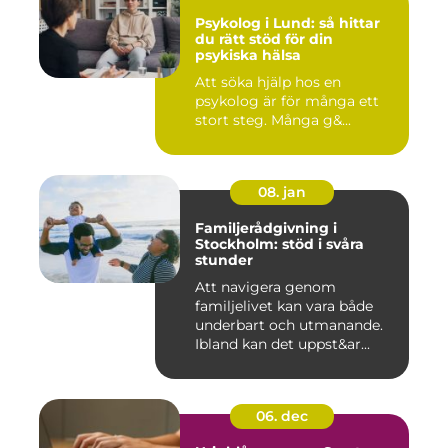
Psykolog i Lund: så hittar
du rätt stöd för din
psykiska hälsa
Att söka hjälp hos en
psykolog är för många ett
stort steg. Många g&...
08. jan
Familjerådgivning i
Stockholm: stöd i svåra
stunder
Att navigera genom
familjelivet kan vara både
underbart och utmanande.
Ibland kan det uppst&ar...
06. dec