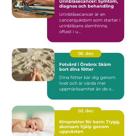
Urinblåsecancer: Symtom,
diagnos och behandling
Urinblåsecancer är en
cancersjukdom som startar i
urinblåsans slemhinna,
oftast i u...
06. dec
Fotvård i Örebro: Skäm
bort dina fötter
Dina fötter bär dig genom
livet och är värda mer
uppmärksamhet än de o...
02. dec
Kiropraktor för barn: Trygg,
skonsam hjälp genom
uppväxten