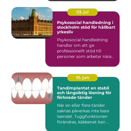
03. jul
Psykosocial handledning i
stockholm stöd för hållbart
yrkesliv
Psykosocial handledning
handlar om att ge
professionellt stöd till
personer som arbetar nära
andra m...
10. jun
Tandimplantat en stabil
och långsiktig lösning för
förlorade tänder
När en eller flera tänder
saknas påverkas inte bara
leendet. Tuggfunktionen
förändras, käkbenet kan ...