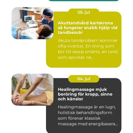
05. jul
Akuttandvård karlskrona
så fungerar snabb hjälp vid
tandbesvär
Akuta tandproblem kommer
ofta oväntat. En ilning som
blir till skarp smärta, en tand
som spricker nä...
04. jul
Healingmassage mjuk
beröring för kropp, sinne
och känslor
Healingmassage är en lugn,
holistisk behandlingsform
som förenar klassisk
massage med energibaserad
...