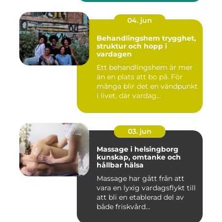
04. jun
Behandlingshem trygghet,
struktur och hopp i
vardagen
Ett behandlingshem är mer
än en plats att bo på. För
många blir det en vändpunkt
i livet, där vardag...
03. jun
Massage i helsingborg
kunskap, omtanke och
hållbar hälsa
Massage har gått från att
vara en lyxig vardagsflykt till
att bli en etablerad del av
både friskvård...