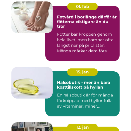
01. feb
Fotvård i borlänge därför är
fötterna viktigare än du
tror
Fötter bär kroppen genom
hela livet, men hamnar ofta
längst ner på priolistan.
Många märker dem förs...
15. jan
Hälsobutik - mer än bara
kosttillskott på hyllan
En hälsobutik är för många
förknippad med hyllor fulla
av vitaminer, miner...
12. jan