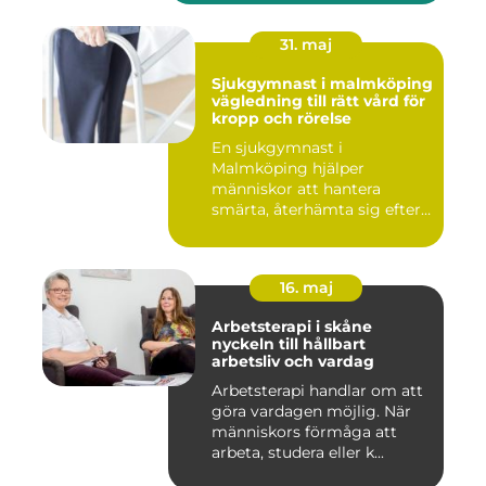
31. maj
Sjukgymnast i malmköping
vägledning till rätt vård för
kropp och rörelse
En sjukgymnast i
Malmköping hjälper
människor att hantera
smärta, återhämta sig efter
skador och kla...
16. maj
Arbetsterapi i skåne
nyckeln till hållbart
arbetsliv och vardag
Arbetsterapi handlar om att
göra vardagen möjlig. När
människors förmåga att
arbeta, studera eller k...