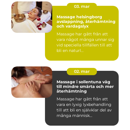
03. mar
Massage helsingborg
avslappning, återhämtning
och vardagslyx
Massage har gått från att
vara något många unnar sig
vid speciella tillfällen till att
bli en naturl...
02. mar
Massage i sollentuna väg
till mindre smärta och mer
återhämtning
Massage har gått från att
vara en lyxig lyxbehandling
till att bli en självklar del av
många människ...