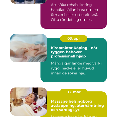
Att söka rehabilitering
handlar sällan bara om en
öm axel eller ett stelt knä.
Ofta rör det sig om e...
03. apr
Kiropraktor Köping - när
ryggen behöver
professionell hjälp
Många går länge med värk i
rygg, nacke eller huvud
innan de söker hjä...
03. mar
Massage helsingborg
avslappning, återhämtning
och vardagslyx
Massage har gått från att