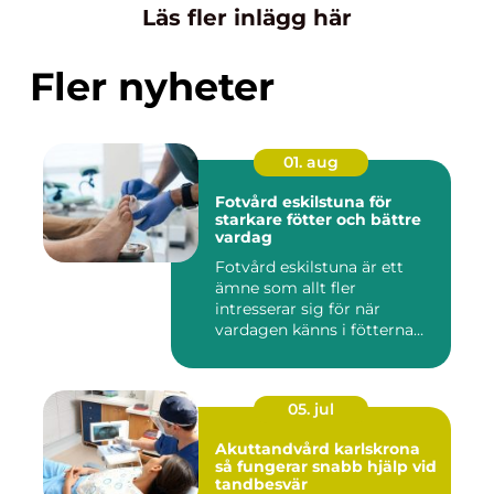
Läs fler inlägg här
Fler nyheter
01. aug
Fotvård eskilstuna för
starkare fötter och bättre
vardag
Fotvård eskilstuna är ett
ämne som allt fler
intresserar sig för när
vardagen känns i fötterna
efter...
05. jul
Akuttandvård karlskrona
så fungerar snabb hjälp vid
tandbesvär