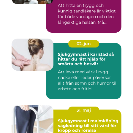
Att hitta en trygg och
kunnig tandläkare är viktigt
för både vardagen och den
långsiktiga hälsan. Må...
02. jun
Sjukgymnast i karlstad så
hittar du rätt hjälp för
smärta och besvär
Att leva med värk i rygg,
nacke eller leder påverkar
allt från sömn och humör till
arbete och fritid...
31. maj
Sjukgymnast i malmköping
vägledning till rätt vård för
kropp och rörelse