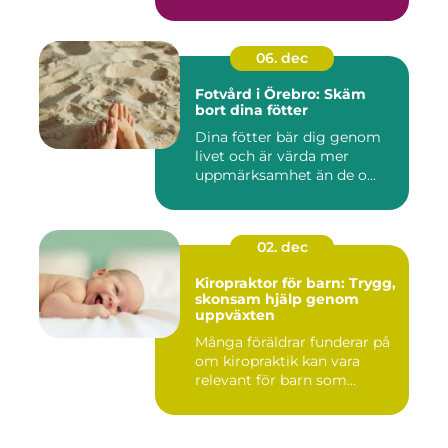
06. dec
Fotvård i Örebro: Skäm
bort dina fötter
Dina fötter bär dig genom
livet och är värda mer
uppmärksamhet än de o...
02. dec
Kiropraktor för barn: Trygg,
skonsam hjälp genom
uppväxten
Många föräldrar funderar på
om kiropraktik kan vara
relevant för barn som...