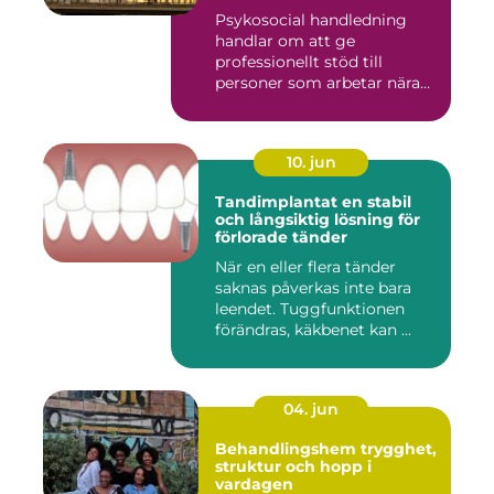
Psykosocial handledning
handlar om att ge
professionellt stöd till
personer som arbetar nära
andra m...
10. jun
Tandimplantat en stabil
och långsiktig lösning för
förlorade tänder
När en eller flera tänder
saknas påverkas inte bara
leendet. Tuggfunktionen
förändras, käkbenet kan ...
04. jun
Behandlingshem trygghet,
struktur och hopp i
vardagen