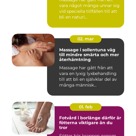
vara något många unnar sig
vid speciella tillfällen till att
bli en naturl...
02. mar
Massage i sollentuna väg
till mindre smärta och mer
återhämtning
Massage har gått från att
vara en lyxig lyxbehandling
till att bli en självklar del av
många människ...
01. feb
Fotvård i borlänge därför är
fötterna viktigare än du
tror
Fötter bär kroppen genom