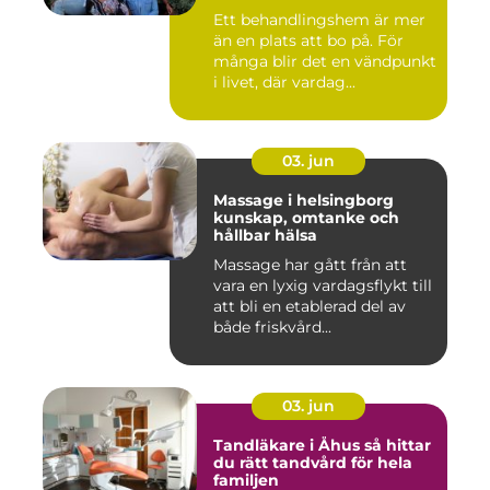
Ett behandlingshem är mer
än en plats att bo på. För
många blir det en vändpunkt
i livet, där vardag...
03. jun
Massage i helsingborg
kunskap, omtanke och
hållbar hälsa
Massage har gått från att
vara en lyxig vardagsflykt till
att bli en etablerad del av
både friskvård...
03. jun
Tandläkare i Åhus så hittar
du rätt tandvård för hela
familjen