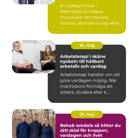
En sjukgymnast i
Malmköping hjälper
människor att hantera
smärta, återhämta sig efter
skador och kla...
16. maj
Arbetsterapi i skåne
nyckeln till hållbart
arbetsliv och vardag
Arbetsterapi handlar om att
göra vardagen möjlig. När
människors förmåga att
arbeta, studera eller k...
01. maj
Rehab svedala så hittar du
rätt stöd för kroppen,
vardagen och livet