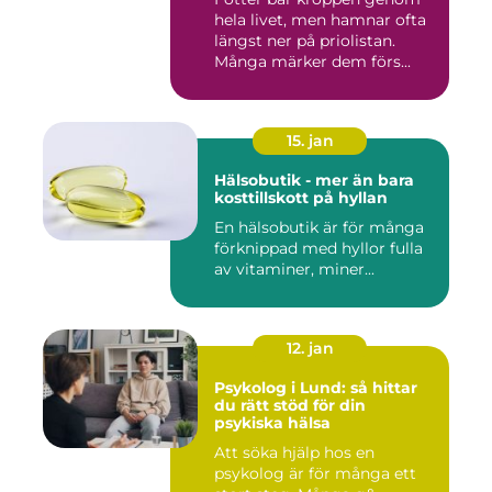
hela livet, men hamnar ofta
längst ner på priolistan.
Många märker dem förs...
15. jan
Hälsobutik - mer än bara
kosttillskott på hyllan
En hälsobutik är för många
förknippad med hyllor fulla
av vitaminer, miner...
12. jan
Psykolog i Lund: så hittar
du rätt stöd för din
psykiska hälsa
Att söka hjälp hos en
psykolog är för många ett