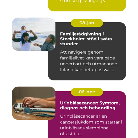
stort steg. Många g&...
08. jan
Familjerådgivning i
Stockholm: stöd i svåra
stunder
Att navigera genom
familjelivet kan vara både
underbart och utmanande.
Ibland kan det uppst&ar...
06. dec
Urinblåsecancer: Symtom,
diagnos och behandling
Urinblåsecancer är en
cancersjukdom som startar i
urinblåsans slemhinna,
oftast i u...