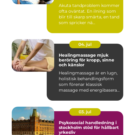
Akuta tandproblem kommer
ofta oväntat. En ilning som
blir till skarp smärta, en tand
som spricker nä...
04. jul
Healingmassage mjuk
beröring för kropp, sinne
och känslor
Healingmassage är en lugn,
holistisk behandlingsform
som förenar klassisk
massage med energibaserad
...
03. jul
Psykosocial handledning i
stockholm stöd för hållbart
yrkesliv