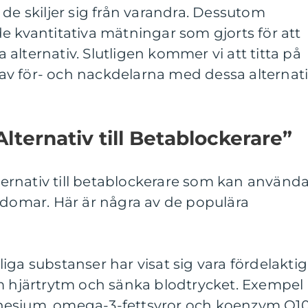
 de skiljer sig från varandra. Dessutom
e kvantitativa mätningar som gjorts för att
alternativ. Slutligen kommer vi att titta på
v för- och nackdelarna med dessa alternat
lternativ till Betablockerare”
lternativ till betablockerare som kan använd
kdomar. Här är några av de populära
urliga substanser har visat sig vara fördelakti
am hjärtrytm och sänka blodtrycket. Exempel
nesium, omega-3-fettsyror och koenzym Q10