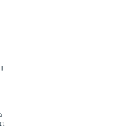
ll
a
tt