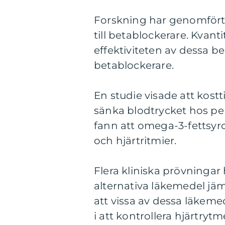
Forskning har genomförts 
till betablockerare. Kvan
effektiviteten av dessa 
betablockerare.
En studie visade att kostt
sänka blodtrycket hos pe
fann att omega-3-fettsyro
och hjärtritmier.
Flera kliniska prövningar
alternativa läkemedel jä
att vissa av dessa läkemed
i att kontrollera hjärtry