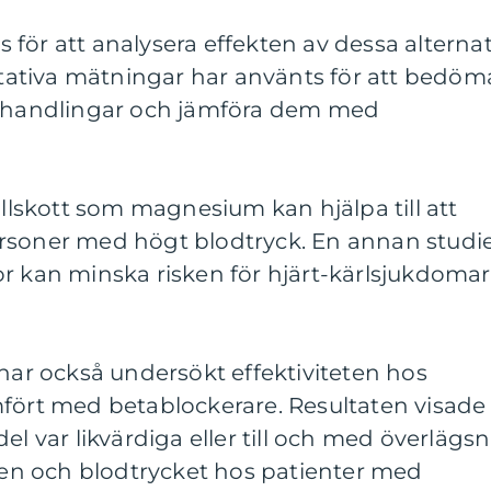
för att analysera effekten av dessa alternat
titativa mätningar har använts för att bedöm
behandlingar och jämföra dem med
illskott som magnesium kan hjälpa till att
rsoner med högt blodtryck. En annan studi
r kan minska risken för hjärt-kärlsjukdomar
 har också undersökt effektiviteten hos
mfört med betablockerare. Resultaten visade
el var likvärdiga eller till och med överlägs
tmen och blodtrycket hos patienter med