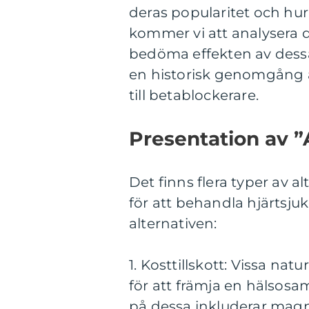
deras popularitet och hur
kommer vi att analysera d
bedöma effekten av dessa 
en historisk genomgång a
till betablockerare.
Presentation av ”A
Det finns flera typer av a
för att behandla hjärtsju
alternativen:
1. Kosttillskott: Vissa nat
för att främja en hälsos
på dessa inkluderar mag