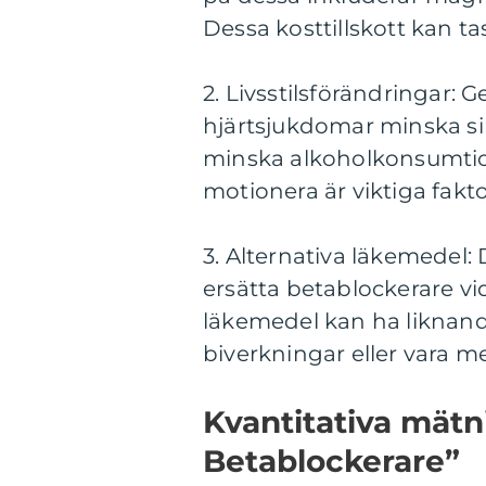
Dessa kosttillskott kan tas
2. Livsstilsförändringar: 
hjärtsjukdomar minska sin 
minska alkoholkonsumtio
motionera är viktiga fakto
3. Alternativa läkemedel:
ersätta betablockerare v
läkemedel kan ha liknand
biverkningar eller vara m
Kvantitativa mätni
Betablockerare”