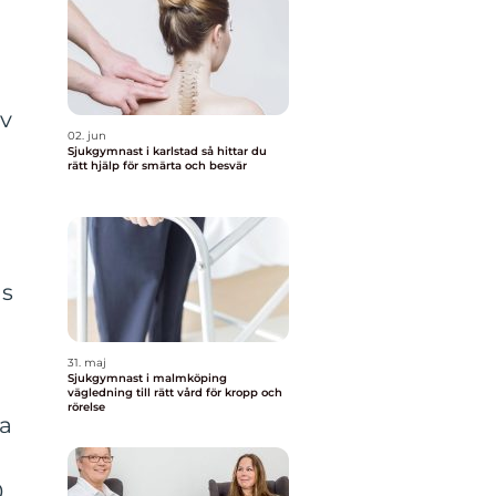
iv
02. jun
Sjukgymnast i karlstad så hittar du
rätt hjälp för smärta och besvär
as
31. maj
Sjukgymnast i malmköping
vägledning till rätt vård för kropp och
rörelse
ga
.