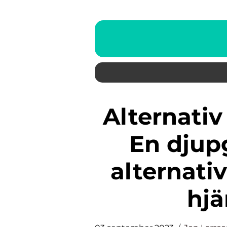
Alternativ till Betablockerare:
En djup
alternati
hjä