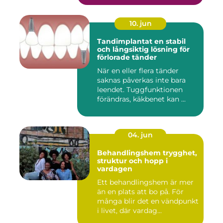
10. jun
Tandimplantat en stabil
och långsiktig lösning för
förlorade tänder
När en eller flera tänder
saknas påverkas inte bara
leendet. Tuggfunktionen
förändras, käkbenet kan ...
04. jun
Behandlingshem trygghet,
struktur och hopp i
vardagen
Ett behandlingshem är mer
än en plats att bo på. För
många blir det en vändpunkt
i livet, där vardag...