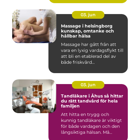
03. jun
Massage i helsingborg
kunskap, omtanke och
hållbar hälsa
Massage har gått från att
vara en lyxig vardagsflykt till
att bli en etablerad del av
både friskvård...
03. jun
Tandläkare i Åhus så hittar
du rätt tandvård för hela
familjen
Att hitta en trygg och
kunnig tandläkare är viktigt
för både vardagen och den
långsiktiga hälsan. Må...