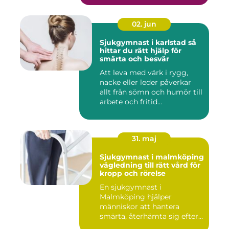
02. jun
Sjukgymnast i karlstad så
hittar du rätt hjälp för
smärta och besvär
Att leva med värk i rygg,
nacke eller leder påverkar
allt från sömn och humör till
arbete och fritid...
31. maj
Sjukgymnast i malmköping
vägledning till rätt vård för
kropp och rörelse
En sjukgymnast i
Malmköping hjälper
människor att hantera
smärta, återhämta sig efter
skador och kla...