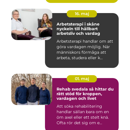
16. maj
Arbetsterapi i skåne
nyckeln till hållbart
arbetsliv och vardag
Arbetsterapi handlar om att
göra vardagen möjlig. När
människors förmåga att
arbeta, studera eller k...
01. maj
Rehab svedala så hittar du
rätt stöd för kroppen,
vardagen och livet
Att söka rehabilitering
handlar sällan bara om en
öm axel eller ett stelt knä.
Ofta rör det sig om e...