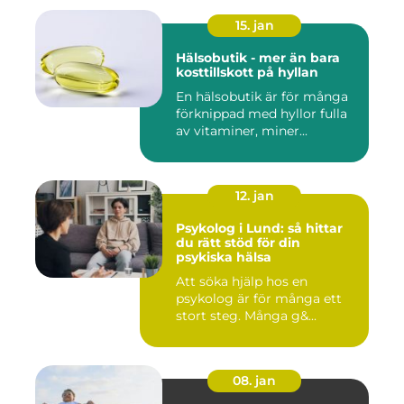
15. jan
Hälsobutik - mer än bara
kosttillskott på hyllan
En hälsobutik är för många
förknippad med hyllor fulla
av vitaminer, miner...
12. jan
Psykolog i Lund: så hittar
du rätt stöd för din
psykiska hälsa
Att söka hjälp hos en
psykolog är för många ett
stort steg. Många g&...
08. jan