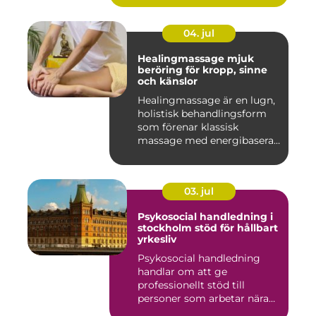
04. jul
Healingmassage mjuk
beröring för kropp, sinne
och känslor
Healingmassage är en lugn,
holistisk behandlingsform
som förenar klassisk
massage med energibaserad
...
03. jul
Psykosocial handledning i
stockholm stöd för hållbart
yrkesliv
Psykosocial handledning
handlar om att ge
professionellt stöd till
personer som arbetar nära
andra m...