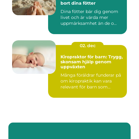
bort dina fötter
Dina fötter bär dig genom
livet och är värda mer
uppmärksamhet än de o...
02. dec
Kiropraktor för barn: Trygg,
skonsam hjälp genom
uppväxten
Många föräldrar funderar på
om kiropraktik kan vara
relevant för barn som...