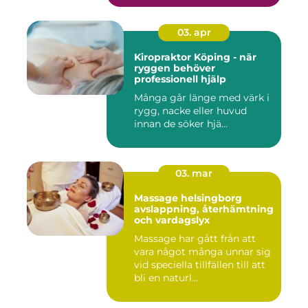
03. apr
Kiropraktor Köping - när
ryggen behöver
professionell hjälp
Många går länge med värk i
rygg, nacke eller huvud
innan de söker hjä...
03. mar
Massage helsingborg
avslappning, återhämtning
och vardagslyx
Massage har gått från att
vara något många unnar sig
vid speciella tillfällen till att
bli en naturl...