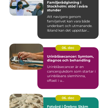
Familjerådgivning i
Stockholm: stöd i svåra
stunder
Att navigera genom
familjelivet kan vara både
underbart och utmanande.
Ibland kan det uppst&ar...
06. dec
Urinblåsecancer: Symtom,
diagnos och behandling
Urinblåsecancer är en
cancersjukdom som startar i
urinblåsans slemhinna,
oftast i u...
06. dec
Fotvård i Örebro: Skäm