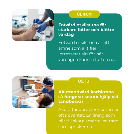
01. aug
Fotvård eskilstuna för
starkare fötter och bättre
vardag
Fotvård eskilstuna är ett
ämne som allt fler
intresserar sig för när
vardagen känns i fötterna
efter...
05. jul
Akuttandvård karlskrona
så fungerar snabb hjälp vid
tandbesvär
Akuta tandproblem kommer
ofta oväntat. En ilning som
blir till skarp smärta, en tand
som spricker nä...