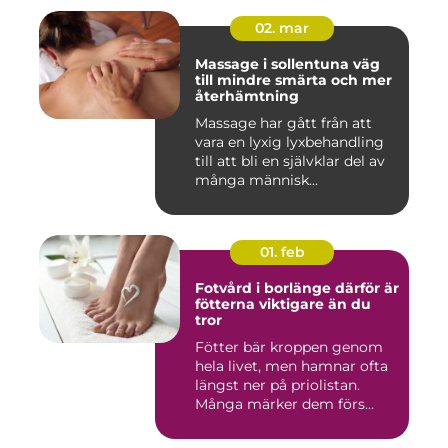
02. mar
Massage i sollentuna väg
till mindre smärta och mer
återhämtning
Massage har gått från att
vara en lyxig lyxbehandling
till att bli en självklar del av
många människ...
01. feb
Fotvård i borlänge därför är
fötterna viktigare än du
tror
Fötter bär kroppen genom
hela livet, men hamnar ofta
längst ner på priolistan.
Många märker dem förs...