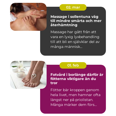
02. mar
Massage i sollentuna väg
till mindre smärta och mer
återhämtning
Massage har gått från att
vara en lyxig lyxbehandling
till att bli en självklar del av
många människ...
01. feb
Fotvård i borlänge därför är
fötterna viktigare än du
tror
Fötter bär kroppen genom
hela livet, men hamnar ofta
längst ner på priolistan.
Många märker dem förs...