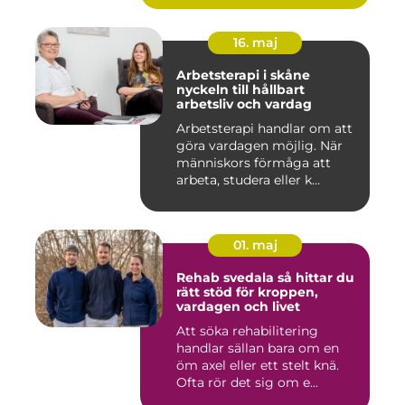
16. maj
Arbetsterapi i skåne
nyckeln till hållbart
arbetsliv och vardag
Arbetsterapi handlar om att
göra vardagen möjlig. När
människors förmåga att
arbeta, studera eller k...
01. maj
Rehab svedala så hittar du
rätt stöd för kroppen,
vardagen och livet
Att söka rehabilitering
handlar sällan bara om en
öm axel eller ett stelt knä.
Ofta rör det sig om e...