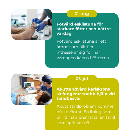
01. aug
Fotvård eskilstuna för
starkare fötter och bättre
vardag
Fotvård eskilstuna är ett
ämne som allt fler
intresserar sig för när
vardagen känns i fötterna
efter...
05. jul
Akuttandvård karlskrona
så fungerar snabb hjälp vid
tandbesvär
Akuta tandproblem kommer
ofta oväntat. En ilning som
blir till skarp smärta, en tand
som spricker nä...