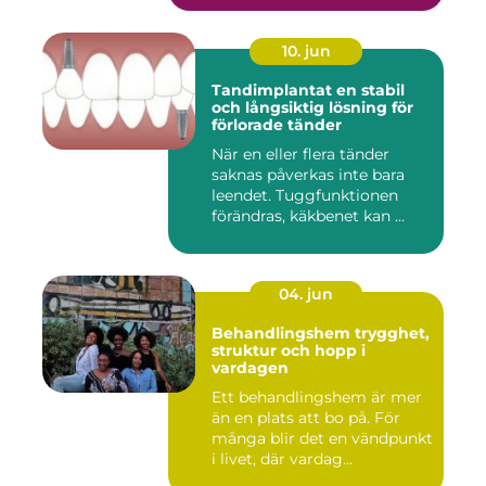
10. jun
Tandimplantat en stabil
och långsiktig lösning för
förlorade tänder
När en eller flera tänder
saknas påverkas inte bara
leendet. Tuggfunktionen
förändras, käkbenet kan ...
04. jun
Behandlingshem trygghet,
struktur och hopp i
vardagen
Ett behandlingshem är mer
än en plats att bo på. För
många blir det en vändpunkt
i livet, där vardag...