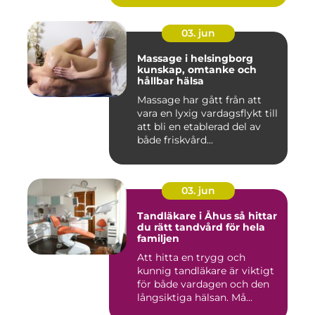
03. jun
Massage i helsingborg
kunskap, omtanke och
hållbar hälsa
Massage har gått från att
vara en lyxig vardagsflykt till
att bli en etablerad del av
både friskvård...
03. jun
Tandläkare i Åhus så hittar
du rätt tandvård för hela
familjen
Att hitta en trygg och
kunnig tandläkare är viktigt
för både vardagen och den
långsiktiga hälsan. Må...