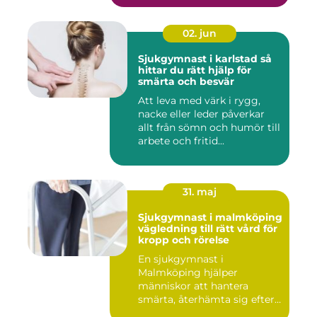
02. jun
Sjukgymnast i karlstad så
hittar du rätt hjälp för
smärta och besvär
Att leva med värk i rygg,
nacke eller leder påverkar
allt från sömn och humör till
arbete och fritid...
31. maj
Sjukgymnast i malmköping
vägledning till rätt vård för
kropp och rörelse
En sjukgymnast i
Malmköping hjälper
människor att hantera
smärta, återhämta sig efter
skador och kla...