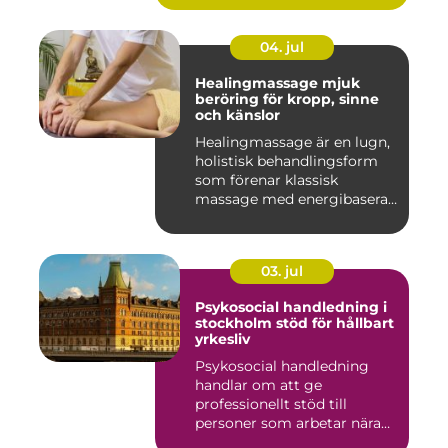
04. jul
Healingmassage mjuk
beröring för kropp, sinne
och känslor
Healingmassage är en lugn,
holistisk behandlingsform
som förenar klassisk
massage med energibaserad
...
03. jul
Psykosocial handledning i
stockholm stöd för hållbart
yrkesliv
Psykosocial handledning
handlar om att ge
professionellt stöd till
personer som arbetar nära
andra m...