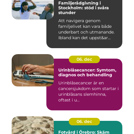
Familjerådgivning i
Stockholm: stöd i svåra
stunder
Att navigera genom
familjelivet kan vara både
underbart och utmanande.
Ibland kan det uppst&ar...
06. dec
Urinblåsecancer: Symtom,
diagnos och behandling
Urinblåsecancer är en
cancersjukdom som startar i
urinblåsans slemhinna,
oftast i u...
06. dec
Fotvård i Örebro: Skäm