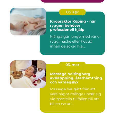
03. apr
Kiropraktor Köping - när
ryggen behöver
professionell hjälp
Många går länge med värk i
rygg, nacke eller huvud
innan de söker hjä...
03. mar
Massage helsingborg
avslappning, återhämtning
och vardagslyx
Massage har gått från att
vara något många unnar sig
vid speciella tillfällen till att
bli en naturl...