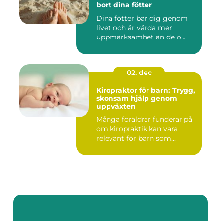
bort dina fötter
Dina fötter bär dig genom
livet och är värda mer
uppmärksamhet än de o...
02. dec
Kiropraktor för barn: Trygg,
skonsam hjälp genom
uppväxten
Många föräldrar funderar på
om kiropraktik kan vara
relevant för barn som...