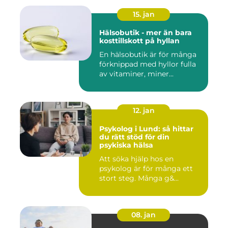
15. jan
Hälsobutik - mer än bara
kosttillskott på hyllan
En hälsobutik är för många
förknippad med hyllor fulla
av vitaminer, miner...
12. jan
Psykolog i Lund: så hittar
du rätt stöd för din
psykiska hälsa
Att söka hjälp hos en
psykolog är för många ett
stort steg. Många g&...
08. jan